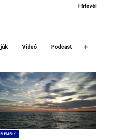
Hírlevél
rjúk
Videó
Podcast
ztás
VÉLEMÉNY