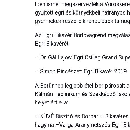
Idén ismét megszervezték a Vöröskeres
gyűjtött egri és környékbeli hátrányos 
gyermekek részére kirándulások támog
Az Egri Bikavér Borlovagrend megválasz
Egri Bikavérét:
– Dr. Gál Lajos: Egri Csillag Grand Su
– Simon Pincészet: Egri Bikavér 2019
A Borünnep legjobb étel-bor párosait
Kálmán Technikum és Szakképző Iskola 
helyet ért el a:
– KÜVÉ Bisztró és Borbár – Bikavéres t
hagyma –Varga Aranymetszés Egri Bi