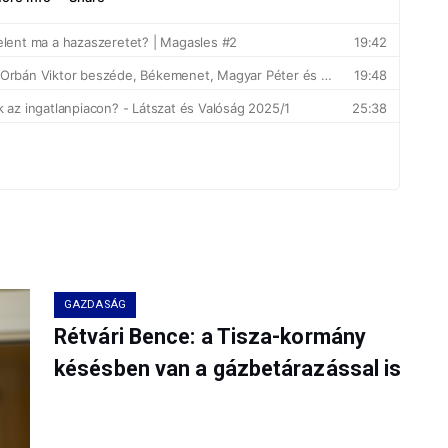
GAZDASÁG
Rétvári Bence: a Tisza-kormány
késésben van a gázbetárazással is