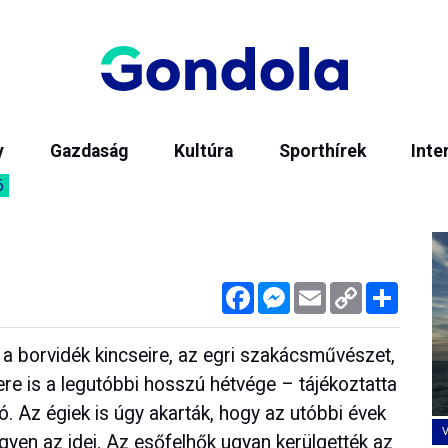
y
Gazdaság
Kultúra
Sporthírek
Inte
6
Facebook
Messenger
Email
Copy
Megos
Link
 a borvidék kincseire, az egri szakácsművészet,
e is a legutóbbi hosszú hétvége – tájékoztatta
. Az égiek is úgy akarták, hogy az utóbbi évek
gyen az idei. Az esőfelhők ugyan kerülgették az