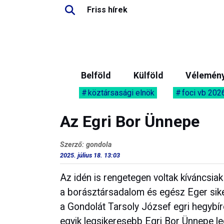
Friss hírek
Belföld
Külföld
Vélemén
köztársasági elnök
foci vb 202
Az Egri Bor Ünnepe
Szerző: gondola
2025. július 18. 13:03
Az idén is rengetegen voltak kíváncsiak
a borásztársadalom és egész Eger siker
a Gondolát Tarsoly József egri hegybíró
egyik legsikeresebb Egri Bor Ünnepe le