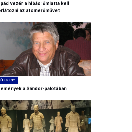
pád vezér a hibás: őmiatta kell
orlátozni az atomerőművet
VÉLEMÉNY
semények a Sándor-palotában