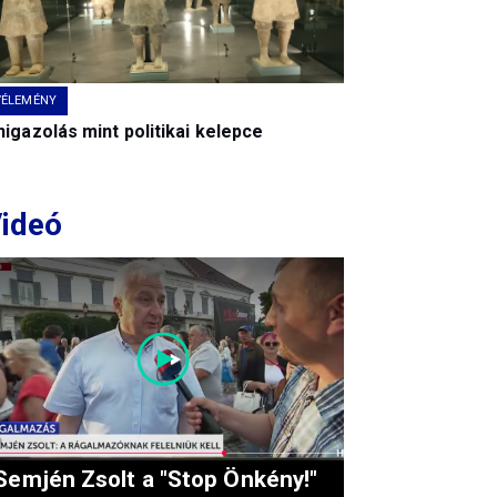
VÉLEMÉNY
igazolás mint politikai kelepce
ideó
Semjén Zsolt a "Stop Önkény!"