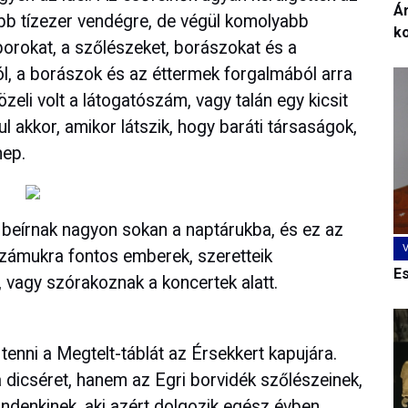
Ár
 több tízezer vendégre, de végül komolyabb
k
borokat, a szőlészeket, borászokat és a
, a borászok és az éttermek forgalmából arra
zeli volt a látogatószám, vagy talán egy kicsit
ul akkor, amikor látszik, hogy baráti társaságok,
nep.
 beírnak nagyon sokan a naptárukba, és ez az
számukra fontos emberek, szeretteik
E
, vagy szórakoznak a koncertek alatt.
tenni a Megtelt-táblát az Érsekkert kapujára.
 dicséret, hanem az Egri borvidék szőlészeinek,
denkinek, aki azért dolgozik egész évben,