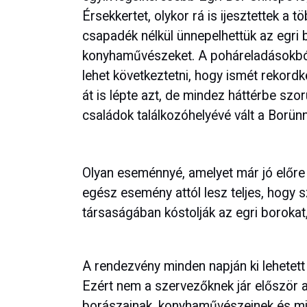
Érsekkertet, olykor rá is ijesztettek a
csapadék nélkül ünnepelhettük az egri 
konyhaművészeket. A poháreladásokból
lehet következtetni, hogy ismét rekordkö
át is lépte azt, de mindez háttérbe szor
családok találkozóhelyévé vált a Borün
Olyan eseménnyé, amelyet már jó előre
egész esemény attól lesz teljes, hogy 
társaságában kóstolják az egri borokat
A rendezvény minden napján ki lehetett 
Ezért nem a szervezőknek jár először a
borászainak, konyhaművészeinek és min