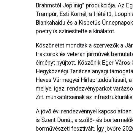
Brahmstól Joplinig” produkciója. Az Egr
Trampúr, Esti Kornél, a Hétéltű, Loophia
Biankahaidu és a Kisbetűs Ünnepnapok 
poetry is színesítette a kínálatot.
Köszönetet mondtak a szervezők a Jár
traktorok és veterán járművek bemutat
élményt nyújtott. Köszönik Eger Város
Hegyközségi Tanácsa anyagi támogatásá
Heves Vármegyei Hírlap tudósításait, 
mellyel igazi rendezvényparkot varázs
Zrt. munkatársainak az infrastrukturális 
A jövő évi rendezvénnyel kapcsolatban 
is Szent Donát, a szőlő- és bortermelő
borművészeti fesztivált. Így jövőre 2026