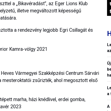
zttel a „Bikavéradást”, az Eger Lions Klub
helyzetű, illetve megváltozott képességű
atására.
totta a rendezvény legjobb Egri Csillagát és
H
L
perior Kamra-völgy 2021
a
Ú
b
 a Heves Vármegyei Szakképzési Centrum Sárvári
h
mesteroktatói zsűrizték, ahol megosztott első
L
a
épett marha, házi knédlivel, erdei gomba,
kavér 2023
A