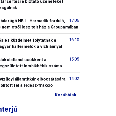
atársértésre biztató üzeneteket
izsgálnak
17:06
bdarúgó NB I - Harmadik forduló,
 nem ettől lesz telt ház a Groupamában
16:10
ősies küzdelmet folytatnak a
gyar haltermelők a vízhiánnyal
15:05
dokolatlanul csökkent a
egszületett lombikbébik száma
14:02
vízügyi államtitkár elbocsátására
ólított fel a Fidesz-frakció
Korábbiak...
nterjú