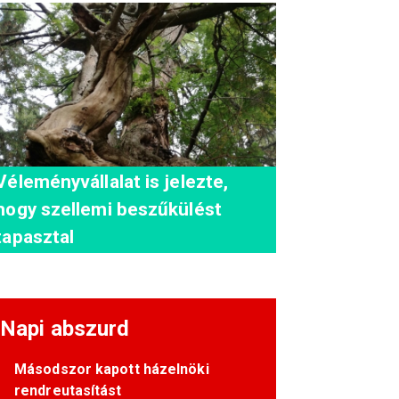
Véleményvállalat is jelezte,
hogy szellemi beszűkülést
tapasztal
Napi abszurd
Másodszor kapott házelnöki
rendreutasítást