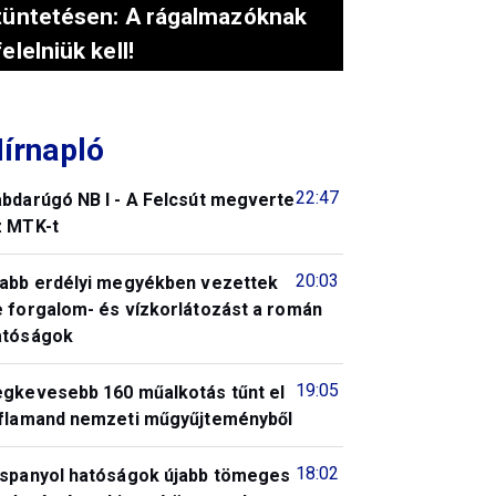
tüntetésen: A rágalmazóknak
felelniük kell!
írnapló
22:47
abdarúgó NB I - A Felcsút megverte
z MTK-t
20:03
jabb erdélyi megyékben vezettek
e forgalom- és vízkorlátozást a román
atóságok
19:05
egkevesebb 160 műalkotás tűnt el
 flamand nemzeti műgyűjteményből
18:02
 spanyol hatóságok újabb tömeges