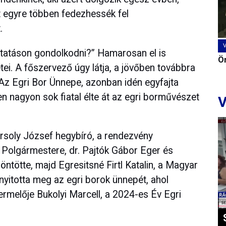
t egyre többen fedezhessék fel
.
lytatáson gondolkodni?” Hamarosan el is
Ön
tei. A főszervező úgy látja, a jövőben továbbra
i Az Egri Bor Ünnepe, azonban idén egyfajta
n nagyon sok fiatal élte át az egri borművészet
V
rsoly József hegybíró, a rendezvény
Polgármestere, dr. Pajtók Gábor Eger és
ntötte, majd Egresitsné Firtl Katalin, a Magyar
nyitotta meg az egri borok ünnepét, ahol
ermelője Bukolyi Marcell, a 2024-es Év Egri