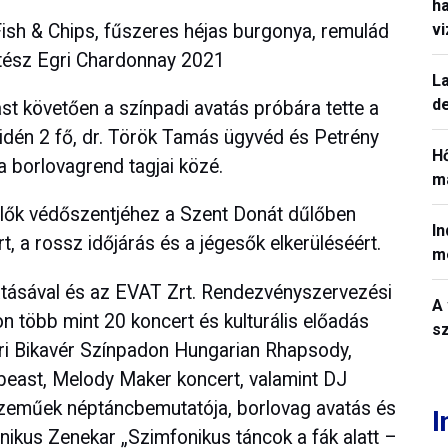
h
sh & Chips, fűszeres héjas burgonya, remulád
v
tész Egri Chardonnay 2021
La
de
ást követően a színpadi avatás próbára tette a
 idén 2 fő, dr. Török Tamás ügyvéd és Petrény
H
a borlovagrend tagjai közé.
ma
elők védőszentjéhez a Szent Donát dűlőben
In
t, a rossz időjárás és a jégesők elkerüléséért.
m
ásával és az EVAT Zrt. Rendezvényszervezési
A 
n több mint 20 koncert és kulturális előadás
sz
gri Bikavér Színpadon Hungarian Rhapsody,
beast, Melody Maker koncert, valamint DJ
szeműek néptáncbemutatója, borlovag avatás és
I
nikus Zenekar „Szimfonikus táncok a fák alatt –