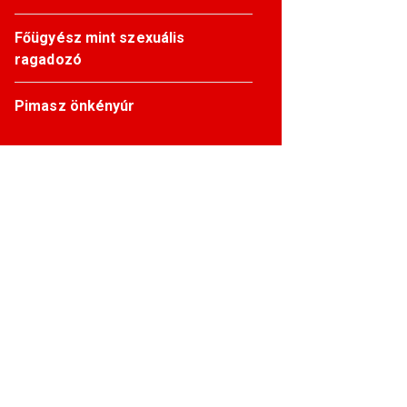
Főügyész mint szexuális
ragadozó
Pimasz önkényúr