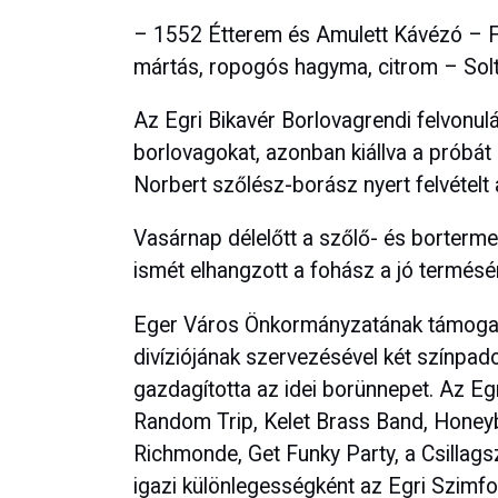
– 1552 Étterem és Amulett Kávézó – Fi
mártás, ropogós hagyma, citrom – Sol
Az Egri Bikavér Borlovagrendi felvonul
borlovagokat, azonban kiállva a próbát
Norbert szőlész-borász nyert felvételt 
Vasárnap délelőtt a szőlő- és borterm
ismét elhangzott a fohász a jó termésér
Eger Város Önkormányzatának támogat
divíziójának szervezésével két színpado
gazdagította az idei borünnepet. Az E
Random Trip, Kelet Brass Band, Honey
Richmonde, Get Funky Party, a Csillag
igazi különlegességként az Egri Szimfo