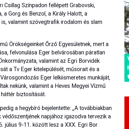
i Csillag Színpadon fellépett Grabovski,
, a Gorg és Benzol, a Király Halott, a
is, valamint szövegtrafik irodalom és slam
mű Örökségeinket Őrző Egyesületnek, mert a
ása, felvonulása Eger belvárosában páratlan
 Önkormányzata, valamint az Egri Borvidék
t a Tv Eger kitelepülését, műsorait és a
a Városgondozás Eger lelkiismeretes munkáját,
oltak nekünk, valamint a Heves Megyei Vízmű
háttér biztosítását.
pedig a hegybíró bejelentette: „A továbbiakban
k védőszentjének napjához igazodva tervezik a
. július 9-11. között lesz a XXX. Egri Bor