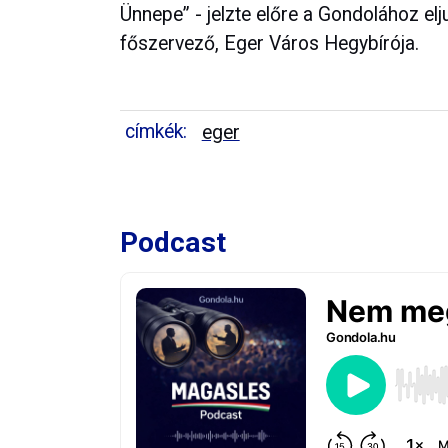
Ünnepe” - jelzte előre a Gondolához el
főszervező, Eger Város Hegybírója.
címkék:
eger
Podcast