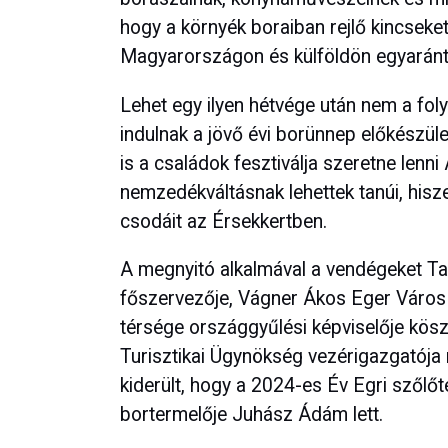
hogy a környék boraiban rejlő kincseke
Magyarországon és külföldön egyaránt
Lehet egy ilyen hétvége után nem a fo
indulnak a jövő évi borünnep előkészüle
is a családok fesztiválja szeretne lenn
nemzedékváltásnak lehettek tanúi, hisze
csodáit az Érsekkertben.
A megnyitó alkalmával a vendégeket Ta
főszervezője, Vágner Ákos Eger Város 
térsége országgyűlési képviselője köszö
Turisztikai Ügynökség vezérigazgatója 
kiderült, hogy a 2024-es Év Egri szőlőt
bortermelője Juhász Ádám lett.