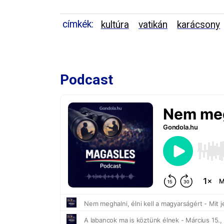
címkék:
kultúra
vatikán
karácsony
Podcast