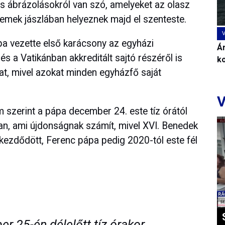
 ábrázolásokról van szó, amelyeket az olasz
hemek jászlában helyeznek majd el szenteste.
a vezette első karácsony az egyházi
Ár
s a Vatikánban akkreditált sajtó részéről is
k
kat, mivel azokat minden egyházfő saját
V
 szerint a pápa december 24. este tíz órától
an, ami újdonságnak számít, mivel XVI. Benedek
 kezdődött, Ferenc pápa pedig 2020-tól este fél
r 25-én délelőtt tíz órakor