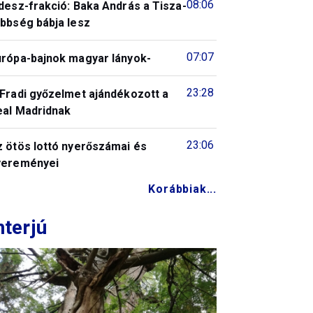
08:06
desz-frakció: Baka András a Tisza-
öbbség bábja lesz
07:07
urópa-bajnok magyar lányok-
23:28
 Fradi győzelmet ajándékozott a
eal Madridnak
23:06
z ötös lottó nyerőszámai és
yereményei
Korábbiak...
nterjú