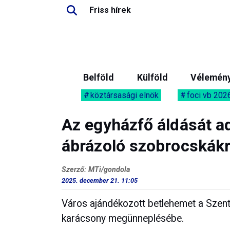
Friss hírek
Belföld
Külföld
Vélemén
köztársasági elnök
foci vb 202
Az egyházfő áldását a
ábrázoló szobrocskák
Szerző: MTi/gondola
2025. december 21. 11:05
Város ajándékozott betlehemet a Szent
karácsony megünneplésébe.