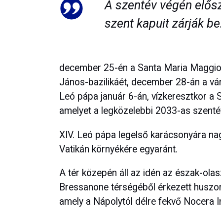
A szentév végén elősz
szent kapuit zárják be
december 25-én a Santa Maria Maggiore
János-bazilikáét, december 28-án a váro
Leó pápa január 6-án, vízkeresztkor a S
amelyet a legközelebbi 2033-as szenté
XIV. Leó pápa legelső karácsonyára na
Vatikán környékére egyaránt.
A tér közepén áll az idén az észak-ola
Bressanone térségéből érkezett huszon
amely a Nápolytól délre fekvő Nocera I