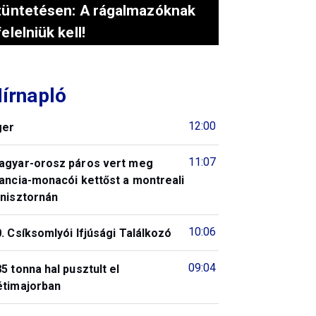
tüntetésen: A rágalmazóknak
felelniük kell!
írnapló
12:00
ger
11:07
agyar-orosz páros vert meg
ancia-monacói kettőst a montreali
enisztornán
10:06
. Csíksomlyói Ifjúsági Találkozó
09:04
5 tonna hal pusztult el
étimajorban