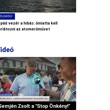
VÉLEMÉNY
pád vezér a hibás: őmiatta kell
orlátozni az atomerőművet
ideó
Semjén Zsolt a "Stop Önkény!"