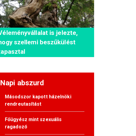
Véleményvállalat is jelezte,
hogy szellemi beszűkülést
tapasztal
Napi abszurd
Másodszor kapott házelnöki
rendreutasítást
Főügyész mint szexuális
ragadozó