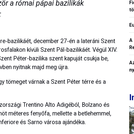
ör a római pápai bazilikák
Fi
t
:
E
A
-bazilikáét, december 27-én a lateráni Szent
R
sfalakon kívüli Szent Pál-bazilikáét. Végül XIV.
zent Péter-bazilika szent kapuját csukja be,
A
vben nyitnak majd meg újra.
n
gy tömeget várnak a Szent Péter térre és a
I
szországi Trentino Alto Adigéból, Bolzano és
öt méteres fenyőfa, mellette a betlehemmel,
nferiore és Sarno városa ajándéka.