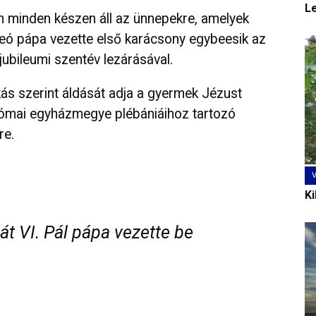
L
n minden készen áll az ünnepekre, amelyek
 Leó pápa vezette első karácsony egybeesik az
jubileumi szentév lezárásával.
ás szerint áldását adja a gyermek Jézust
római egyházmegye plébániáihoz tartozó
re.
Ki
t VI. Pál pápa vezette be