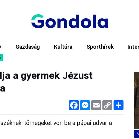
y
Gazdaság
Kultúra
Sporthírek
Inte
6
dja a gyermek Jézust
ra
Facebook
Messenger
Email
Copy
Megos
Link
széknek: tömegeket von be a pápai udvar a