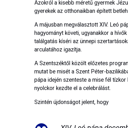
Azokról a kisebb méretű gyermek Jézus
gyerekek az otthonaikban épített betle
A májusban megválasztott XIV. Leó páp
hagyományt követi, ugyanakkor a hívők é
találgatás kíséri az ünnepi szertartáso
arculatához igazítja.
A Szentszéktől közölt előzetes program
mutat be misét a Szent Péter-bazilikáb
pápa idején szenteste a mise fél tízkor
nyolckor kezdte el a celebrálást.
Szintén újdonságot jelent, hogy
XIV. Leó pápa decembe