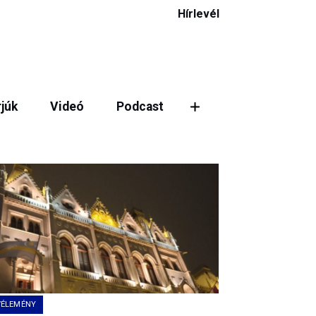
Hírlevél
rjúk
Videó
Podcast
ztás
VÉLEMÉNY