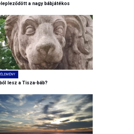
elepleződött a nagy bábjátékos
VÉLEMÉNY
ből lesz a Tisza-báb?