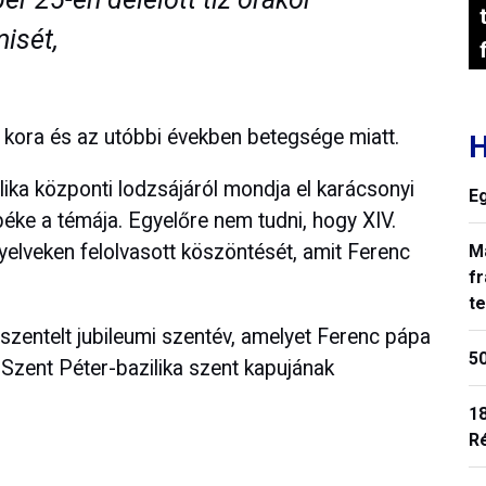
isét,
 kora és az utóbbi években betegsége miatt.
H
ika központi lodzsájáról mondja el karácsonyi
E
ke a témája. Egyelőre nem tudni, hogy XIV.
yelveken felolvasott köszöntését, amit Ferenc
M
fr
t
szentelt jubileumi szentév, amelyet Ferenc pápa
50
 Szent Péter-bazilika szent kapujának
18
R