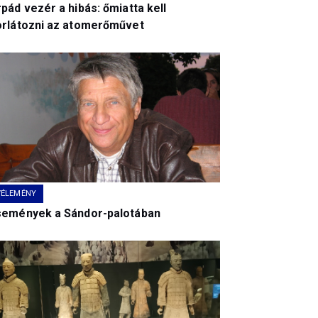
pád vezér a hibás: őmiatta kell
orlátozni az atomerőművet
VÉLEMÉNY
semények a Sándor-palotában