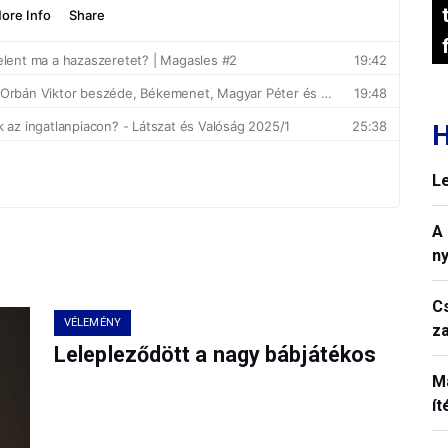
H
L
A
n
C
VÉLEMÉNY
z
Lelepleződött a nagy bábjátékos
M
í