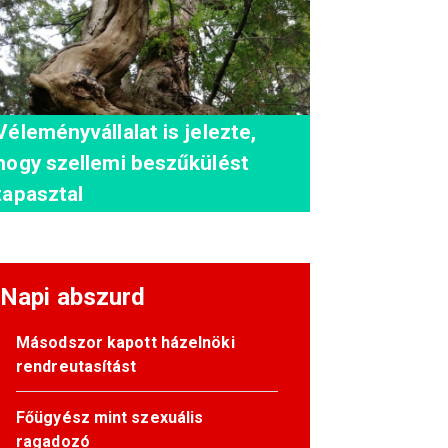
Véleményvállalat is jelezte,
hogy szellemi beszűkülést
tapasztal
Napi abszurd
Másodszor kapott házelnöki
rendreutasítást
Főügyész mint szexuális
ragadozó