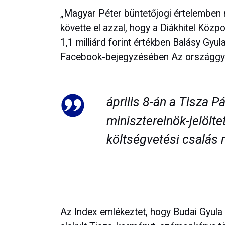
„Magyar Péter büntetőjogi értelemben
követte el azzal, hogy a Diákhitel Közpo
1,1 milliárd forint értékben Balásy Gyu
Facebook-bejegyzésében Az országgyűlé
április 8-án a Tisza P
miniszterelnök-jelölte
költségvetési csalás m
Az Index emlékeztet, hogy Budai Gyula