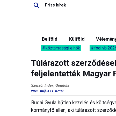
Friss hírek
Belföld
Külföld
Vélemén
köztársasági elnök
foci vb 202
Túlárazott szerződése
feljelentették Magyar 
Szerző: Index, Gondola
2026. május 11. 07:39
Budai Gyula hűtlen kezelés és költségvet
kormányfő ellen, aki túlárazott szerződ