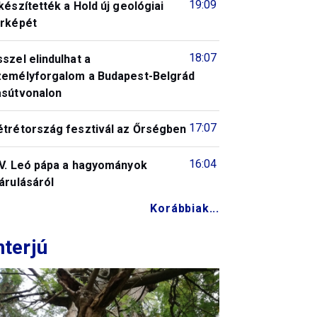
19:09
készítették a Hold új geológiai
érképét
18:07
szel elindulhat a
zemélyforgalom a Budapest-Belgrád
asútvonalon
17:07
étrétország fesztivál az Őrségben
16:04
IV. Leó pápa a hagyományok
árulásáról
Korábbiak...
nterjú