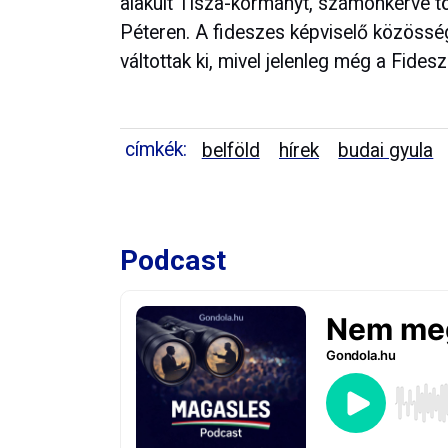
alakult Tisza-kormányt, számonkérve 
Péteren. A fideszes képviselő közösség
váltottak ki, mivel jelenleg még a Fides
címkék:
belföld
hírek
budai gyula
Podcast