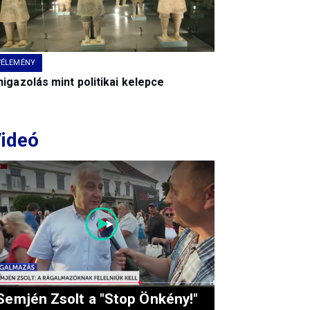
VÉLEMÉNY
igazolás mint politikai kelepce
ideó
Semjén Zsolt a "Stop Önkény!"