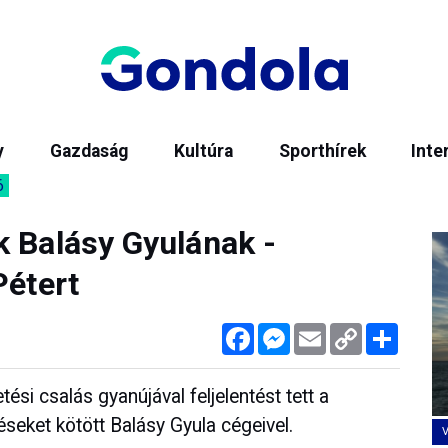
y
Gazdaság
Kultúra
Sporthírek
Inte
6
k Balásy Gyulának -
Pétert
Facebook
Messenger
Email
Copy
Megos
Link
ési csalás gyanújával feljelentést tett a
éseket kötött Balásy Gyula cégeivel.