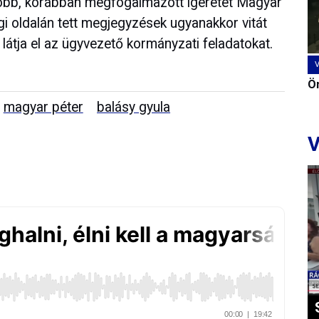
több, korábban megfogalmazott ígéretet Magyar
i oldalán tett megjegyzések ugyanakkor vitát
z látja el az ügyvezető kormányzati feladatokat.
Ön
magyar péter
balásy gyula
V