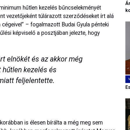
Ár
 minimum hűtlen kezelés bűncselekményét
k
nt vezetőjeként túlárazott szerződéseket írt alá
la cégeivel” – fogalmazott Budai Gyula pénteki
si képviselő a posztjában jelezte, hogy
árt elnökét és az akkor még
t hűtlen kezelés és
iatt feljelentette.
E
 korábban is élesen bírálta a még meg sem