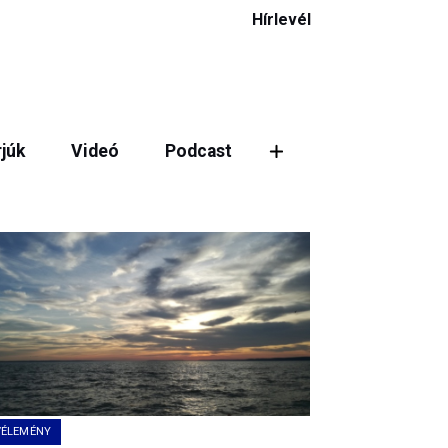
Hírlevél
rjúk
Videó
Podcast
ztás
VÉLEMÉNY