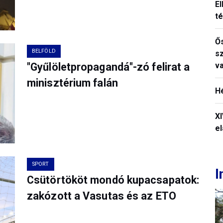
El
t
Ős
BELFÖLD
s
"Gyűlöletpropagandá"-zó felirat a
v
minisztérium falán
H
X
el
SPORT
I
Csütörtököt mondó kupacsapatok:
zakózott a Vasutas és az ETO