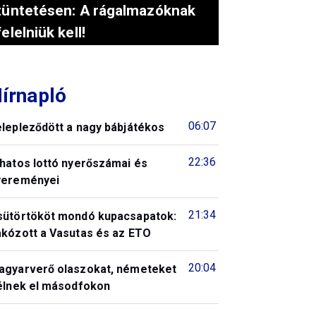
tüntetésen: A rágalmazóknak
felelniük kell!
írnapló
06:07
elepleződött a nagy bábjátékos
22:36
 hatos lottó nyerőszámai és
yereményei
21:34
sütörtököt mondó kupacsapatok:
akózott a Vasutas és az ETO
20:04
agyarverő olaszokat, németeket
télnek el másodfokon