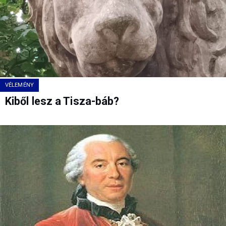
VÉLEMÉNY
Kiből lesz a Tisza-báb?