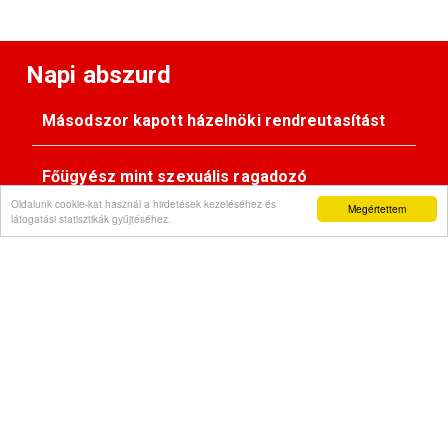
Napi abszurd
Másodszor kapott házelnöki rendreutasítást
Főügyész mint szexuális ragadozó
Oldalunk cookie-kat használ a hirdetések kezeléséhez és
Megértettem
látogatási statisztikák gyűjtéséhez.
Pimasz önkényúr
Kövessen minket:
Impresszum