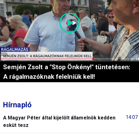
Semjén Zsolt a "Stop Önkény!" tüntetésen:
A rágalmazóknak felelniük kell!
Hírnapló
14:07
A Magyar Péter által kijelölt államelnök kedden
esküt tesz