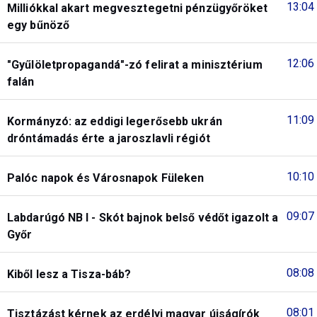
13:04
Milliókkal akart megvesztegetni pénzügyőröket
egy bűnöző
12:06
"Gyűlöletpropagandá"-zó felirat a minisztérium
falán
11:09
Kormányzó: az eddigi legerősebb ukrán
dróntámadás érte a jaroszlavli régiót
10:10
Palóc napok és Városnapok Füleken
09:07
Labdarúgó NB I - Skót bajnok belső védőt igazolt a
Győr
08:08
Kiből lesz a Tisza-báb?
08:01
Tisztázást kérnek az erdélyi magyar újságírók