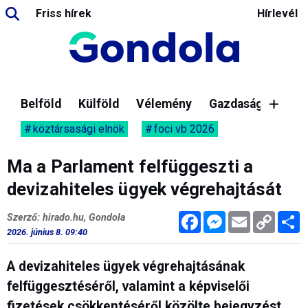
Friss hírek
Hírlevél
Belföld
Külföld
Vélemény
Gazdaság
köztársasági elnök
foci vb 2026
Ma a Parlament felfüggeszti a
devizahiteles ügyek végrehajtását
Facebook
Messenger
Email
Copy
M
Szerző: hirado.hu, Gondola
Link
2026. június 8. 09:40
A devizahiteles ügyek végrehajtásának
felfüggesztéséről, valamint a képviselői
fizetések csökkentéséről közölte bejegyzést