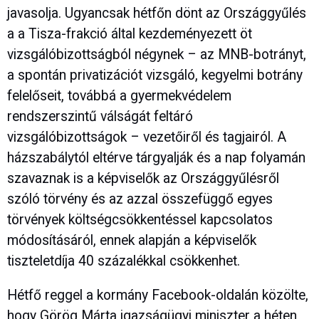
javasolja. Ugyancsak hétfőn dönt az Országgyűlés
a a Tisza-frakció által kezdeményezett öt
vizsgálóbizottságból négynek – az MNB-botrányt,
a spontán privatizációt vizsgáló, kegyelmi botrány
felelőseit, továbbá a gyermekvédelem
rendszerszintű válságát feltáró
vizsgálóbizottságok – vezetőiről és tagjairól. A
házszabálytól eltérve tárgyalják és a nap folyamán
szavaznak is a képviselők az Országgyűlésről
szóló törvény és az azzal összefüggő egyes
törvények költségcsökkentéssel kapcsolatos
módosításáról, ennek alapján a képviselők
tiszteletdíja 40 százalékkal csökkenhet.
Hétfő reggel a kormány Facebook-oldalán közölte,
hogy Görög Márta igazságügyi miniszter a héten