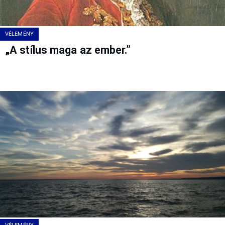
VÉLEMÉNY
„A stílus maga az ember.”