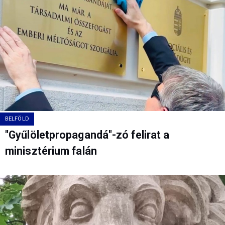
BELFÖLD
"Gyűlöletpropagandá"-zó felirat a
minisztérium falán