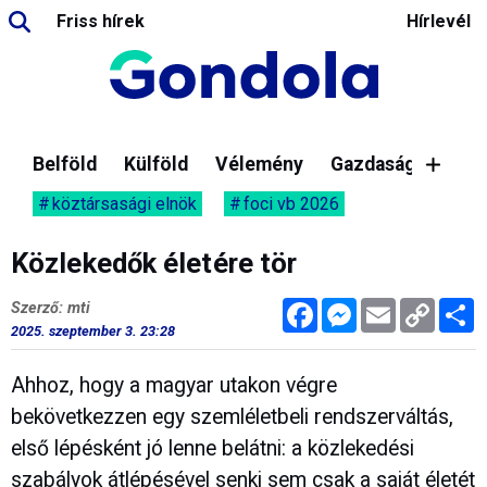
Friss hírek
Hírlevél
Belföld
Külföld
Vélemény
Gazdaság
köztársasági elnök
foci vb 2026
Közlekedők életére tör
Facebook
Messenger
Email
Copy
M
Szerző: mti
Link
2025. szeptember 3. 23:28
Ahhoz, hogy a magyar utakon végre
bekövetkezzen egy szemléletbeli rendszerváltás,
első lépésként jó lenne belátni: a közlekedési
szabályok átlépésével senki sem csak a saját életét