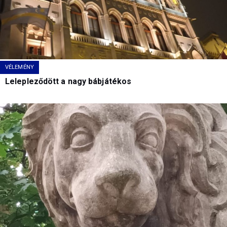
VÉLEMÉNY
Lelepleződött a nagy bábjátékos