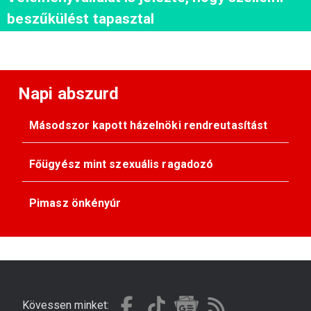
beszűkülést tapasztal
Napi abszurd
Másodszor kapott házelnöki rendreutasítást
Főügyész mint szexuális ragadozó
Pimasz önkényúr
Kövessen minket: