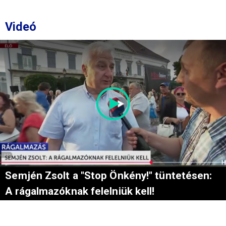
Videó
Semjén Zsolt a "Stop Önkény!" tüntetésen:
A rágalmazóknak felelniük kell!