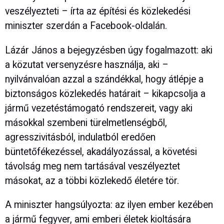
veszélyezteti – írta az építési és közlekedési
miniszter szerdán a Facebook-oldalán.
Lázár János a bejegyzésben úgy fogalmazott: aki
a közutat versenyzésre használja, aki –
nyilvánvalóan azzal a szándékkal, hogy átlépje a
biztonságos közlekedés határait – kikapcsolja a
jármű vezetéstámogató rendszereit, vagy aki
másokkal szembeni türelmetlenségből,
agresszivitásból, indulatból eredően
büntetőfékezéssel, akadályozással, a követési
távolság meg nem tartásával veszélyeztet
másokat, az a többi közlekedő életére tör.
A miniszter hangsúlyozta: az ilyen ember kezében
a jármű fegyver, ami emberi életek kioltására