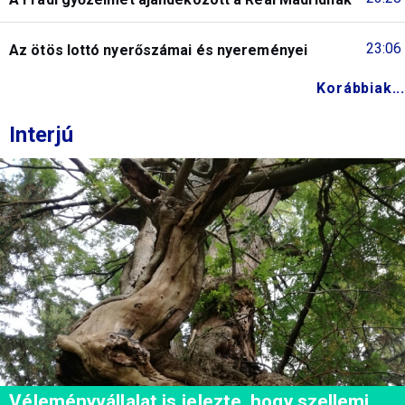
23:06
Az ötös lottó nyerőszámai és nyereményei
Korábbiak...
Interjú
Véleményvállalat is jelezte, hogy szellemi