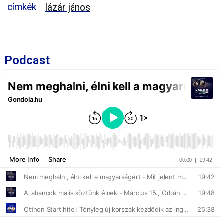
címkék:
lázár jános
Podcast