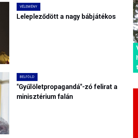
VÉLEMÉNY
Lelepleződött a nagy bábjátékos
BELFÖLD
"Gyűlöletpropagandá"-zó felirat a
minisztérium falán