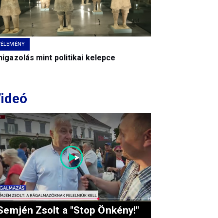
VÉLEMÉNY
igazolás mint politikai kelepce
ideó
Semjén Zsolt a "Stop Önkény!"