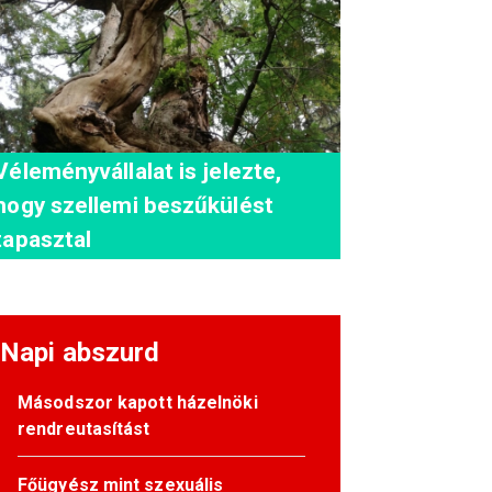
Véleményvállalat is jelezte,
hogy szellemi beszűkülést
tapasztal
Napi abszurd
Másodszor kapott házelnöki
rendreutasítást
Főügyész mint szexuális