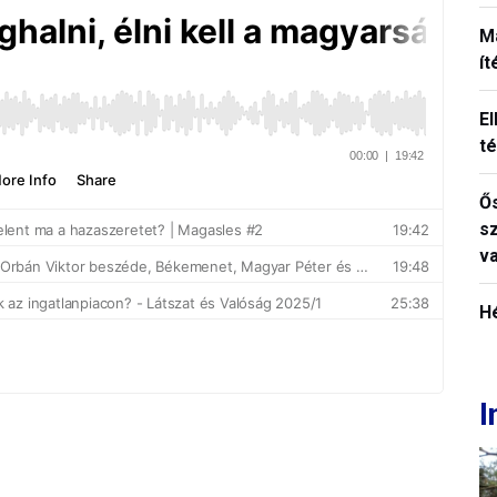
M
í
El
t
Ős
s
v
H
I