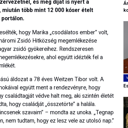
ervezetnél, és még díjat is nyert a
Ár
 miután több mint 12 000 kóser ételt
k
 portálon.
esélték, hogy Marika „csodálatos ember” volt,
Komáromi Zsidó Hitközség megemlékezése
agyar zsidó gyökereihez. Rendszeresen
megemlékezésekre, ahol együtt idézték fel a
mlékét.
ású áldozat a 78 éves Weitzen Tibor volt. A
E
nokáival együtt ment a rendezvényre, hogy
 családtagját védve halt meg, aki szintén életét
a, hogy családját „összetörte” a halála.
 nincsenek szavaim” – mondta az unoka. „Tegnap
, nem tudtam, hogy ez lesz vele az utolsó nap.”