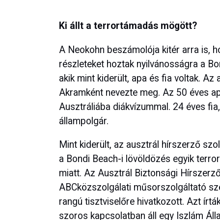
Ki állt a terrortámadás mögött?
A Neokohn beszámolója kitér arra is, h
részleteket hoztak nyilvánosságra a Bon
akik mint kiderült, apa és fia voltak. 
Akramként nevezte meg. Az 50 éves apa,
Ausztráliába diákvízummal. 24 éves fia,
állampolgár.
Mint kiderült, az ausztrál hírszerző szo
a Bondi Beach-i lövöldözés egyik terror
miatt. Az Ausztrál Biztonsági Hírszerz
ABCközszolgálati műsorszolgáltató sz
rangú tisztviselőre hivatkozott. Azt írt
szoros kapcsolatban áll egy Iszlám Álla