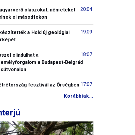
20:04
agyarverő olaszokat, németeket
télnek el másodfokon
19:09
készítették a Hold új geológiai
érképét
18:07
szel elindulhat a
zemélyforgalom a Budapest-Belgrád
asútvonalon
17:07
étrétország fesztivál az Őrségben
Korábbiak...
nterjú