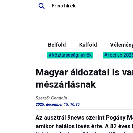
Friss hírek
Belföld
Külföld
Vélemén
köztársasági elnök
foci vb 202
Magyar áldozatai is va
mészárlásnak
Szerző: Gondola
2025. december 15. 10:35
Az ausztrál 9news szerint Pogány Ma
amikor halálos lövés érte. A 82 éves