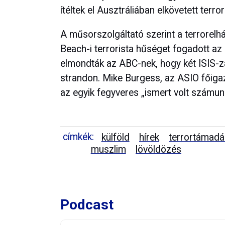
ítéltek el Ausztráliában elkövetett terr
A műsorszolgáltató szerint a terrorelhá
Beach-i terrorista hűséget fogadott az
elmondták az ABC-nek, hogy két ISIS-zá
strandon. Mike Burgess, az ASIO főiga
az egyik fegyveres „ismert volt számunk
címkék:
külföld
hírek
terrortámad
muszlim
lövöldözés
Podcast