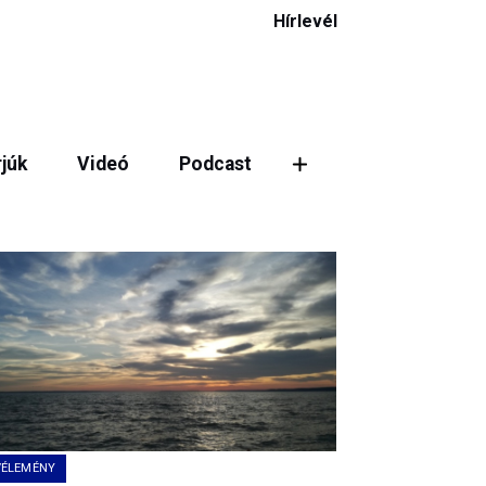
Hírlevél
rjúk
Videó
Podcast
ztás
VÉLEMÉNY