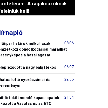
tüntetésen: A rágalmazóknak
felelniük kell!
írnapló
08:06
ítőipar határok nélkül: csak
emzetközi gondolkodással maradhat
ersenyképes a hazai ágazat
06:07
elepleződött a nagy bábjátékos
22:36
 hatos lottó nyerőszámai és
yereményei
21:34
sütörtököt mondó kupacsapatok:
akózott a Vasutas és az ETO