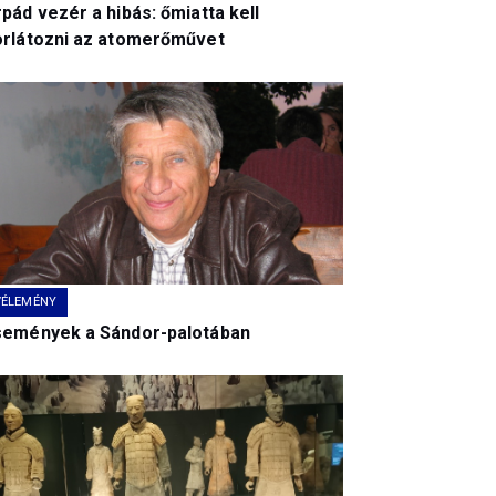
pád vezér a hibás: őmiatta kell
orlátozni az atomerőművet
VÉLEMÉNY
semények a Sándor-palotában