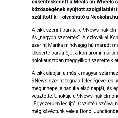
önkénteskedett a Meals on Wheels sz
közösségének nyújtott szolgálatáért,
szállított ki - olvasható a Neokohn.hu
A cikk szerint barátai a 9News-nak elm
és „nagyon szerették”. A szlovákiai 
szerint Marika mindvégig hű maradt m
elkísérte barátnőjét a komáromi mártír
holokausztban meggyilkolt szeretteik e
A cikk alapján a másik magyar származ
9News szerint tegnap feleségével és u
megünnepelje hanuka első napját, és egy
vesztette. Unokája a 9News-nak elmondt
„Egyszerűen lesújtó. Őszintén szólva,
még kávéztunk vele a Bondi Junctionben