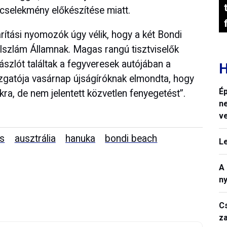
orcselekmény előkészítése miatt.
rítási nyomozók úgy vélik, hogy a két Bondi
 Iszlám Államnak. Magas rangú tisztviselők
szlót találtak a fegyveresek autójában a
H
zgatója vasárnap újságíróknak elmondta, hogy
Ép
ra, de nem jelentett közvetlen fenyegetést”.
n
v
ás
ausztrália
hanuka
bondi beach
L
A
n
C
z