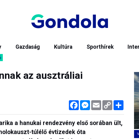
y
Gazdaság
Kultúra
Sporthírek
Inte
6
nnak az ausztráliai
Facebook
Messenger
Email
Copy
Megos
Link
rika a hanukai rendezvény első sorában ült,
 holokauszt-túlélő évtizedek óta