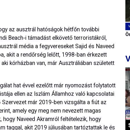
ogy az ausztrál hatóságok hétfőn további
Ön
di Beach-i támadást elkövető terroristákról,
Az ausztrál média a fegyvereseket Sajid és Naveed
 akit a rendőrség lelőtt, 1998-ban érkezett
V
 aki kórházban van, már Ausztráliában született
lgálat hat évvel ezelőtt már nyomozást folytatott
istája ellen az Iszlám Államhoz való kapcsolatai
ő Szervezet már 2019-ben vizsgálta a fiút az
erint, amely egy meg nem nevezett magas
ák, hogy Naveed Akramról feltételezik, hogy
m taggal, akit 2019 júliusában tartóztattak le és