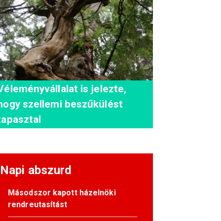
Véleményvállalat is jelezte,
hogy szellemi beszűkülést
tapasztal
Napi abszurd
Másodszor kapott házelnöki
rendreutasítást