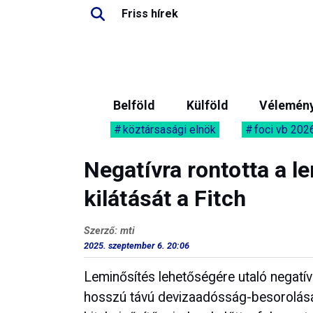
Friss hírek
Belföld
Külföld
Vélemén
köztársasági elnök
foci vb 202
Negatívra rontotta a l
kilátását a Fitch
Szerző: mti
2025. szeptember 6. 20:06
Leminősítés lehetőségére utaló negatívr
hosszú távú devizaadósság-besorolásán