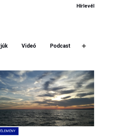
Hírlevél
rjúk
Videó
Podcast
ztás
VÉLEMÉNY