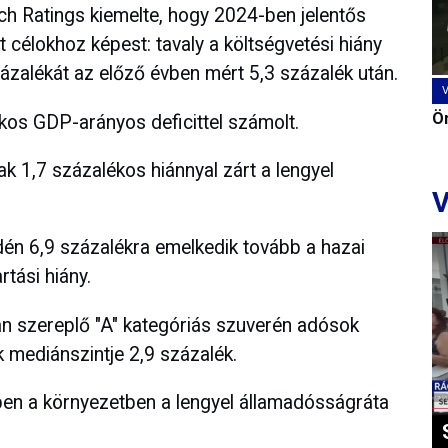
tch Ratings kiemelte, hogy 2024-ben jelentős
lt célokhoz képest: tavaly a költségvetési hiány
ázalékát az előző évben mért 5,3 százalék után.
Ön
kos GDP-arányos deficittel számolt.
k 1,7 százalékos hiánnyal zárt a lengyel
V
idén 6,9 százalékra emelkedik tovább a hazai
tási hiány.
ján szereplő "A" kategóriás szuverén adósok
 mediánszintje 2,9 százalék.
bben a környezetben a lengyel államadósságráta