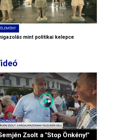
VÉLEMÉNY
igazolás mint politikai kelepce
ideó
Semjén Zsolt a "Stop Önkény!"