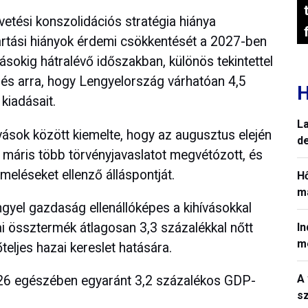
gvetési konszolidációs stratégia hiánya
artási hiányok érdemi csökkentését a 2027-ben
sokig hátralévő időszakban, különös tekintettel
 és arra, hogy Lengyelország várhatóan 4,5
H
kiadásait.
La
hívások között kiemelte, hogy az augusztus elején
de
ő máris több törvényjavaslatot megvétózott, és
meléseket ellenző álláspontját.
H
ma
ngyel gazdaság ellenállóképes a kihívásokkal
ai össztermék átlagosan 3,3 százalékkal nőtt
In
m
eljes hazai kereslet hatására.
A 
026 egészében egyaránt 3,2 százalékos GDP-
sz