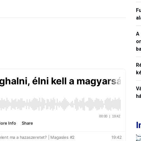
Fu
a
A 
o
ba
R
k
V
h
I