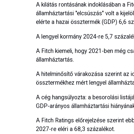
A kilátás rontásának indoklásában a Fi
államháztartási "elcsúszás" volt a kijelö
elérte a hazai össztermék (GDP) 6,6 sz
A lengyel kormány 2024-re 5,7 százalé
A Fitch kiemeli, hogy 2021-ben még csa
államháztartás.
A hitelminősítő várakozása szerint az 
össztermékhez mért lengyel államháztar
A cég hangsúlyozta: a besorolási listá
GDP-arányos államháztartási hiányának
A Fitch Ratings előrejelzése szerint e
2027-re eléri a 68,3 százalékot.