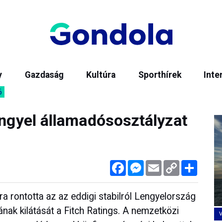
y
Gazdaság
Kultúra
Sporthírek
Inte
6
engyel államadósosztályzat
Facebook
Messenger
Email
Copy
Megos
Link
a rontotta az az eddigi stabilról Lengyelország
ak kilátását a Fitch Ratings. A nemzetközi