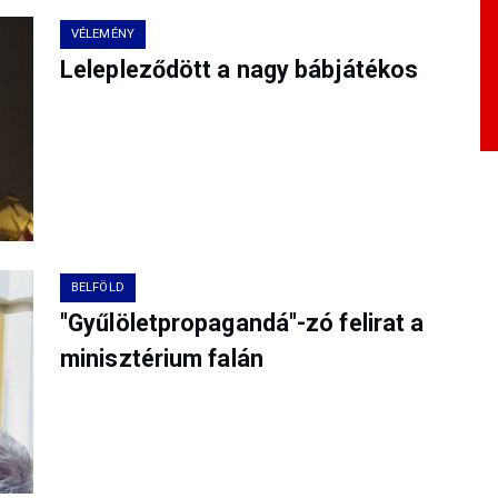
VÉLEMÉNY
Lelepleződött a nagy bábjátékos
BELFÖLD
"Gyűlöletpropagandá"-zó felirat a
minisztérium falán