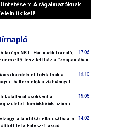
tüntetésen: A rágalmazóknak
felelniük kell!
írnapló
17:06
bdarúgó NB I - Harmadik forduló,
 nem ettől lesz telt ház a Groupamában
16:10
ősies küzdelmet folytatnak a
gyar haltermelők a vízhiánnyal
15:05
dokolatlanul csökkent a
egszületett lombikbébik száma
14:02
vízügyi államtitkár elbocsátására
ólított fel a Fidesz-frakció