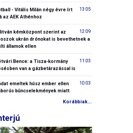
13:05
tball - Vitális Milán négy évre írt
lá az AEK Athénhoz
12:09
litván kémközpont szerint az
roszok ukrán drónokat is bevethetnek a
lti államok ellen
11:03
étvári Bence: a Tisza-kormány
ésésben van a gázbetárazással is
10:03
ádat emeltek húsz ember ellen
áborús bűncselekmények miatt
Korábbiak...
nterjú