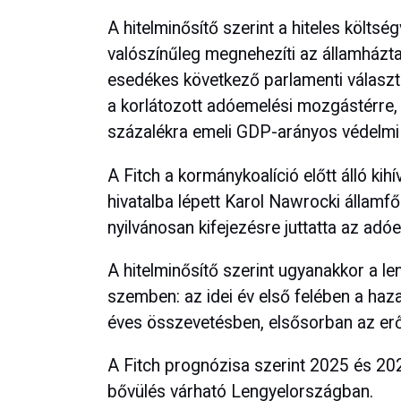
A hitelminősítő szerint a hiteles költsé
valószínűleg megnehezíti az államházt
esedékes következő parlamenti választá
a korlátozott adóemelési mozgástérre,
százalékra emeli GDP-arányos védelmi 
A Fitch a kormánykoalíció előtt álló ki
hivatalba lépett Karol Nawrocki államf
nyilvánosan kifejezésre juttatta az adóe
A hitelminősítő szerint ugyanakkor a le
szemben: az idei év első felében a haz
éves összevetésben, elsősorban az erőt
A Fitch prognózisa szerint 2025 és 2
bővülés várható Lengyelországban.