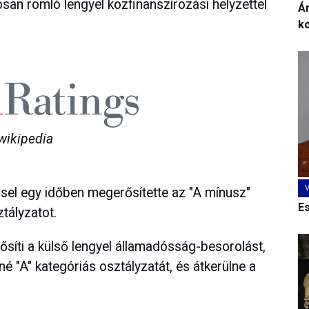
osan romló lengyel közfinanszírozási helyzettel
Ár
k
wikipedia
ssel egy időben megerősítette az "A mínusz"
E
tályzatot.
nősíti a külső lengyel államadósság-besorolást,
é "A" kategóriás osztályzatát, és átkerülne a