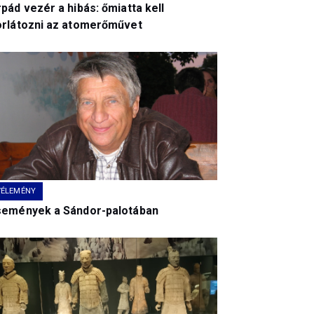
pád vezér a hibás: őmiatta kell
orlátozni az atomerőművet
VÉLEMÉNY
semények a Sándor-palotában