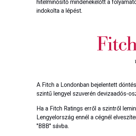
hitelminősítő mindenekelőtt a folyamat
indokolta a lépést.
A Fitch a Londonban bejelentett dönté
szintű lengyel szuverén devizaadós-osz
Ha a Fitch Ratings erről a szintről lemi
Lengyelország ennél a cégnél elveszíten
"BBB" sávba.