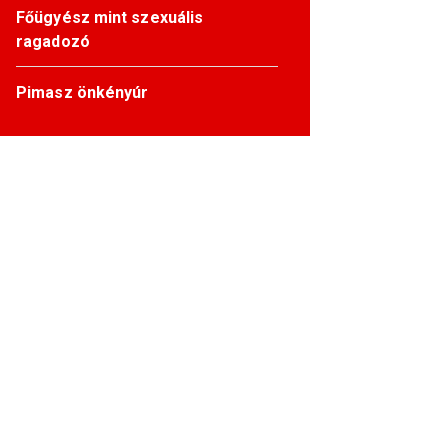
Főügyész mint szexuális
ragadozó
Pimasz önkényúr