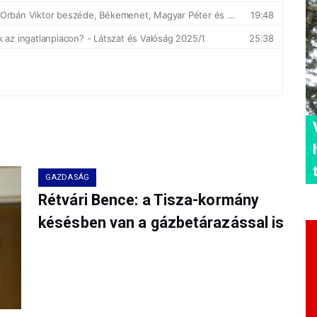
GAZDASÁG
Rétvári Bence: a Tisza-kormány
késésben van a gázbetárazással is