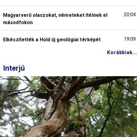
20:04
Magyarverő olaszokat, németeket ítélnek el
másodfokon
19:09
Elkészítették a Hold új geológiai térképét
Korábbiak...
Interjú