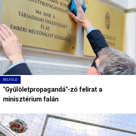
BELFÖLD
"Gyűlöletpropagandá"-zó felirat a
minisztérium falán