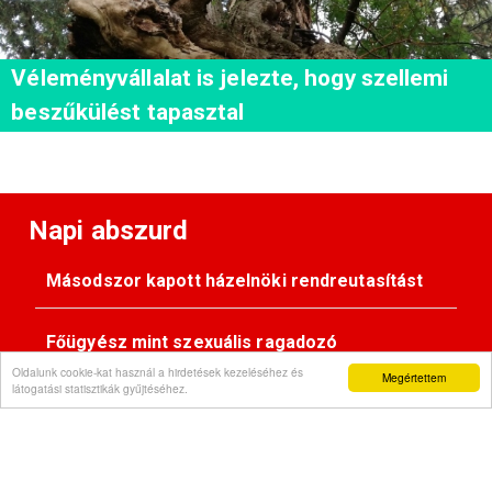
Véleményvállalat is jelezte, hogy szellemi
beszűkülést tapasztal
Napi abszurd
Másodszor kapott házelnöki rendreutasítást
Főügyész mint szexuális ragadozó
Oldalunk cookie-kat használ a hirdetések kezeléséhez és
Megértettem
látogatási statisztikák gyűjtéséhez.
Pimasz önkényúr