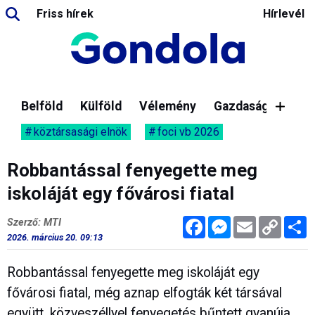
Friss hírek
Hírlevél
Belföld
Külföld
Vélemény
Gazdaság
köztársasági elnök
foci vb 2026
Robbantással fenyegette meg
iskoláját egy fővárosi fiatal
Facebook
Messenger
Email
Copy
M
Szerző: MTI
Link
2026. március 20. 09:13
Robbantással fenyegette meg iskoláját egy
fővárosi fiatal, még aznap elfogták két társával
együtt, közveszéllyel fenyegetés bűntett gyanúja