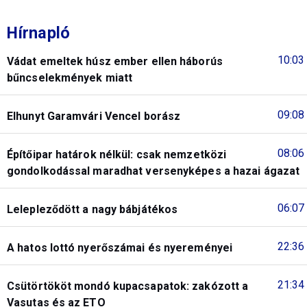
Hírnapló
10:03
Vádat emeltek húsz ember ellen háborús
bűncselekmények miatt
09:08
Elhunyt Garamvári Vencel borász
08:06
Építőipar határok nélkül: csak nemzetközi
gondolkodással maradhat versenyképes a hazai ágazat
06:07
Lelepleződött a nagy bábjátékos
22:36
A hatos lottó nyerőszámai és nyereményei
21:34
Csütörtököt mondó kupacsapatok: zakózott a
Vasutas és az ETO