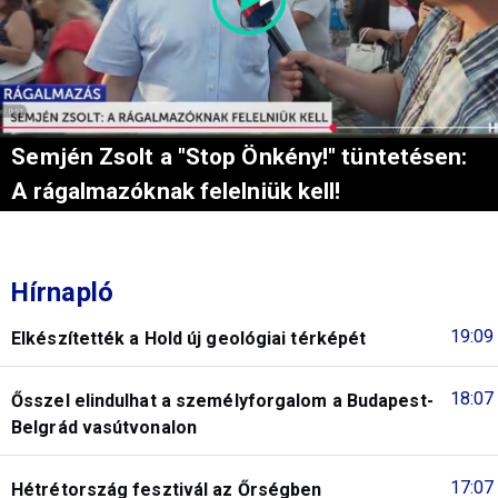
Semjén Zsolt a "Stop Önkény!" tüntetésen:
A rágalmazóknak felelniük kell!
Hírnapló
19:09
Elkészítették a Hold új geológiai térképét
18:07
Ősszel elindulhat a személyforgalom a Budapest-
Belgrád vasútvonalon
17:07
Hétrétország fesztivál az Őrségben