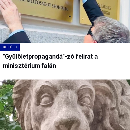
BELFÖLD
"Gyűlöletpropagandá"-zó felirat a
minisztérium falán