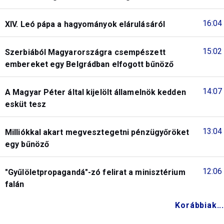
16:04
XIV. Leó pápa a hagyományok elárulásáról
15:02
Szerbiából Magyarországra csempészett
embereket egy Belgrádban elfogott bűnöző
14:07
A Magyar Péter által kijelölt államelnök kedden
esküt tesz
13:04
Milliókkal akart megvesztegetni pénzügyőröket
egy bűnöző
12:06
"Gyűlöletpropagandá"-zó felirat a minisztérium
falán
Korábbiak...