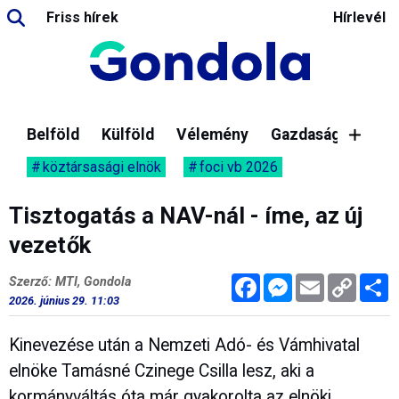
Friss hírek
Hírlevél
Belföld
Külföld
Vélemény
Gazdaság
köztársasági elnök
foci vb 2026
Tisztogatás a NAV-nál - íme, az új
vezetők
Facebook
Messenger
Email
Copy
M
Szerző: MTI, Gondola
Link
2026. június 29. 11:03
Kinevezése után a Nemzeti Adó- és Vámhivatal
elnöke Tamásné Czinege Csilla lesz, aki a
kormányváltás óta már gyakorolta az elnöki