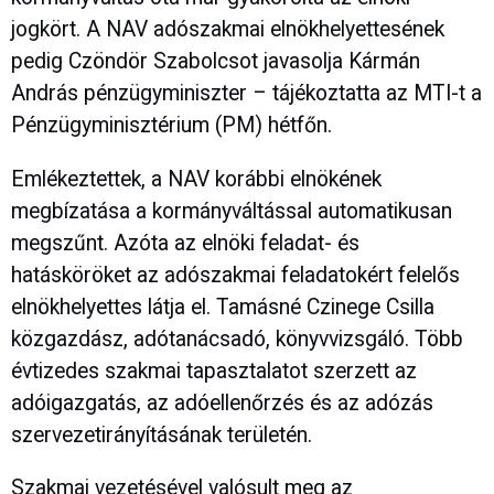
jogkört. A NAV adószakmai elnökhelyettesének
pedig Czöndör Szabolcsot javasolja Kármán
András pénzügyminiszter – tájékoztatta az MTI-t a
Pénzügyminisztérium (PM) hétfőn.
Emlékeztettek, a NAV korábbi elnökének
megbízatása a kormányváltással automatikusan
megszűnt. Azóta az elnöki feladat- és
hatásköröket az adószakmai feladatokért felelős
elnökhelyettes látja el. Tamásné Czinege Csilla
közgazdász, adótanácsadó, könyvvizsgáló. Több
évtizedes szakmai tapasztalatot szerzett az
adóigazgatás, az adóellenőrzés és az adózás
szervezetirányításának területén.
Szakmai vezetésével valósult meg az