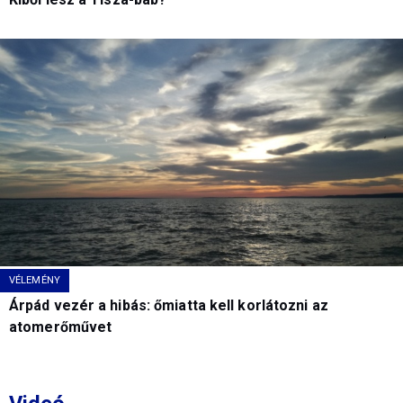
VÉLEMÉNY
Árpád vezér a hibás: őmiatta kell korlátozni az
atomerőművet