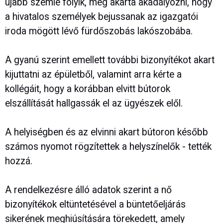
újabb szemle folyik, meg akarta akadályozni, hogy
a hivatalos személyek bejussanak az igazgatói
iroda mögött lévő fürdőszobás lakószobába.
A gyanú szerint emellett további bizonyítékot akart
kijuttatni az épületből, valamint arra kérte a
kollégáit, hogy a korábban elvitt bútorok
elszállítását hallgassák el az ügyészek elől.
A helyiségben és az elvinni akart bútoron később
számos nyomot rögzítettek a helyszínelők - tették
hozzá.
A rendelkezésre álló adatok szerint a nő
bizonyítékok eltüntetésével a büntetőeljárás
sikerének meghiúsítására törekedett, amely