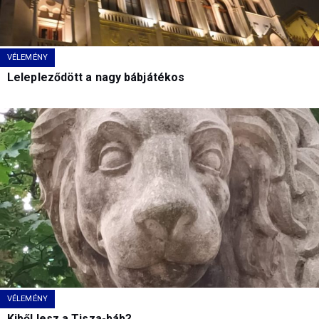
VÉLEMÉNY
Lelepleződött a nagy bábjátékos
VÉLEMÉNY
Kiből lesz a Tisza-báb?