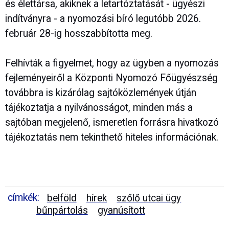
és élettársa, akiknek a letartóztatását - ügyészi
indítványra - a nyomozási bíró legutóbb 2026.
február 28-ig hosszabbította meg.
Felhívták a figyelmet, hogy az ügyben a nyomozás
fejleményeiről a Központi Nyomozó Főügyészség
továbbra is kizárólag sajtóközlemények útján
tájékoztatja a nyilvánosságot, minden más a
sajtóban megjelenő, ismeretlen forrásra hivatkozó
tájékoztatás nem tekinthető hiteles információnak.
címkék:
belföld
hírek
szőlő utcai ügy
bűnpártolás
gyanúsított