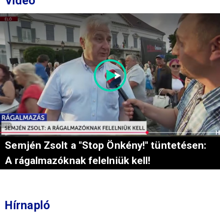
Videó
Semjén Zsolt a "Stop Önkény!" tüntetésen:
A rágalmazóknak felelniük kell!
Hírnapló