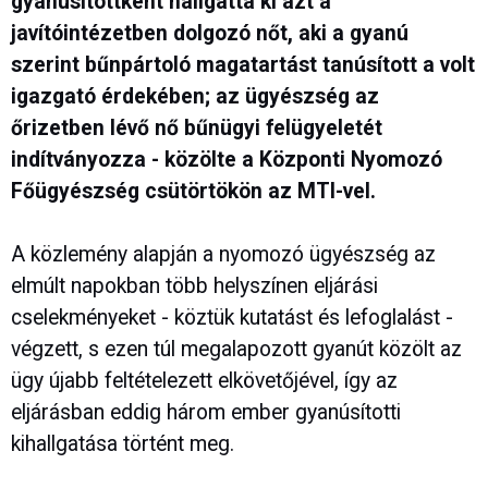
gyanúsítottként hallgatta ki azt a
javítóintézetben dolgozó nőt, aki a gyanú
szerint bűnpártoló magatartást tanúsított a volt
igazgató érdekében; az ügyészség az
őrizetben lévő nő bűnügyi felügyeletét
indítványozza - közölte a Központi Nyomozó
Főügyészség csütörtökön az MTI-vel.
A közlemény alapján a nyomozó ügyészség az
elmúlt napokban több helyszínen eljárási
cselekményeket - köztük kutatást és lefoglalást -
végzett, s ezen túl megalapozott gyanút közölt az
ügy újabb feltételezett elkövetőjével, így az
eljárásban eddig három ember gyanúsítotti
kihallgatása történt meg.