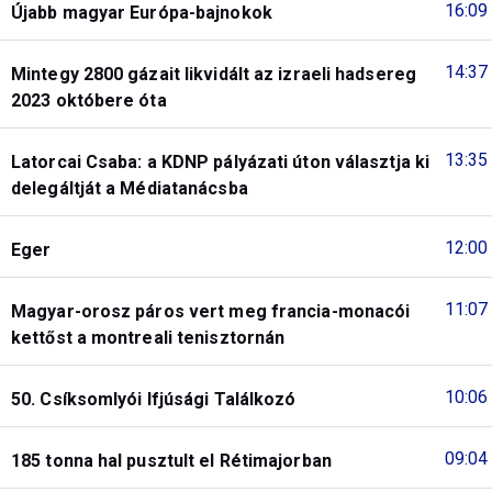
16:09
Újabb magyar Európa-bajnokok
14:37
Mintegy 2800 gázait likvidált az izraeli hadsereg
2023 októbere óta
13:35
Latorcai Csaba: a KDNP pályázati úton választja ki
delegáltját a Médiatanácsba
12:00
Eger
11:07
Magyar-orosz páros vert meg francia-monacói
kettőst a montreali tenisztornán
10:06
50. Csíksomlyói Ifjúsági Találkozó
09:04
185 tonna hal pusztult el Rétimajorban