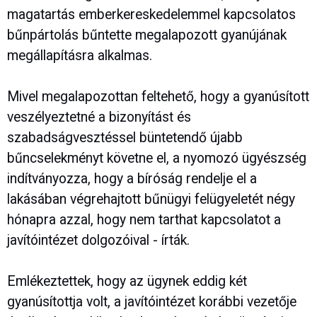
magatartás emberkereskedelemmel kapcsolatos
bűnpártolás bűntette megalapozott gyanújának
megállapításra alkalmas.
Mivel megalapozottan feltehető, hogy a gyanúsított
veszélyeztetné a bizonyítást és
szabadságvesztéssel büntetendő újabb
bűncselekményt követne el, a nyomozó ügyészség
indítványozza, hogy a bíróság rendelje el a
lakásában végrehajtott bűnügyi felügyeletét négy
hónapra azzal, hogy nem tarthat kapcsolatot a
javítóintézet dolgozóival - írták.
Emlékeztettek, hogy az ügynek eddig két
gyanúsítottja volt, a javítóintézet korábbi vezetője