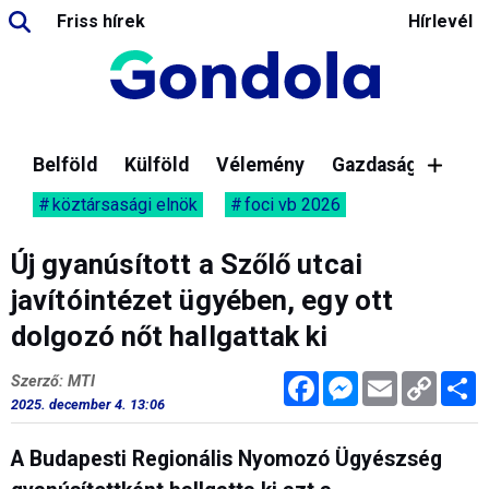
Friss hírek
Hírlevél
Belföld
Külföld
Vélemény
Gazdaság
köztársasági elnök
foci vb 2026
Új gyanúsított a Szőlő utcai
javítóintézet ügyében, egy ott
dolgozó nőt hallgattak ki
Facebook
Messenger
Email
Copy
M
Szerző: MTI
Link
2025. december 4. 13:06
A Budapesti Regionális Nyomozó Ügyészség