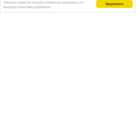
Oldalunk cookie-kat használ a hirdetések kezeléséhez és
Megértettem
beszűkülést tapasztal
látogatási statisztikák gyűjtéséhez.
Napi abszurd
Másodszor kapott házelnöki rendreutasítást
Főügyész mint szexuális ragadozó
Pimasz önkényúr
Kövessen minket: