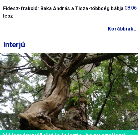
08:06
Fidesz-frakció: Baka András a Tisza-többség bábja
lesz
Korábbiak...
Interjú
Véleményvállalat is jelezte, hogy szellemi