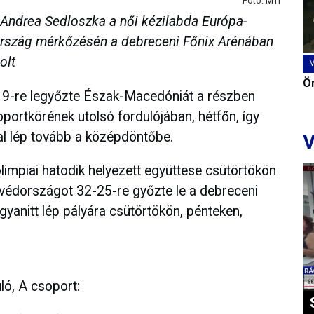
Fotó: MTI
 Andrea Sedloszka a női kézilabda Európa-
rszág mérkőzésén a debreceni Főnix Arénában
olt
Ön
-19-re legyőzte Észak-Macedóniát a részben
ortkörének utolsó fordulójában, hétfőn, így
al lép tovább a középdöntőbe.
V
limpiai hatodik helyezett együttese csütörtökön
édországot 32-25-re győzte le a debreceni
yanitt lép pályára csütörtökön, pénteken,
ló, A csoport: