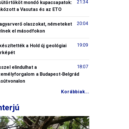
21:34
sütörtököt mondó kupacsapatok:
akózott a Vasutas és az ETO
20:04
agyarverő olaszokat, németeket
télnek el másodfokon
19:09
készítették a Hold új geológiai
érképét
18:07
szel elindulhat a
zemélyforgalom a Budapest-Belgrád
asútvonalon
Korábbiak...
nterjú