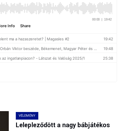
VÉLEMÉNY
Lelepleződött a nagy bábjátékos