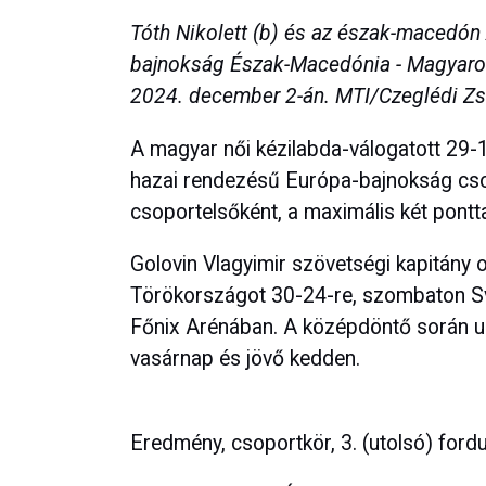
Tóth Nikolett (b) és az észak-macedón
bajnokság Észak-Macedónia - Magyaro
2024. december 2-án. MTI/Czeglédi Zs
A magyar női kézilabda-válogatott 29
hazai rendezésű Európa-bajnokság csop
csoportelsőként, a maximális két pontt
Golovin Vlagyimir szövetségi kapitány o
Törökországot 30-24-re, szombaton Sv
Főnix Arénában. A középdöntő során ug
vasárnap és jövő kedden.
Eredmény, csoportkör, 3. (utolsó) fordu