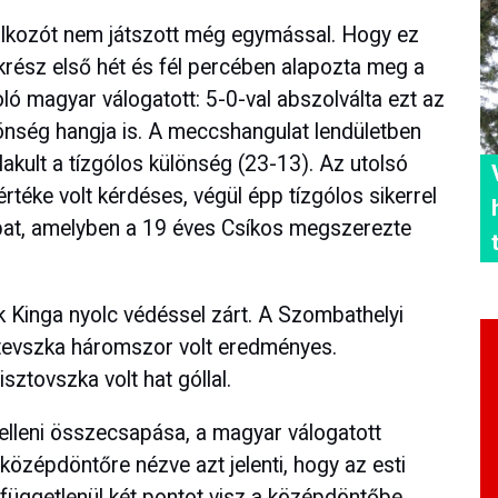
álkozót nem játszott még egymással. Hogy ez
tékrész első hét és fél percében alapozta meg a
 magyar válogatott: 5-0-val abszolválta ezt az
önség hangja is. A meccshangulat lendületben
alakult a tízgólos különség (23-13). Az utolsó
éke volt kérdéses, végül épp tízgólos sikerrel
pat, amelyben a 19 éves Csíkos megszerezte
k Kinga nyolc védéssel zárt. A Szombathelyi
tevszka háromszor volt eredményes.
ztovszka volt hat góllal.
 elleni összecsapása, a magyar válogatott
 középdöntőre nézve azt jelenti, hogy az esti
függetlenül két pontot visz a középdöntőbe,