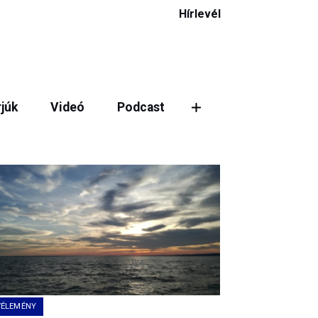
Hírlevél
rjúk
Videó
Podcast
ztás
VÉLEMÉNY