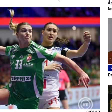
Ár
k
E