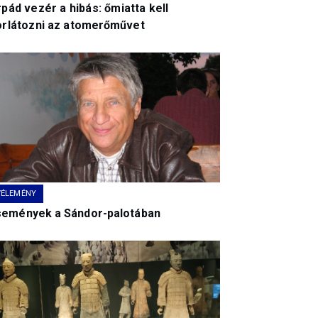
pád vezér a hibás: őmiatta kell
orlátozni az atomerőművet
VÉLEMÉNY
semények a Sándor-palotában