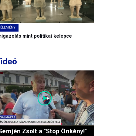
VÉLEMÉNY
igazolás mint politikai kelepce
ideó
Semjén Zsolt a "Stop Önkény!"