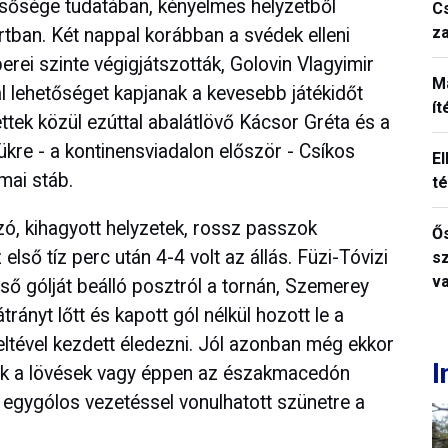
sősége tudatában, kényelmes helyzetből
C
z
rtban. Két nappal korábban a svédek elleni
rei szinte végigjátszották, Golovin Vlagyimir
M
tal lehetőséget kapjanak a kevesebb játékidőt
í
ttek közül ezúttal abalátlövő Kácsor Gréta és a
ükre - a kontinensviadalon először - Csíkos
El
mai stáb.
t
zó, kihagyott helyzetek, rossz passzok
Ős
első tíz perc után 4-4 volt az állás. Füzi-Tóvizi
s
v
ő gólját beálló posztról a tornán, Szemerey
rányt lőtt és kapott gól nélkül hozott le a
eltével kezdett éledezni. Jól azonban még ekkor
I
tak a lövések vagy éppen az északmacedón
y egygólos vezetéssel vonulhatott szünetre a