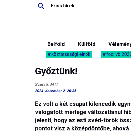
Friss hírek
Belföld
Külföld
Vélemén
köztársasági elnök
foci vb 202
Győztünk!
Szerző: MTI
2024. december 2. 20:35
Ez volt a két csapat kilencedik eg
válogatott mérlege változatlanul hi
jelenti, hogy az esti svéd-török ös
pontot visz a középdöntőbe, ahová