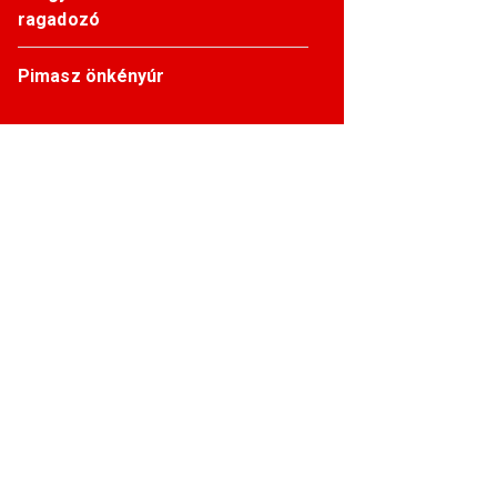
ragadozó
Pimasz önkényúr