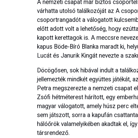
A nemzeti csapat már biztos csoportel
várhatta utolsó találkozóját az A csopo
csoportrangadót a válogatott kulcsembe
előtt adott volt a lehetőség, hogy ezút
kapott kerettagok is. A meccsre neveze
kapus Böde-Bíró Blanka maradt ki, hely
Lucát és Janurik Kingát nevezte a szak
Döcögősen, sok hibával indult a találko
jellemezték mindkét együttes játékát, az 
Petra megszerezte a nemzeti csapat els
Zsófi hétméterest hárított, egy emberhát
magyar válogatott, amely húsz perc elt
sem játszott, sorra a kapufán csattan
hálóőrök valamelyikében akadtak el, íg
társrendező.