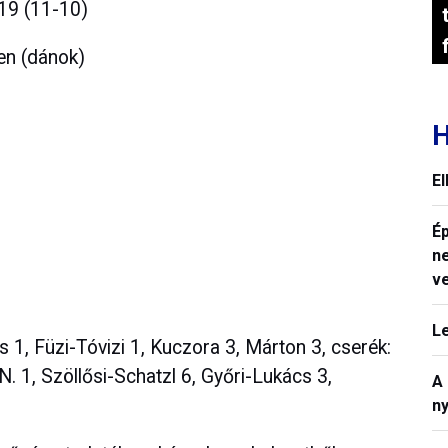
19 (11-10)
en (dánok)
H
E
Ép
n
v
L
 1, Füzi-Tóvizi 1, Kuczora 3, Márton 3, cserék:
. 1, Szöllősi-Schatzl 6, Győri-Lukács 3,
A
n