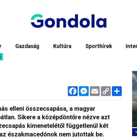
y
Gazdaság
Kultúra
Sporthírek
Inte
6
Facebook
Messenger
Email
Copy
Megos
Link
ymás elleni összecsapása, a magyar
bátlan. Sikere a középdöntőre nézve azt
szecsapás kimenetelétől függetlenül két
 az északmacedónok nem jutottak be.