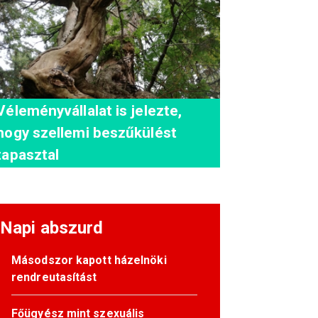
Véleményvállalat is jelezte,
hogy szellemi beszűkülést
tapasztal
Napi abszurd
Másodszor kapott házelnöki
rendreutasítást
Főügyész mint szexuális