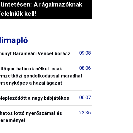
tüntetésen: A rágalmazóknak
felelniük kell!
írnapló
09:08
lhunyt Garamvári Vencel borász
08:06
ítőipar határok nélkül: csak
emzetközi gondolkodással maradhat
ersenyképes a hazai ágazat
06:07
elepleződött a nagy bábjátékos
22:36
 hatos lottó nyerőszámai és
yereményei