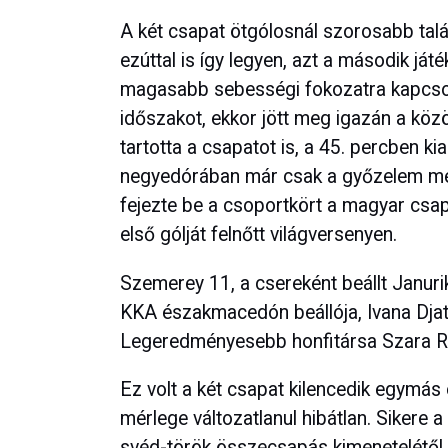
A két csapat ötgólosnál szorosabb tal
ezúttal is így legyen, azt a második já
magasabb sebességi fokozatra kapcsoló
időszakot, ekkor jött meg igazán a köz
tartotta a csapatot is, a 45. percben ki
negyedórában már csak a győzelem mért
fejezte be a csoportkört a magyar csa
első gólját felnőtt világversenyen.
Szemerey 11, a csereként beállt Januri
KKA északmacedón beállója, Ivana Dja
Legeredményesebb honfitársa Szara Ris
Ez volt a két csapat kilencedik egymás
mérlege változatlanul hibátlan. Sikere a
svéd-török összecsapás kimenetelétől 