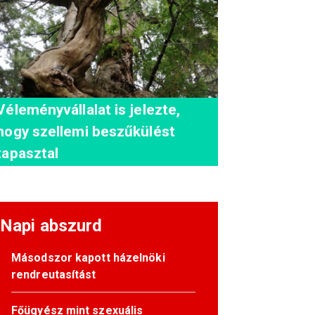
Véleményvállalat is jelezte,
hogy szellemi beszűkülést
tapasztal
Napi abszurd
Másodszor kapott házelnöki
rendreutasítást
Főügyész mint szexuális