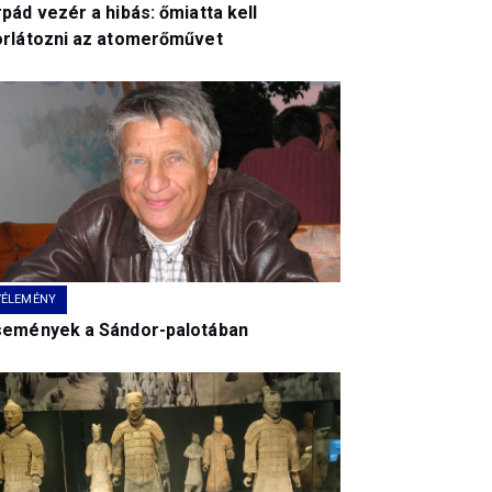
pád vezér a hibás: őmiatta kell
orlátozni az atomerőművet
VÉLEMÉNY
semények a Sándor-palotában