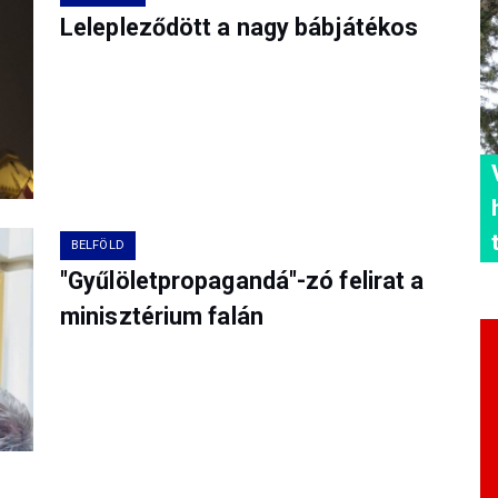
Lelepleződött a nagy bábjátékos
BELFÖLD
"Gyűlöletpropagandá"-zó felirat a
minisztérium falán