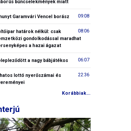
áborús bűncselekmények miatt
09:08
lhunyt Garamvári Vencel borász
08:06
ítőipar határok nélkül: csak
emzetközi gondolkodással maradhat
ersenyképes a hazai ágazat
06:07
elepleződött a nagy bábjátékos
22:36
 hatos lottó nyerőszámai és
yereményei
Korábbiak...
nterjú