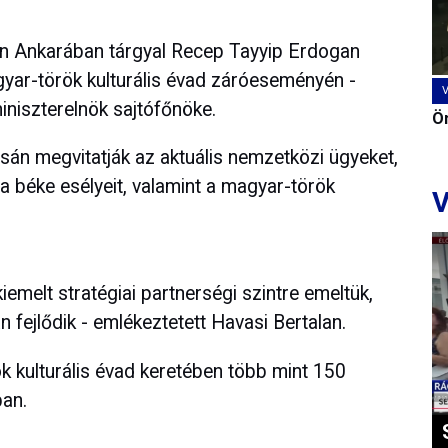
ön Ankarában tárgyal Recep Tayyip Erdogan
gyar-török kulturális évad záróeseményén -
iniszterelnök sajtófőnöke.
Ön
sán megvitatják az aktuális nemzetközi ügyeket,
, a béke esélyeit, valamint a magyar-török
V
emelt stratégiai partnerségi szintre emeltük,
fejlődik - emlékeztetett Havasi Bertalan.
k kulturális évad keretében több mint 150
an.