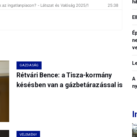
h
E
Ép
n
v
L
GAZDASÁG
Rétvári Bence: a Tisza-kormány
A
késésben van a gázbetárazással is
n
I
VÉLEMÉNY