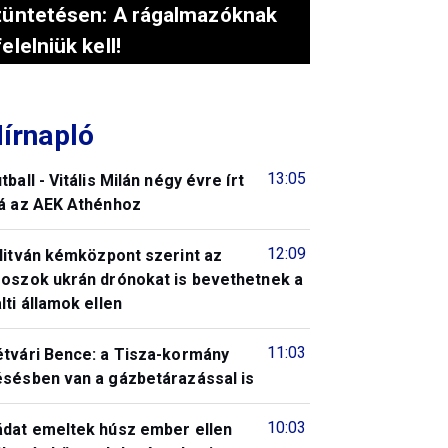
tüntetésen: A rágalmazóknak
felelniük kell!
írnapló
13:05
tball - Vitális Milán négy évre írt
lá az AEK Athénhoz
12:09
litván kémközpont szerint az
roszok ukrán drónokat is bevethetnek a
lti államok ellen
11:03
étvári Bence: a Tisza-kormány
ésésben van a gázbetárazással is
10:03
ádat emeltek húsz ember ellen