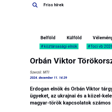
Friss hírek
Belföld
Külföld
Vélemén
köztársasági elnök
foci vb 202
Orbán Viktor Törökors
Szerző: MTI
2024. december 11. 14:29
Erdogan elnök és Orbán Viktor tárg
ügyeket, az ukrajnai és a közel-kelet
magyar-török kapcsolatok számos 