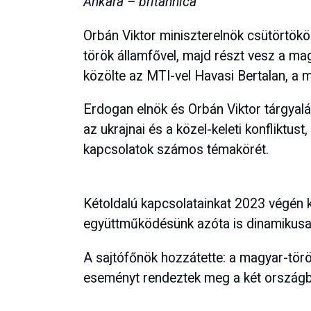
Ankara – britannica
Orbán Viktor miniszterelnök csütörtök
török államfővel, majd részt vesz a ma
közölte az MTI-vel Havasi Bertalan, a m
Erdogan elnök és Orbán Viktor tárgyalá
az ukrajnai és a közel-keleti konfliktust
kapcsolatok számos témakörét.
Kétoldalú kapcsolatainkat 2023 végén ki
együttműködésünk azóta is dinamikusan 
A sajtófőnök hozzátette: a magyar-törö
eseményt rendeztek meg a két országb