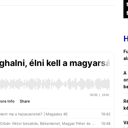
H
Fu
a
A 
o
ba
R
k
V