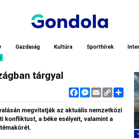
y
Gazdaság
Kultúra
Sporthírek
Inte
6
zágban tárgyal
Facebook
Messenger
Email
Copy
Megos
Link
yalásán megvitatják az aktuális nemzetközi
i konfliktust, a béke esélyeit, valamint a
témakörét.