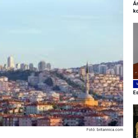
Ár
k
E
Fotó: britannica.com