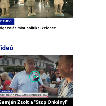
VÉLEMÉNY
igazolás mint politikai kelepce
ideó
Semjén Zsolt a "Stop Önkény!"