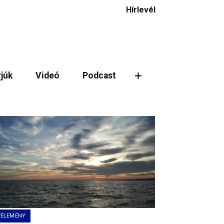
Hírlevél
rjúk
Videó
Podcast
ztás
VÉLEMÉNY