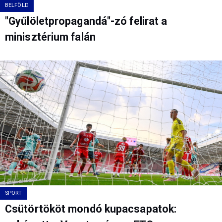
BELFÖLD
"Gyűlöletpropagandá"-zó felirat a
minisztérium falán
SPORT
Csütörtököt mondó kupacsapatok: