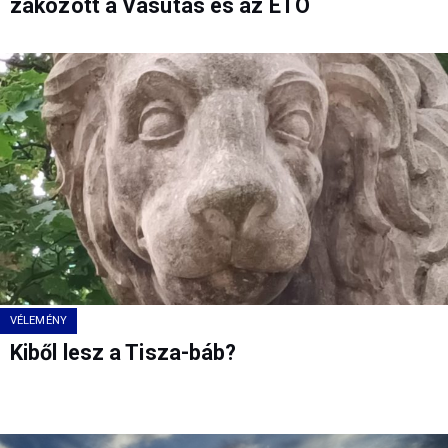
zakózott a Vasutas és az ETO
VÉLEMÉNY
Kiből lesz a Tisza-báb?