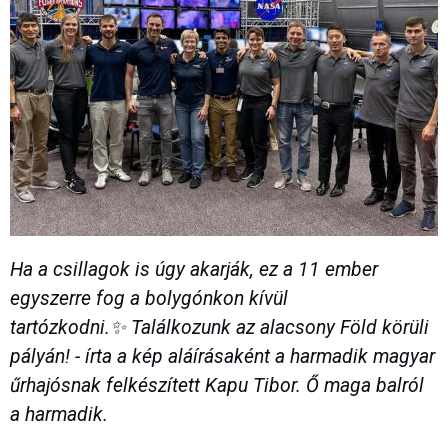
Ha a csillagok is úgy akarják, ez a 11 ember
egyszerre fog a bolygónkon kívül
tartózkodni.✨ Találkozunk az alacsony Föld körüli
pályán! - írta a kép aláírásaként a harmadik magyar
űrhajósnak felkészített Kapu Tibor. Ő maga balról
a harmadik.