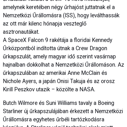
amelynek keretében négy űrhajóst juttatnak el a
Nemzetközi Űrállomásra (ISS), hogy leválthassák
az ott már kilenc hónapja veszteglő
asztronautákat.
A SpaceX Falcon 9 rakétája a floridai Kennedy
Űrközpontból indította útnak a Crew Dragon
űrkapszulát, amely magyar idő szerint vasárnap
hajnalban dokkolhat a Nemzetközi Űrállomáson. Az
űrkapszulában az amerikai Anne McClain és
Nichole Ayers, a japán Onisi Takuja és az orosz
Kirill Peszkov utazik – közölte a NASA.
Butch Wilmore és Suni Williams tavaly a Boeing
Starliner új űrkapszulájában érkezett a Nemzetközi
Űrállomásra egyhetes űrbéli tartózkodásra