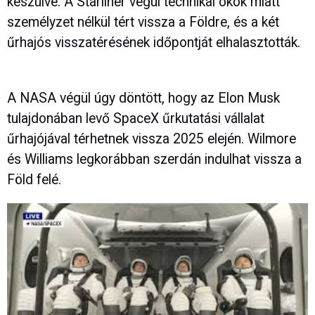
készülve. A Starliner végül technikai okok miatt
személyzet nélkül tért vissza a Földre, és a két
űrhajós visszatérésének időpontját elhalasztották.
A NASA végül úgy döntött, hogy az Elon Musk
tulajdonában levő SpaceX űrkutatási vállalat
űrhajójával térhetnek vissza 2025 elején. Wilmore
és Williams legkorábban szerdán indulhat vissza a
Föld felé.