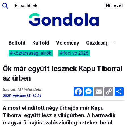
Friss hírek
Hírlevél
Belföld
Külföld
Vélemény
Gazdaság
köztársasági elnök
foci vb 2026
Ők már együtt lesznek Kapu Tiborral
az űrben
Facebook
Messenger
Email
Copy
M
Szerző: MTI/Gondola
Link
2025. március 15. 10:31
A most elindított négy űrhajós már Kapu
Tiborral együtt lesz a világűrben. A harmadik
magyar űrhajóst valószínűleg heteken belül