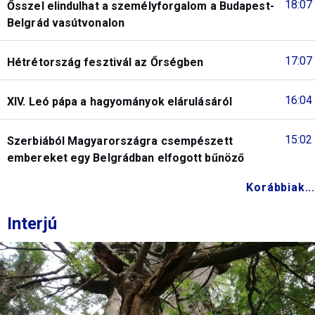
18:07
Ősszel elindulhat a személyforgalom a Budapest-
Belgrád vasútvonalon
17:07
Hétrétország fesztivál az Őrségben
16:04
XIV. Leó pápa a hagyományok elárulásáról
15:02
Szerbiából Magyarországra csempészett
embereket egy Belgrádban elfogott bűnöző
Korábbiak...
Interjú