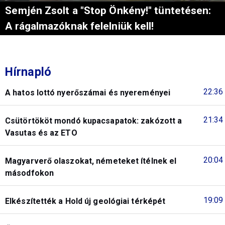
Semjén Zsolt a "Stop Önkény!" tüntetésen:
A rágalmazóknak felelniük kell!
Hírnapló
22:36
A hatos lottó nyerőszámai és nyereményei
21:34
Csütörtököt mondó kupacsapatok: zakózott a
Vasutas és az ETO
20:04
Magyarverő olaszokat, németeket ítélnek el
másodfokon
19:09
Elkészítették a Hold új geológiai térképét