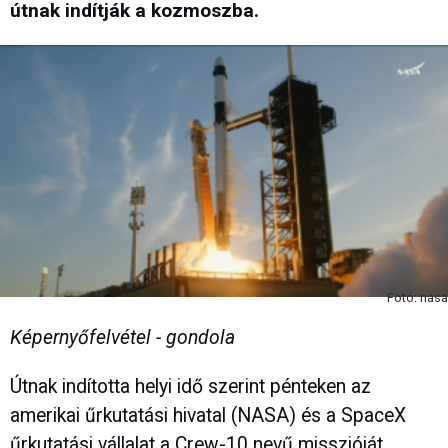
útnak indítják a kozmoszba.
Fotó: nasa
Képernyőfelvétel - gondola
Útnak indította helyi idő szerint pénteken az
amerikai űrkutatási hivatal (NASA) és a SpaceX
űrkutatási vállalat a Crew-10 nevű misszióját,