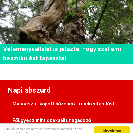
Véleményvállalat is jelezte, hogy szellemi
beszűkülést tapasztal
Napi abszurd
Másodszor kapott házelnöki rendreutasítást
Főügyész mint szexuális ragadozó
Oldalunk cookie-kat használ a hirdetések kezeléséhez és
Megértettem