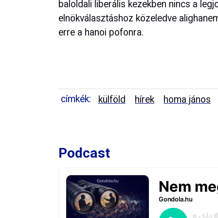
baloldali liberális kezekben nincs a le
elnökválasztáshoz közeledve alighanem
erre a hanoi pofonra.
címkék:
külföld
hírek
homa jános
Podcast