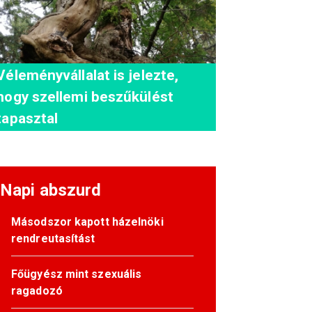
Véleményvállalat is jelezte,
hogy szellemi beszűkülést
tapasztal
Napi abszurd
Másodszor kapott házelnöki
rendreutasítást
Főügyész mint szexuális
ragadozó