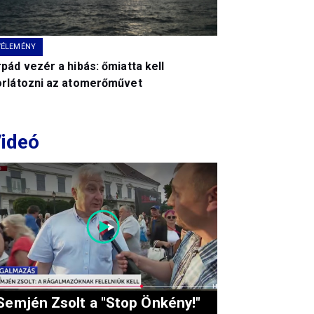
VÉLEMÉNY
pád vezér a hibás: őmiatta kell
orlátozni az atomerőművet
ideó
Semjén Zsolt a "Stop Önkény!"