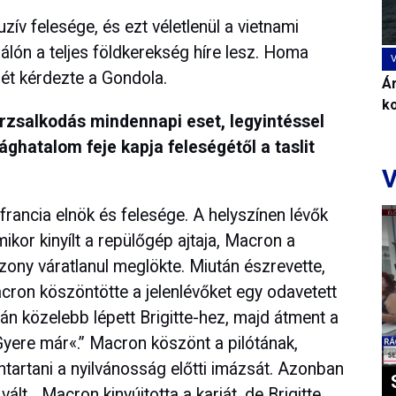
zív felesége, és ezt véletlenül a vietnami
ghálón a teljes földkerekség híre lesz. Homa
jét kérdezte a Gondola.
Ár
k
orzsalkodás mindennapi eset, legyintéssel
lághatalom feje kapja feleségétől a taslit
V
ancia elnök és felesége. A helyszínen lévők
amikor kinyílt a repülőgép ajtaja, Macron a
szony váratlanul meglökte. Miután észrevette,
ron köszöntötte a jelenlévőket egy odavetett
tán közelebb lépett Brigitte-hez, majd átment a
Gyere már«.” Macron köszönt a pilótának,
ntartani a nyilvánosság előtti imázsát. Azonban
vált. „Macron kinyújtotta a karját, de Brigitte