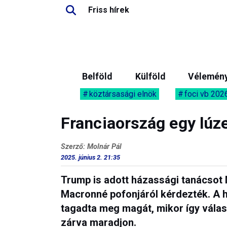
Friss hírek
Belföld
Külföld
Vélemén
köztársasági elnök
foci vb 202
Franciaország egy lúz
Szerző: Molnár Pál
2025. június 2. 21:35
Trump is adott házassági tanácsot 
Macronné pofonjáról kérdezték. A 
tagadta meg magát, mikor így válaszo
zárva maradjon.