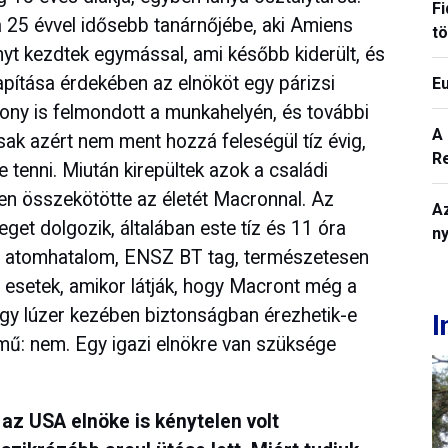
Fi
 25 évvel idősebb tanárnőjébe, aki Amiens
t
nyt kezdtek egymással, ami később kiderült, és
lapítása érdekében az elnököt egy párizsi
E
zony is felmondott a munkahelyén, és további
A
sak azért nem ment hozzá feleségül tíz évig,
R
 tenni. Miután kirepültek azok a családi
ben összekötötte az életét Macronnal. Az
A
get dolgozik, általában este tíz és 11 óra
n
ág atomhatalom, ENSZ BT tag, természetesen
n esetek, amikor látják, hogy Macront még a
 egy lúzer kezében biztonságban érezhetik-e
I
mű: nem. Egy igazi elnökre van szüksége
 az USA elnöke is kénytelen volt