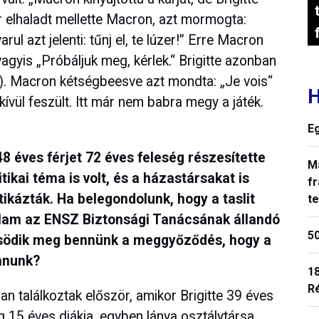
r elhaladt mellette Macron, azt mormogta:
l azt jelenti: tűnj el, te lúzer!” Erre Macron
, vagyis „Próbáljuk meg, kérlek.“ Brigitte azonban
“). Macron kétségbeesve azt mondta: „Je vois“
H
dkívül feszült. Itt már nem babra megy a játék.
E
48 éves férjet 72 éves feleség részesítette
M
ikai téma is volt, és a házastársakat is
fr
tikázták. Ha belegondolunk, hogy a taslit
t
 állam az ENSZ Biztonsági Tanácsának állandó
50
ősödik meg bennünk a meggyőződés, hogy a
lanunk?
18
R
 találkoztak először, amikor Brigitte 39 éves
 15 éves diákja, egyben lánya osztálytársa.