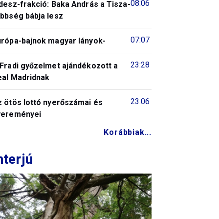
08:06
desz-frakció: Baka András a Tisza-
öbbség bábja lesz
07:07
urópa-bajnok magyar lányok-
23:28
 Fradi győzelmet ajándékozott a
eal Madridnak
23:06
z ötös lottó nyerőszámai és
yereményei
Korábbiak...
nterjú