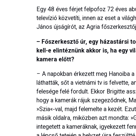
Egy 48 éves férjet felpofoz 72 éves abu
televízió közvetíti, innen az eset a vilá
János újságírót, az Agria főszerkesztő
– Főszerkesztő úr, egy házastársi t
kell-e elintéznünk akkor is, ha egy vi
kamera előtt?
– A napokban érkezett meg Hanoiba a fr
láthatták, sőt a vietnámi tv is felvette, 
felesége felé fordult. Ekkor Brigitte as
hogy a kamerák rájuk szegeződnek, Mac
»Szia«-val, majd felemelte a kezét. Ezu
másik oldalra, miközben azt mondta: »
integetett a kameráknak, igyekezett fen
a lépcső tetején a helyzet újra feszültté 