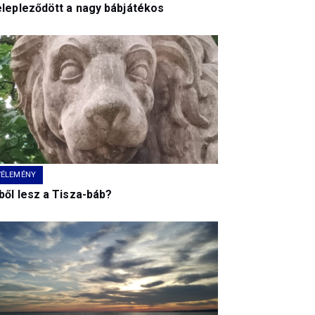
elepleződött a nagy bábjátékos
VÉLEMÉNY
ből lesz a Tisza-báb?