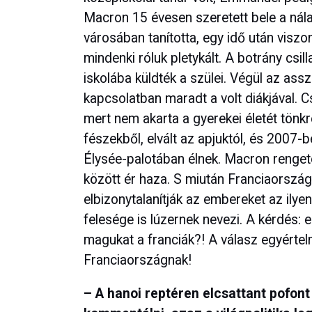
Macron 15 évesen szeretett bele a nála
városában tanította, egy idő után viszo
mindenki róluk pletykált. A botrány csil
iskolába küldték a szülei. Végül az ass
kapcsolatban maradt a volt diákjával. C
mert nem akarta a gyerekei életét tönkre
fészekből, elvált az apjuktól, és 2007-
Élysée-palotában élnek. Macron rengete
között ér haza. S miután Franciaorsz
elbizonytalanítják az embereket az ilye
felesége is lúzernek nevezi. A kérdés:
magukat a franciák?! A válasz egyértel
Franciaországnak!
– A hanoi reptéren elcsattant pofont