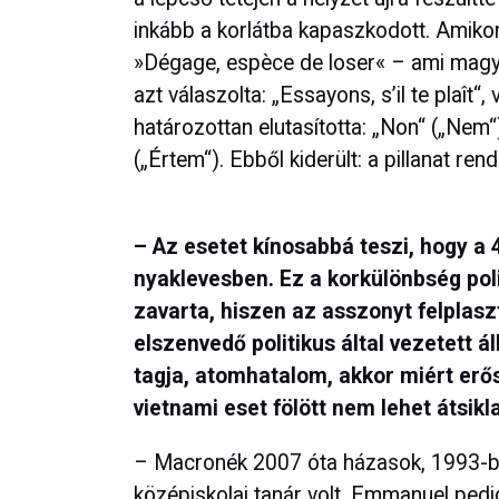
inkább a korlátba kapaszkodott. Amiko
»Dégage, espèce de loser« – ami magyaru
azt válaszolta: „Essayons, s’il te plaît“
határozottan elutasította: „Non“ („Nem
(„Értem“). Ebből kiderült: a pillanat ren
– Az esetet kínosabbá teszi, hogy a 
nyaklevesben. Ez a korkülönbség polit
zavarta, hiszen az asszonyt felplasz
elszenvedő politikus által vezetett
tagja, atomhatalom, akkor miért er
vietnami eset fölött nem lehet átsik
– Macronék 2007 óta házasok, 1993-ban
középiskolai tanár volt, Emmanuel pedig