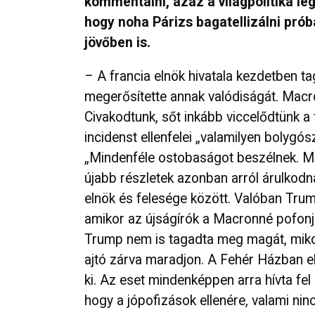
kommentálni, azaz a világpolitika leg
hogy noha Párizs bagatellizálni prób
jövőben is.
– A francia elnök hivatala kezdetben ta
megerősítette annak valódiságát. Macron
Civakodtunk, sőt inkább viccelődtünk 
incidenst ellenfelei „valamilyen bolygósz
„Mindenféle ostobaságot beszélnek. Min
újabb részletek azonban arról árulkodn
elnök és felesége között. Valóban Tru
amikor az újságírók a Macronné pofonj
Trump nem is tagadta meg magát, mikor í
ajtó zárva maradjon. A Fehér Házban e
ki. Az eset mindenképpen arra hívta fel 
hogy a jópofizások ellenére, valami nin