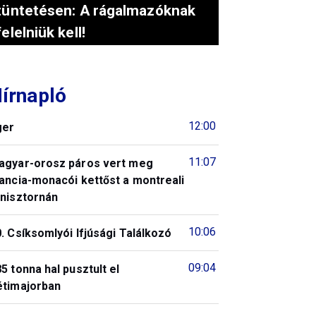
tüntetésen: A rágalmazóknak
felelniük kell!
írnapló
12:00
ger
11:07
agyar-orosz páros vert meg
ancia-monacói kettőst a montreali
enisztornán
10:06
. Csíksomlyói Ifjúsági Találkozó
09:04
5 tonna hal pusztult el
étimajorban