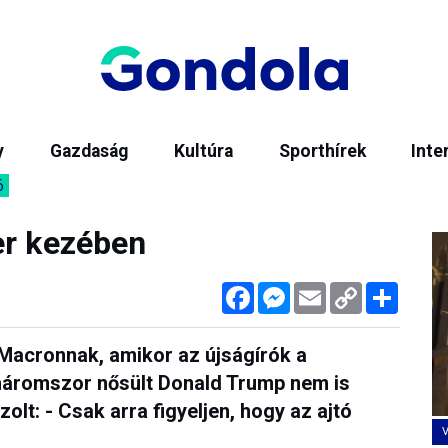
y
Gazdaság
Kultúra
Sporthírek
Inte
6
er kezében
Facebook
Messenger
Email
Copy
Megos
Link
Macronnak, amikor az újságírók a
háromszor nősült Donald Trump nem is
lt: - Csak arra figyeljen, hogy az ajtó