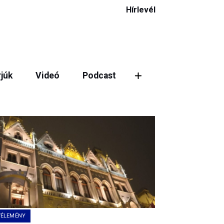
Hírlevél
rjúk
Videó
Podcast
ztás
VÉLEMÉNY