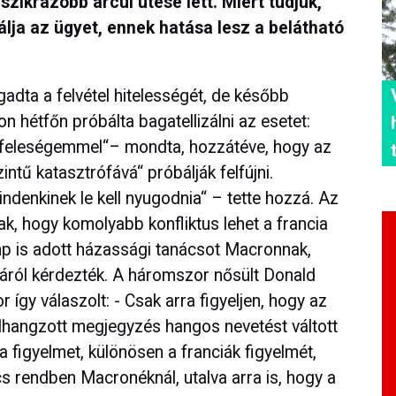
szikrázóbb arcul ütése lett. Miért tudjuk,
álja az ügyet, ennek hatása lesz a belátható
gadta a felvétel hitelességét, de később
 hétfőn próbálta bagatellizálni az esetet:
a feleségemmel“– mondta, hozzátéve, hogy az
intű katasztrófává“ próbálják felfújni.
denkinek le kell nyugodnia“ – tette hozzá. Az
ak, hogy komolyabb konfliktus lehet a francia
mp is adott házassági tanácsot Macronnak,
áról kérdezték. A háromszor nősült Donald
gy válaszolt: - Csak arra figyeljen, hogy az
lhangzott megjegyzés hangos nevetést váltott
a figyelmet, különösen a franciák figyelmét,
cs rendben Macronéknál, utalva arra is, hogy a