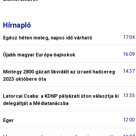
Hírnapló
17:04
Egész héten meleg, napos idő várható
16:09
Újabb magyar Európa-bajnokok
14:37
Mintegy 2800 gázait likvidált az izraeli hadsereg
2023 októbere óta
13:35
Latorcai Csaba: a KDNP pályázati úton választja ki
delegáltját a Médiatanácsba
12:00
Eger