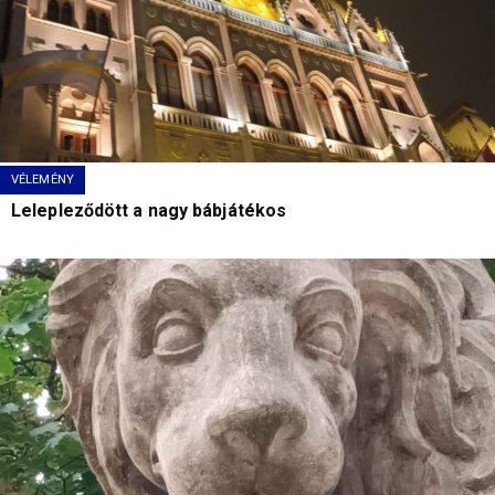
VÉLEMÉNY
Lelepleződött a nagy bábjátékos