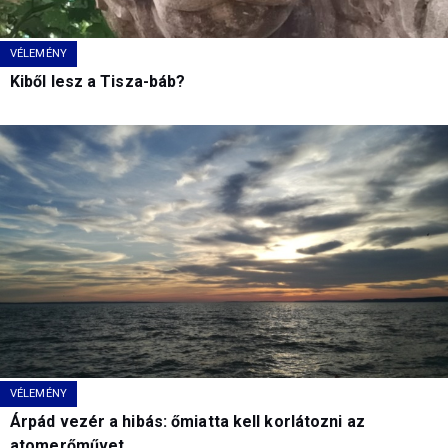
VÉLEMÉNY
Kiből lesz a Tisza-báb?
VÉLEMÉNY
Árpád vezér a hibás: őmiatta kell korlátozni az
atomerőművet