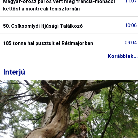
11:07
Magyar-orosz páros vert meg francia-monacói
kettőst a montreali tenisztornán
10:06
50. Csíksomlyói Ifjúsági Találkozó
09:04
185 tonna hal pusztult el Rétimajorban
Korábbiak...
Interjú