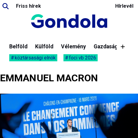
Friss hírek
Hírlevél
Belföld
Külföld
Vélemény
Gazdaság
köztársasági elnök
foci vb 2026
EMMANUEL MACRON