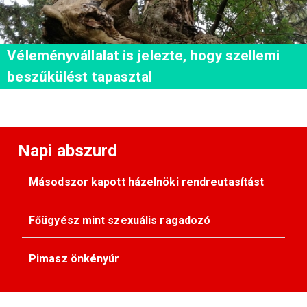
Véleményvállalat is jelezte, hogy szellemi
beszűkülést tapasztal
Napi abszurd
Másodszor kapott házelnöki rendreutasítást
Főügyész mint szexuális ragadozó
Pimasz önkényúr