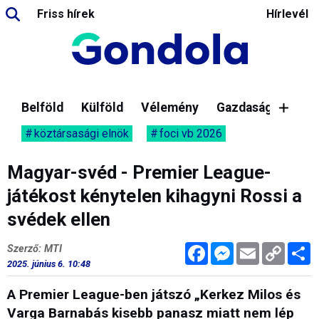
Friss hírek
Hírlevél
Belföld
Külföld
Vélemény
Gazdaság
köztársasági elnök
foci vb 2026
Magyar-svéd - Premier League-
játékost kénytelen kihagyni Rossi a
svédek ellen
Facebook
Messenger
Email
Copy
M
Szerző: MTI
Link
2025. június 6. 10:48
A Premier League-ben játszó „Kerkez Milos és
Varga Barnabás kisebb panasz miatt nem lép