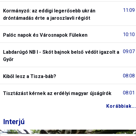
11:09
Kormányzó: az eddigi legerősebb ukrán
dróntámadás érte a jaroszlavli régiót
10:10
Palóc napok és Városnapok Füleken
09:07
Labdarúgó NB I - Skót bajnok belső védőt igazolt a
Győr
08:08
Kiből lesz a Tisza-báb?
08:01
Tisztázást kérnek az erdélyi magyar újságírók
Korábbiak...
Interjú