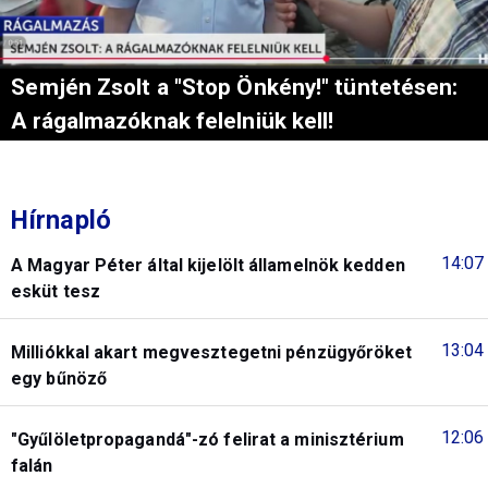
Semjén Zsolt a "Stop Önkény!" tüntetésen:
A rágalmazóknak felelniük kell!
Hírnapló
14:07
A Magyar Péter által kijelölt államelnök kedden
esküt tesz
13:04
Milliókkal akart megvesztegetni pénzügyőröket
egy bűnöző
12:06
"Gyűlöletpropagandá"-zó felirat a minisztérium
falán