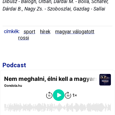
Dibusz - Balogh, Orbán, Dárdai M. - Bolla, Schäfer,
Dárdai B., Nagy Zs. - Szoboszlai, Gazdag - Sallai
címkék:
sport
hírek
magyar válogatott
rossi
Podcast