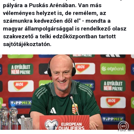
pályára a Puskás Arénában. Van más
véleményes helyzet is, de remélem, az
számunkra kedvezően dől el" - mondta a
magyar állampolgársággal is rendelkező olasz
szakvezető a telki edzőközpontban tartott
sajtótájékoztatón.
Fotó: MTI