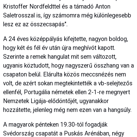
Kristoffer Nordfeldttel és a támadó Anton
Saletrosszal is, így számomra még különlegesebb
lesz ez az összecsapás".
A 24 éves középpályás kifejtette, nagyon boldog,
hogy két és fél év után újra meghívót kapott.
Szerinte a remek hangulat mit sem változott,
ugyanis köztudott, hogy nagyszerű összhang van a
csapaton belül. Elárulta közös meccsnézés nem
volt, de azért sokan megtekintették a vb-selejtezős
ellenfél, Portugália németek ellen 2-1-re megnyert
Nemzetek Ligája-elődöntőjét, ugyanakkor
hozzátette, jelenleg még nem ezen van a hangsúly.
A magyarok pénteken 19.30-tól fogadják
Svédország csapatát a Puskás Arénában, négy