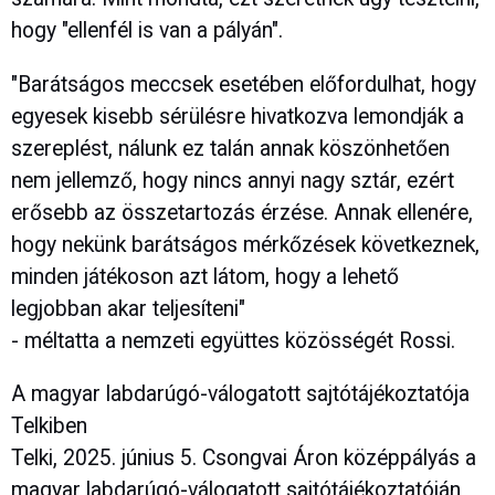
hogy "ellenfél is van a pályán".
"Barátságos meccsek esetében előfordulhat, hogy
egyesek kisebb sérülésre hivatkozva lemondják a
szereplést, nálunk ez talán annak köszönhetően
nem jellemző, hogy nincs annyi nagy sztár, ezért
erősebb az összetartozás érzése. Annak ellenére,
hogy nekünk barátságos mérkőzések következnek,
minden játékoson azt látom, hogy a lehető
legjobban akar teljesíteni"
- méltatta a nemzeti együttes közösségét Rossi.
A magyar labdarúgó-válogatott sajtótájékoztatója
Telkiben
Telki, 2025. június 5. Csongvai Áron középpályás a
magyar labdarúgó-válogatott sajtótájékoztatóján