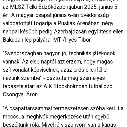
az MLSZ Telki Edzőközpontjában 2025. június 5-
én. A magyar csapat június 6-án Svédország
válogatottját fogadja a Puskás Arénában, négy
nappal később pedig Azerbajdzsán együttese ellen
Bakuban lép pályára. MTI/Illyés Tibor
"Svédországban nagyon jó, technikás játékosok
vannak. Az első naptól azt érzem, hogy magas
színvonalat képviselnek, azaz erős ellenféllel
nézünk szembe" - osztotta meg személyes
tapasztalatait az AIK Stockholmban futballozó
Csongvai Áron.
"A csapattársaimmal természetesen szóba került a
meccs, a meghívók megérkezése után egyből
beszéltünk róla. Mivel jó viszonyom van a kapus