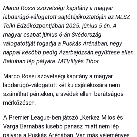
Marco Rossi szövetségi kapitány a magyar
labdarúgó-válogatott sajtótájékoztatóján az MLSZ
Telki Edzőközpontjában 2025. június 5-én. A
magyar csapat június 6-án Svédország
válogatottját fogadja a Puskás Arénában, négy
nappal később pedig Azerbajdzsán együttese ellen
Bakuban lép pályára. MTI/Illyés Tibor
Marco Rossi szövetségi kapitány a magyar
labdarúgó-válogatott két kulcsjátékosára nem
számíthat pénteken, a svédek elleni barátságos
mérkőzésen.
A Premier League-ben játszó „Kerkez Milos és
Varga Barnabás kisebb panasz miatt nem lép
pályára a Puskás Arénában. Van más véleményes