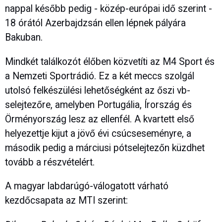
nappal később pedig - közép-európai idő szerint -
18 órától Azerbajdzsán ellen lépnek pályára
Bakuban.
Mindkét találkozót élőben közvetíti az M4 Sport és
a Nemzeti Sportrádió. Ez a két meccs szolgál
utolsó felkészülési lehetőségként az őszi vb-
selejtezőre, amelyben Portugália, Írország és
Örményország lesz az ellenfél. A kvartett első
helyezettje kijut a jövő évi csúcseseményre, a
második pedig a márciusi pótselejtezőn küzdhet
tovább a részvételért.
A magyar labdarúgó-válogatott várható
kezdőcsapata az MTI szerint: