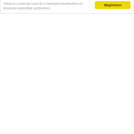
Oldalunk cookie-kat használ a hirdetések kezeléséhez és
Megértettem
látogatási statisztikák gyűjtéséhez.
Véleményvállalat is jelezte, hogy szellemi
beszűkülést tapasztal
Napi abszurd
Másodszor kapott házelnöki rendreutasítást