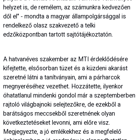
helyzet is, de remélem, az számunkra kedvezően
dől el" - mondta a magyar állampolgársággal is
rendelkező olasz szakvezető a telki
edzőközpontban tartott sajtótájékoztatón.
A hatvanéves szakember az MTI érdeklődésére
kifejtette, elsősorban tüzet és a küzdeni akarást
szeretné látni a tanítványain, ami a párharcok
megnyeréséhez vezethet. Hozzátette, ilyenkor
óhatatlanul mindenki gondol már a szeptemberben
rajtoló világbajnoki selejtezőkre, de ezekből a
barátságos meccsekből szeretnének olyan
következtetéseket levonni, ami előre visz.
Megjegyezte, a jó emlékekhez és a megfelelő