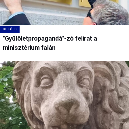
BELFÖLD
"Gyűlöletpropagandá"-zó felirat a
minisztérium falán