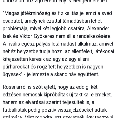
önbizalomhoz a jó eredmény is elengedhetetlen.
"Magas játékminőség és fizikalitás jellemzi a svéd
csapatot, amelynek ezúttal támadásban lehet
problémája, mivel két legjobb csatára, Alexander
Isak és Viktor Gyökeres nem áll a rendelkezésére.
A rivális egész pályás letámadást alkalmaz, amivel
nehéz helyzetbe tudja hozni az ellenfeleit, játékosai
kifejezetten keresik az egy az egy elleni
párharcokat és rögzített helyzetben is nagyon
ügyesek" - jellemezte a skandináv együttest.
Rossi arról is szót ejtett, hogy az eddigi két
edzésen nemcsak kipróbáltak új taktikai elemeket,
hanem az elvárásai szerint teljesültek is, a
futballisták pedig pozitív visszajelzéseket adtak
számára. Mint mondta, ezt szeretnék úgy tesztelni,