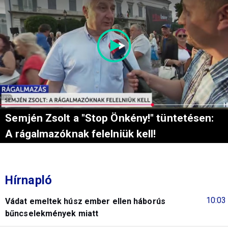
Semjén Zsolt a "Stop Önkény!" tüntetésen:
A rágalmazóknak felelniük kell!
Hírnapló
10:03
Vádat emeltek húsz ember ellen háborús
bűncselekmények miatt