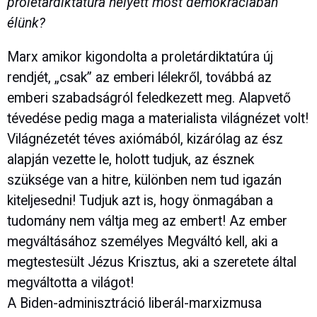
proletárdiktatúra helyett most demokráciában
élünk?
Marx amikor kigondolta a proletárdiktatúra új
rendjét, „csak” az emberi lélekről, továbbá az
emberi szabadságról feledkezett meg. Alapvető
tévedése pedig maga a materialista világnézet volt!
Világnézetét téves axiómából, kizárólag az ész
alapján vezette le, holott tudjuk, az észnek
szüksége van a hitre, különben nem tud igazán
kiteljesedni! Tudjuk azt is, hogy önmagában a
tudomány nem váltja meg az embert! Az ember
megváltásához személyes Megváltó kell, aki a
megtestesült Jézus Krisztus, aki a szeretete által
megváltotta a világot!
A Biden-adminisztráció liberál-marxizmusa