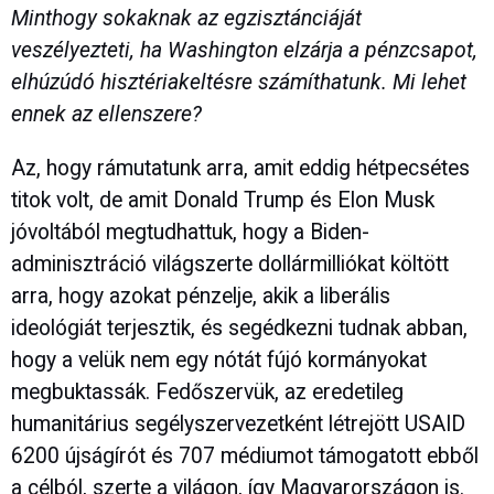
Minthogy sokaknak az egzisztánciáját
veszélyezteti, ha Washington elzárja a pénzcsapot,
elhúzúdó hisztériakeltésre számíthatunk. Mi lehet
ennek az ellenszere?
Az, hogy rámutatunk arra, amit eddig hétpecsétes
titok volt, de amit Donald Trump és Elon Musk
jóvoltából megtudhattuk, hogy a Biden-
adminisztráció világszerte dollármilliókat költött
arra, hogy azokat pénzelje, akik a liberális
ideológiát terjesztik, és segédkezni tudnak abban,
hogy a velük nem egy nótát fújó kormányokat
megbuktassák. Fedőszervük, az eredetileg
humanitárius segélyszervezetként létrejött USAID
6200 újságírót és 707 médiumot támogatott ebből
a célból, szerte a világon, így Magyarországon is.