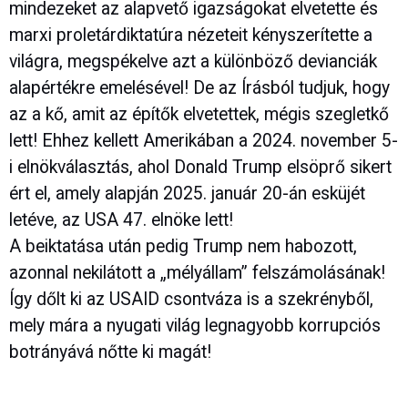
mindezeket az alapvető igazságokat elvetette és
marxi proletárdiktatúra nézeteit kényszerítette a
világra, megspékelve azt a különböző devianciák
alapértékre emelésével! De az Írásból tudjuk, hogy
az a kő, amit az építők elvetettek, mégis szegletkő
lett! Ehhez kellett Amerikában a 2024. november 5-
i elnökválasztás, ahol Donald Trump elsöprő sikert
ért el, amely alapján 2025. január 20-án esküjét
letéve, az USA 47. elnöke lett!
A beiktatása után pedig Trump nem habozott,
azonnal nekilátott a „mélyállam” felszámolásának!
Így dőlt ki az USAID csontváza is a szekrényből,
mely mára a nyugati világ legnagyobb korrupciós
botrányává nőtte ki magát!