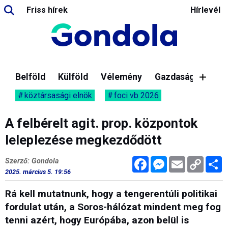
Friss hírek
Hírlevél
Belföld
Külföld
Vélemény
Gazdaság
köztársasági elnök
foci vb 2026
A felbérelt agit. prop. központok
leleplezése megkezdődött
Facebook
Messenger
Email
Copy
M
Szerző: Gondola
Link
2025. március 5. 19:56
Rá kell mutatnunk, hogy a tengerentúli politikai
fordulat után, a Soros-hálózat mindent meg fog
tenni azért, hogy Európába, azon belül is