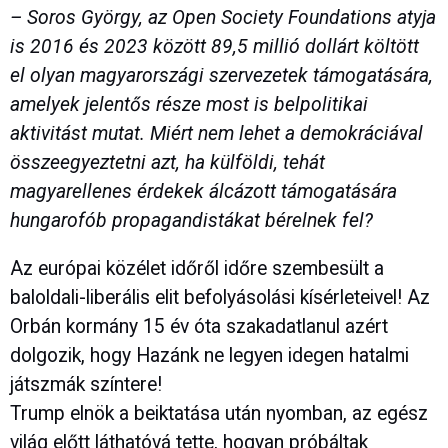
– Soros György, az Open Society Foundations atyja
is 2016 és 2023 között 89,5 millió dollárt költött
el olyan magyarországi szervezetek támogatására,
amelyek jelentős része most is belpolitikai
aktivitást mutat. Miért nem lehet a demokráciával
összeegyeztetni azt, ha külföldi, tehát
magyarellenes érdekek álcázott támogatására
hungarofób propagandistákat bérelnek fel?
Az európai közélet időről időre szembesült a
baloldali-liberális elit befolyásolási kísérleteivel! Az
Orbán kormány 15 év óta szakadatlanul azért
dolgozik, hogy Hazánk ne legyen idegen hatalmi
játszmák színtere!
Trump elnök a beiktatása után nyomban, az egész
világ előtt láthatóvá tette, hogyan próbáltak