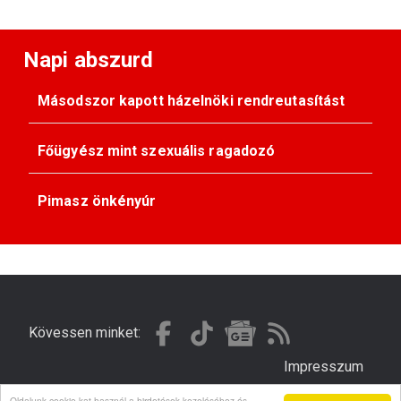
Napi abszurd
Másodszor kapott házelnöki rendreutasítást
Főügyész mint szexuális ragadozó
Pimasz önkényúr
Kövessen minket:
Impresszum
Oldalunk cookie-kat használ a hirdetések kezeléséhez és