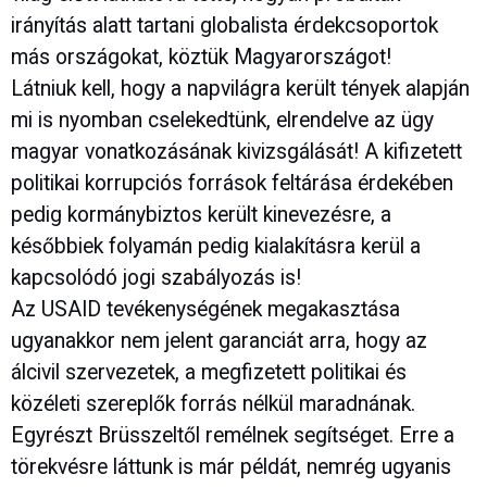
irányítás alatt tartani globalista érdekcsoportok
más országokat, köztük Magyarországot!
Látniuk kell, hogy a napvilágra került tények alapján
mi is nyomban cselekedtünk, elrendelve az ügy
magyar vonatkozásának kivizsgálását! A kifizetett
politikai korrupciós források feltárása érdekében
pedig kormánybiztos került kinevezésre, a
későbbiek folyamán pedig kialakításra kerül a
kapcsolódó jogi szabályozás is!
Az USAID tevékenységének megakasztása
ugyanakkor nem jelent garanciát arra, hogy az
álcivil szervezetek, a megfizetett politikai és
közéleti szereplők forrás nélkül maradnának.
Egyrészt Brüsszeltől remélnek segítséget. Erre a
törekvésre láttunk is már példát, nemrég ugyanis