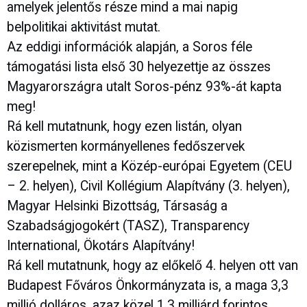
amelyek jelentős része mind a mai napig
belpolitikai aktivitást mutat.
Az eddigi információk alapján, a Soros féle
támogatási lista első 30 helyezettje az összes
Magyarországra utalt Soros-pénz 93%-át kapta
meg!
Rá kell mutatnunk, hogy ezen listán, olyan
közismerten kormányellenes fedőszervek
szerepelnek, mint a Közép-európai Egyetem (CEU
– 2. helyen), Civil Kollégium Alapítvány (3. helyen),
Magyar Helsinki Bizottság, Társaság a
Szabadságjogokért (TASZ), Transparency
International, Ökotárs Alapítvány!
Rá kell mutatnunk, hogy az előkelő 4. helyen ott van
Budapest Főváros Önkormányzata is, a maga 3,3
millió dolláros, azaz közel 1,3 milliárd forintos