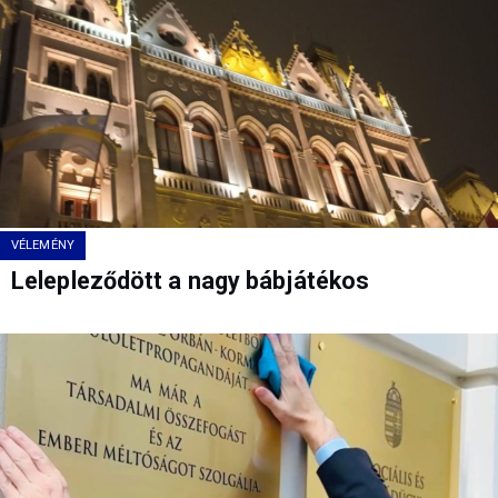
VÉLEMÉNY
Lelepleződött a nagy bábjátékos