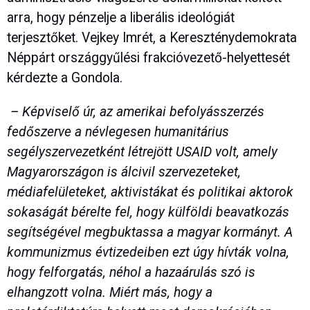
arra, hogy pénzelje a liberális ideológiát
terjesztőket. Vejkey Imrét, a Kereszténydemokrata
Néppárt országgyűlési frakcióvezető-helyettesét
kérdezte a Gondola.
– Képviselő úr, az amerikai befolyásszerzés
fedőszerve a névlegesen humanitárius
segélyszervezetként létrejött USAID volt, amely
Magyarországon is álcivil szervezeteket,
médiafelületeket, aktivistákat és politikai aktorok
sokaságát bérelte fel, hogy külföldi beavatkozás
segítségével megbuktassa a magyar kormányt. A
kommunizmus évtizedeiben ezt úgy hívták volna,
hogy felforgatás, néhol a hazaárulás szó is
elhangzott volna. Miért más, hogy a