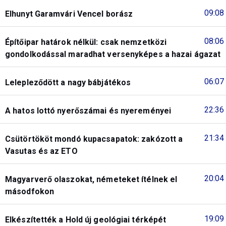
09:08
Elhunyt Garamvári Vencel borász
08:06
Építőipar határok nélkül: csak nemzetközi
gondolkodással maradhat versenyképes a hazai ágazat
06:07
Lelepleződött a nagy bábjátékos
22:36
A hatos lottó nyerőszámai és nyereményei
21:34
Csütörtököt mondó kupacsapatok: zakózott a
Vasutas és az ETO
20:04
Magyarverő olaszokat, németeket ítélnek el
másodfokon
19:09
Elkészítették a Hold új geológiai térképét