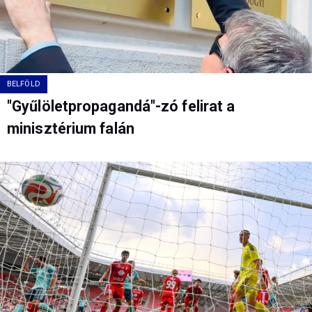
BELFÖLD
"Gyűlöletpropagandá"-zó felirat a
minisztérium falán