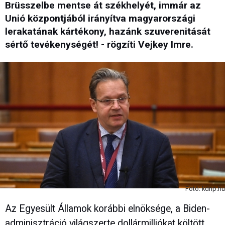
Brüsszelbe mentse át székhelyét, immár az
Unió központjából irányítva magyarországi
lerakatának kártékony, hazánk szuverenitását
sértő tevékenységét! - rögzíti Vejkey Imre.
Fotó: kdnp.hu
Az Egyesült Államok korábbi elnöksége, a Biden-
adminisztráció világszerte dollármilliókat költött