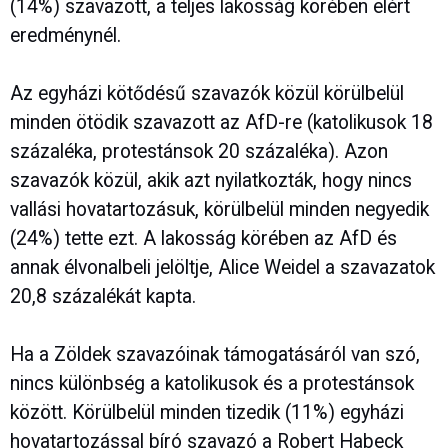
(14%) szavazott, a teljes lakosság körében elért
eredménynél.
Az egyházi kötődésű szavazók közül körülbelül
minden ötödik szavazott az AfD-re (katolikusok 18
százaléka, protestánsok 20 százaléka). Azon
szavazók közül, akik azt nyilatkozták, hogy nincs
vallási hovatartozásuk, körülbelül minden negyedik
(24%) tette ezt. A lakosság körében az AfD és
annak élvonalbeli jelöltje, Alice Weidel a szavazatok
20,8 százalékát kapta.
Ha a Zöldek szavazóinak támogatásáról van szó,
nincs különbség a katolikusok és a protestánsok
között. Körülbelül minden tizedik (11%) egyházi
hovatartozással bíró szavazó a Robert Habeck