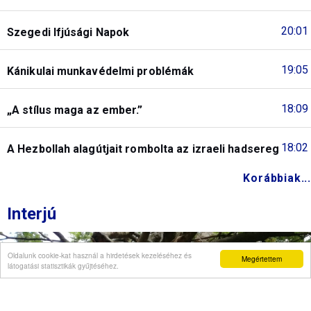
20:01
Szegedi Ifjúsági Napok
19:05
Kánikulai munkavédelmi problémák
18:09
„A stílus maga az ember.”
18:02
A Hezbollah alagútjait rombolta az izraeli hadsereg
Korábbiak...
Interjú
Oldalunk cookie-kat használ a hirdetések kezeléséhez és
Megértettem
látogatási statisztikák gyűjtéséhez.