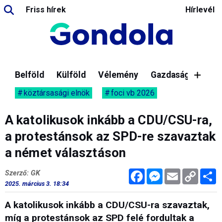
Friss hírek
Hírlevél
Belföld
Külföld
Vélemény
Gazdaság
köztársasági elnök
foci vb 2026
A katolikusok inkább a CDU/CSU-ra,
a protestánsok az SPD-re szavaztak
a német választáson
Facebook
Messenger
Email
Copy
M
Szerző: GK
Link
2025. március 3. 18:34
A katolikusok inkább a CDU/CSU-ra szavaztak,
míg a protestánsok az SPD felé fordultak a