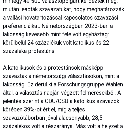
mintegy 49 500 választópolgárt kérdeztek meg,
miután leadták szavazatukat, hogy meghatározzák
a vallási hovatartozással kapcsolatos szavazási
preferenciáikat. Németországban 2023-ban a
lakosság kevesebb mint fele volt egyháztag:
körülbelül 24 százalékuk volt katolikus és 22
százaléka protestáns.
A katolikusok és a protestánsok másképp
szavaztak a németországi választásokon, mint a
lakosság. Ez derül ki a Forschungsgruppe Wahlen
által, a választás napján végzett felmérésekből. A
jelentés szerint a CDU/CSU a katolikus szavazók
körében 39%-ot ért el, míg a teljes
szavazótáborban jóval alacsonyabb, 28,5
százalékos volt a részaránya. Más volt a helyzet a