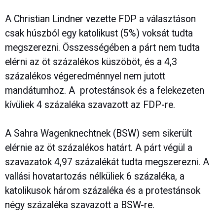
A Christian Lindner vezette FDP a választáson
csak húszból egy katolikust (5%) voksát tudta
megszerezni. Összességében a párt nem tudta
elérni az öt százalékos küszöböt, és a 4,3
százalékos végeredménnyel nem jutott
mandátumhoz. A protestánsok és a felekezeten
kívüliek 4 százaléka szavazott az FDP-re.
A Sahra Wagenknechtnek (BSW) sem sikerült
elérnie az öt százalékos határt. A párt végül a
szavazatok 4,97 százalékát tudta megszerezni. A
vallási hovatartozás nélküliek 6 százaléka, a
katolikusok három százaléka és a protestánsok
négy százaléka szavazott a BSW-re.