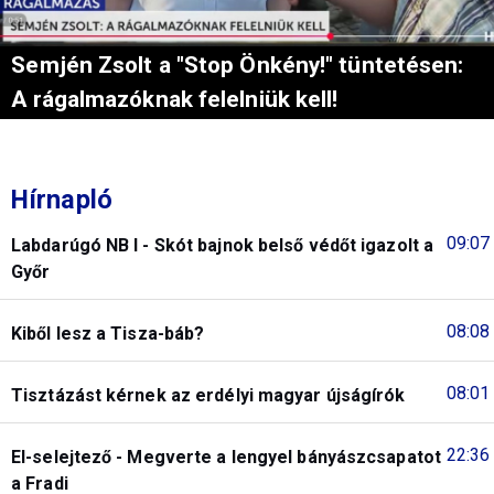
Semjén Zsolt a "Stop Önkény!" tüntetésen:
A rágalmazóknak felelniük kell!
Hírnapló
09:07
Labdarúgó NB I - Skót bajnok belső védőt igazolt a
Győr
08:08
Kiből lesz a Tisza-báb?
08:01
Tisztázást kérnek az erdélyi magyar újságírók
22:36
El-selejtező - Megverte a lengyel bányászcsapatot
a Fradi