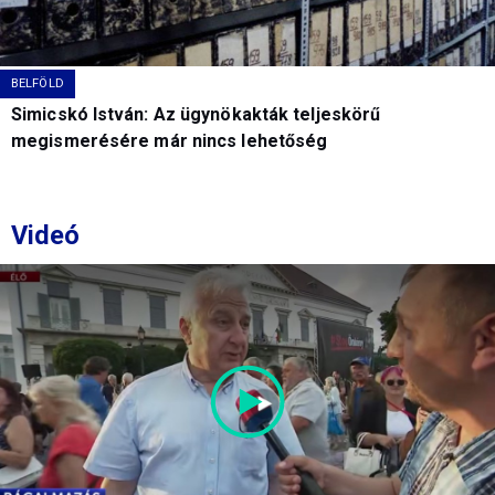
BELFÖLD
Simicskó István: Az ügynökakták teljeskörű
megismerésére már nincs lehetőség
Videó