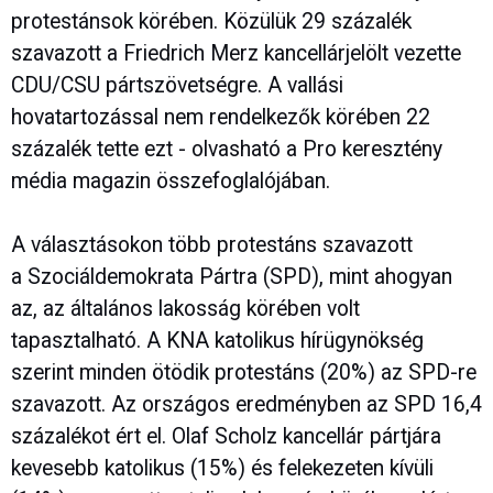
protestánsok körében. Közülük 29 százalék
szavazott a Friedrich Merz kancellárjelölt vezette
CDU/CSU pártszövetségre. A vallási
hovatartozással nem rendelkezők körében 22
százalék tette ezt - olvasható a Pro keresztény
média magazin összefoglalójában.
A választásokon több protestáns szavazott
a Szociáldemokrata Pártra (SPD), mint ahogyan
az, az általános lakosság körében volt
tapasztalható. A KNA katolikus hírügynökség
szerint minden ötödik protestáns (20%) az SPD-re
szavazott. Az országos eredményben az SPD 16,4
százalékot ért el. Olaf Scholz kancellár pártjára
kevesebb katolikus (15%) és felekezeten kívüli