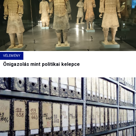
VÉLEMÉNY
Önigazolás mint politikai kelepce