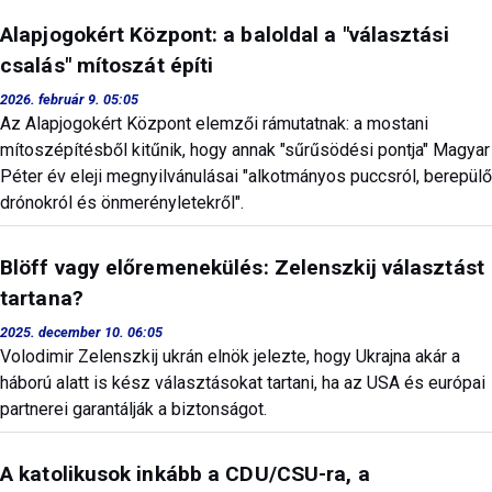
Alapjogokért Központ: a baloldal a "választási
csalás" mítoszát építi
2026. február 9. 05:05
Az Alapjogokért Központ elemzői rámutatnak: a mostani
mítoszépítésből kitűnik, hogy annak "sűrűsödési pontja" Magyar
Péter év eleji megnyilvánulásai "alkotmányos puccsról, berepülő
drónokról és önmerényletekről".
Blöff vagy előremenekülés: Zelenszkij választást
tartana?
2025. december 10. 06:05
Volodimir Zelenszkij ukrán elnök jelezte, hogy Ukrajna akár a
háború alatt is kész választásokat tartani, ha az USA és európai
partnerei garantálják a biztonságot.
A katolikusok inkább a CDU/CSU-ra, a