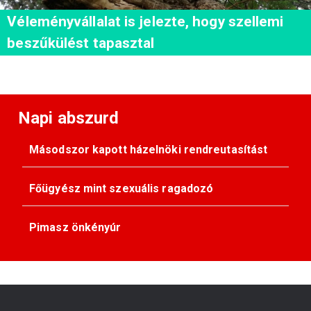
Véleményvállalat is jelezte, hogy szellemi
beszűkülést tapasztal
Napi abszurd
Másodszor kapott házelnöki rendreutasítást
Főügyész mint szexuális ragadozó
Pimasz önkényúr