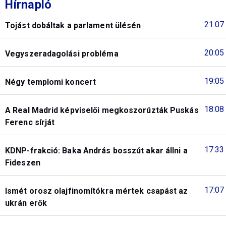
Hírnapló
21:07
Tojást dobáltak a parlament ülésén
20:05
Vegyszeradagolási probléma
19:05
Négy templomi koncert
18:08
A Real Madrid képviselői megkoszorúzták Puskás
Ferenc sírját
17:33
KDNP-frakció: Baka András bosszút akar állni a
Fideszen
17:07
Ismét orosz olajfinomítókra mértek csapást az
ukrán erők