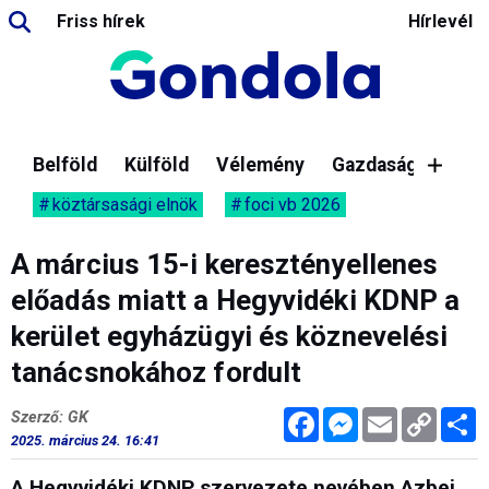
Friss hírek
Hírlevél
Belföld
Külföld
Vélemény
Gazdaság
köztársasági elnök
foci vb 2026
A március 15-i keresztényellenes
előadás miatt a Hegyvidéki KDNP a
kerület egyházügyi és köznevelési
tanácsnokához fordult
Facebook
Messenger
Email
Copy
M
Szerző: GK
Link
2025. március 24. 16:41
A Hegyvidéki KDNP szervezete nevében Azbej