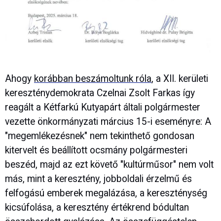
Ahogy
korábban beszámoltunk róla
, a XII. kerületi
kereszténydemokrata Czelnai Zsolt Farkas így
reagált a Kétfarkú Kutyapárt általi polgármester
vezette önkormányzati március 15-i eseményre: A
"megemlékezésnek" nem tekinthető gondosan
kitervelt és beállított ocsmány polgármesteri
beszéd, majd az ezt követő "kultúrműsor" nem volt
más, mint a keresztény, jobboldali érzelmű és
felfogású emberek megalázása, a kereszténység
kicsúfolása, a keresztény értékrend bódultan