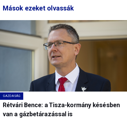
Mások ezeket olvassák
GAZDASÁG
Rétvári Bence: a Tisza-kormány késésben
van a gázbetárazással is