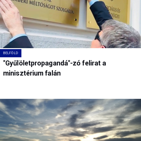
BELFÖLD
"Gyűlöletpropagandá"-zó felirat a
minisztérium falán