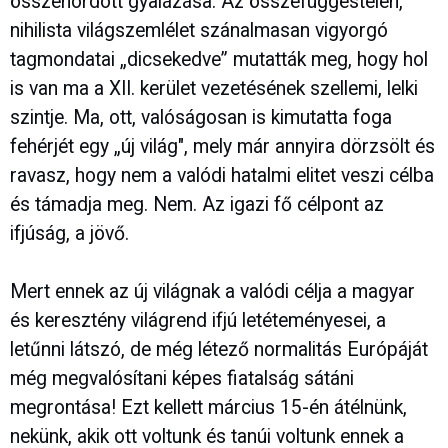
összehordott gyalázása. Az összefüggéstelen,
nihilista világszemlélet szánalmasan vigyorgó
tagmondatai „dicsekedve” mutatták meg, hogy hol
is van ma a XII. kerület vezetésének szellemi, lelki
szintje. Ma, ott, valóságosan is kimutatta foga
fehérjét egy „új világ", mely már annyira dörzsölt és
ravasz, hogy nem a valódi hatalmi elitet veszi célba
és támadja meg. Nem. Az igazi fő célpont az
ifjúság, a jövő.
Mert ennek az új világnak a valódi célja a magyar
és keresztény világrend ifjú letéteményesei, a
letűnni látszó, de még létező normalitás Európáját
még megvalósítani képes fiatalság sátáni
megrontása! Ezt kellett március 15-én átélnünk,
nekünk, akik ott voltunk és tanúi voltunk ennek a