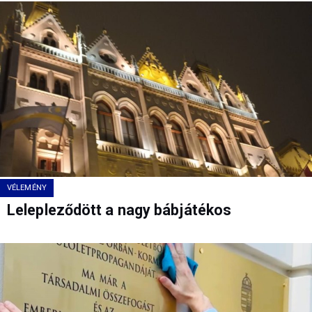
VÉLEMÉNY
Lelepleződött a nagy bábjátékos