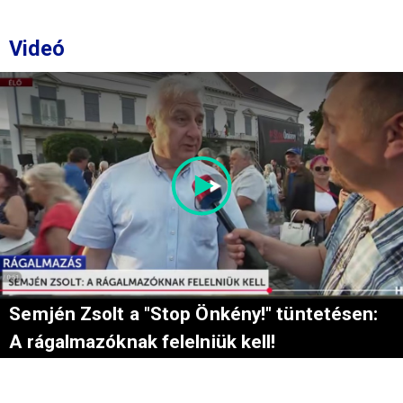
Videó
Semjén Zsolt a "Stop Önkény!" tüntetésen:
A rágalmazóknak felelniük kell!