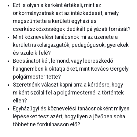
Ezt is olyan sikerként értékeli, mint az
önkormányzatnak azt az intézkedését, amely
megszüntette a kerületi egyházi és
cserkészközösségek dedikált pályázati forrását?
Mint köznevelési tanácsnok mi az üzenete a
kerületi iskolaigazgatók, pedagógusok, gyerekek
és szüleik felé?
Bocsánatot kér, lemond, vagy leereszkedő
hangnemben kioktatja őket, mint Kovács Gergely
polgármester tette?
Szeretnénk választ kapni arra a kérdésre, hogy
miként szólal fel a polgármesternél a történtek
ellen?
Egyházügyi és köznevelési tanácsnokként milyen
lépéseket tesz azért, hogy ilyen a jövőben soha
többet ne fordulhasson elő?