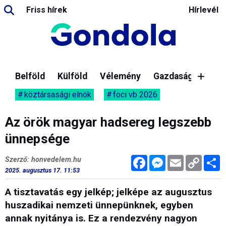
Friss hírek
Hírlevél
Belföld
Külföld
Vélemény
Gazdaság
köztársasági elnök
foci vb 2026
Az örök magyar hadsereg legszebb
ünnepsége
Facebook
Messenger
Email
Copy
M
Szerző: honvedelem.hu
Link
2025. augusztus 17. 11:53
A tisztavatás egy jelkép; jelképe az augusztus
huszadikai nemzeti ünnepünknek, egyben
annak nyitánya is. Ez a rendezvény nagyon