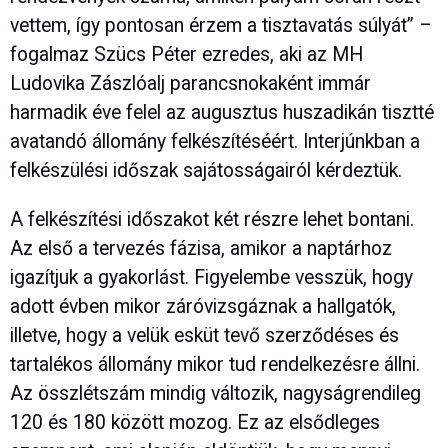
vettem, így pontosan érzem a tisztavatás súlyát” –
fogalmaz Szücs Péter ezredes, aki az MH
Ludovika Zászlóalj parancsnokaként immár
harmadik éve felel az augusztus huszadikán tisztté
avatandó állomány felkészítéséért. Interjúnkban a
felkészülési időszak sajátosságairól kérdeztük.
A felkészítési időszakot két részre lehet bontani.
Az első a tervezés fázisa, amikor a naptárhoz
igazítjuk a gyakorlást. Figyelembe vesszük, hogy
adott évben mikor záróvizsgáznak a hallgatók,
illetve, hogy a velük esküt tevő szerződéses és
tartalékos állomány mikor tud rendelkezésre állni.
Az összlétszám mindig változik, nagyságrendileg
120 és 180 között mozog. Ez az elsődleges