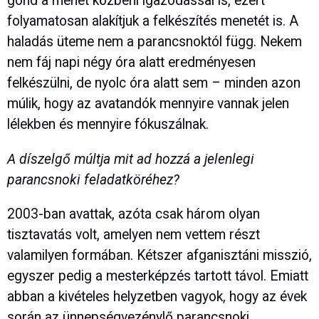
gond a menet közbeni igazodással is, ezért
folyamatosan alakítjuk a felkészítés menetét is. A
haladás üteme nem a parancsnoktól függ. Nekem
nem fáj napi négy óra alatt eredményesen
felkészülni, de nyolc óra alatt sem – minden azon
múlik, hogy az avatandók mennyire vannak jelen
lélekben és mennyire fókuszálnak.
A díszelgő múltja mit ad hozzá a jelenlegi
parancsnoki feladatköréhez?
2003-ban avattak, azóta csak három olyan
tisztavatás volt, amelyen nem vettem részt
valamilyen formában. Kétszer afganisztáni misszió,
egyszer pedig a mesterképzés tartott távol. Emiatt
abban a kivételes helyzetben vagyok, hogy az évek
során az ünnepségvezénylő parancsnoki