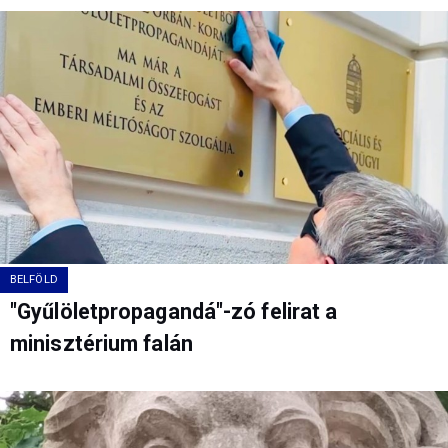
BELFÖLD
"Gyűlöletpropagandá"-zó felirat a
minisztérium falán