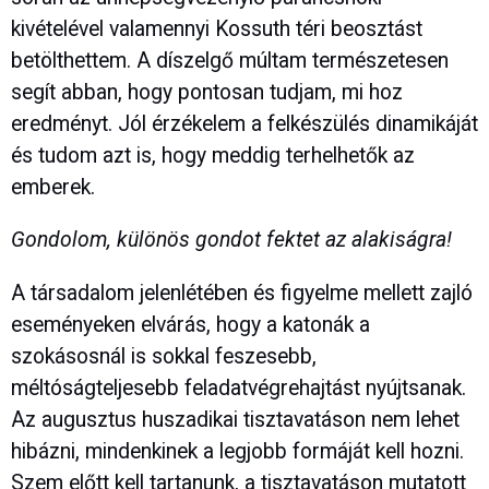
kivételével valamennyi Kossuth téri beosztást
betölthettem. A díszelgő múltam természetesen
segít abban, hogy pontosan tudjam, mi hoz
eredményt. Jól érzékelem a felkészülés dinamikáját
és tudom azt is, hogy meddig terhelhetők az
emberek.
Gondolom, különös gondot fektet az alakiságra!
A társadalom jelenlétében és figyelme mellett zajló
eseményeken elvárás, hogy a katonák a
szokásosnál is sokkal feszesebb,
méltóságteljesebb feladatvégrehajtást nyújtsanak.
Az augusztus huszadikai tisztavatáson nem lehet
hibázni, mindenkinek a legjobb formáját kell hozni.
Szem előtt kell tartanunk, a tisztavatáson mutatott