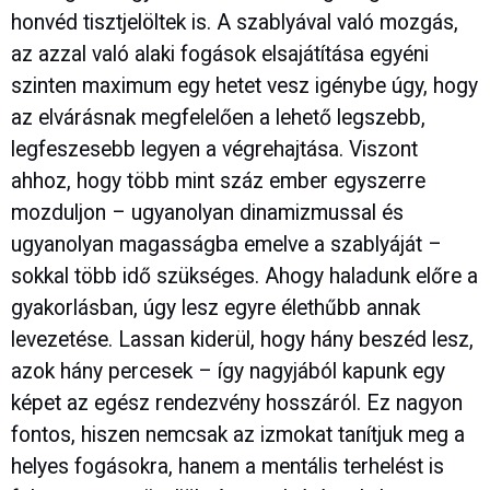
honvéd tisztjelöltek is. A szablyával való mozgás,
az azzal való alaki fogások elsajátítása egyéni
szinten maximum egy hetet vesz igénybe úgy, hogy
az elvárásnak megfelelően a lehető legszebb,
legfeszesebb legyen a végrehajtása. Viszont
ahhoz, hogy több mint száz ember egyszerre
mozduljon – ugyanolyan dinamizmussal és
ugyanolyan magasságba emelve a szablyáját –
sokkal több idő szükséges. Ahogy haladunk előre a
gyakorlásban, úgy lesz egyre élethűbb annak
levezetése. Lassan kiderül, hogy hány beszéd lesz,
azok hány percesek – így nagyjából kapunk egy
képet az egész rendezvény hosszáról. Ez nagyon
fontos, hiszen nemcsak az izmokat tanítjuk meg a
helyes fogásokra, hanem a mentális terhelést is