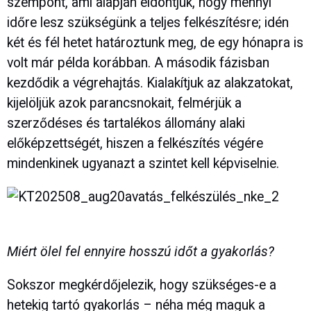
szempont, ami alapján eldöntjük, hogy mennyi
időre lesz szükségünk a teljes felkészítésre; idén
két és fél hetet határoztunk meg, de egy hónapra is
volt már példa korábban. A második fázisban
kezdődik a végrehajtás. Kialakítjuk az alakzatokat,
kijelöljük azok parancsnokait, felmérjük a
szerződéses és tartalékos állomány alaki
előképzettségét, hiszen a felkészítés végére
mindenkinek ugyanazt a szintet kell képviselnie.
Miért ölel fel ennyire hosszú időt a gyakorlás?
Sokszor megkérdőjelezik, hogy szükséges-e a
hetekig tartó gyakorlás – néha még maguk a