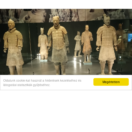
Oldalunk cookie-kat használ a hirdetések kezeléséhez és
Megértettem
látogatási statisztikák gyűjtéséhez.
VÉLEMÉNY
Önigazolás mint politikai kelepce
Videó