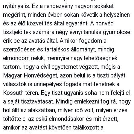
nyitánya is. Ez a rendezvény nagyon sokakat
megérint, minden évben sokan követik a helyszínen
és az élő közvetítés által egyaránt. A honvéd
tisztjelöltek számára négy évnyi tanulás gyümölcse
érik be az avatás által. Amikor fogadom a
szerződéses és tartalékos állományt, mindig
elmondom nekik, mennyire nagy lehetőségnek
tartom, hogy a civil egyetemet végzett, mégis a
Magyar Honvédséget, azon belül is a tiszti pályát
választók is ünnepélyes fogadalmat tehetnek a
Kossuth téren. Egy tiszt ugyanis soha nem felejti el
a saját tisztavatását. Mindig emlékezni fog rá, hogy
hol állt az alakzatban, milyen idő volt, milyen érzés
töltötte el az eskü elmondásakor és mit érzett,
amikor az avatást követően találkozott a