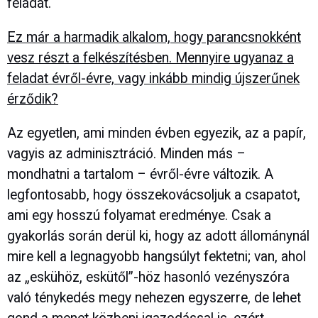
feladat.
Ez már a harmadik alkalom, hogy parancsnokként
vesz részt a felkészítésben. Mennyire ugyanaz a
feladat évről-évre, vagy inkább mindig újszerűnek
érződik?
Az egyetlen, ami minden évben egyezik, az a papír,
vagyis az adminisztráció. Minden más –
mondhatni a tartalom – évről-évre változik. A
legfontosabb, hogy összekovácsoljuk a csapatot,
ami egy hosszú folyamat eredménye. Csak a
gyakorlás során derül ki, hogy az adott állománynál
mire kell a legnagyobb hangsúlyt fektetni; van, ahol
az „eskühöz, eskütől”-höz hasonló vezényszóra
való ténykedés megy nehezen egyszerre, de lehet