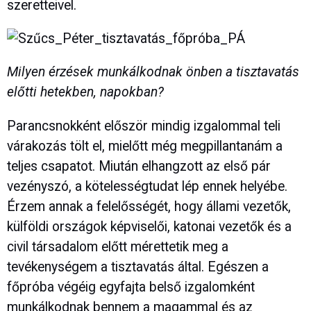
szeretteivel.
Milyen érzések munkálkodnak önben a tisztavatás
előtti hetekben, napokban?
Parancsnokként először mindig izgalommal teli
várakozás tölt el, mielőtt még megpillantanám a
teljes csapatot. Miután elhangzott az első pár
vezényszó, a kötelességtudat lép ennek helyébe.
Érzem annak a felelősségét, hogy állami vezetők,
külföldi országok képviselői, katonai vezetők és a
civil társadalom előtt mérettetik meg a
tevékenységem a tisztavatás által. Egészen a
főpróba végéig egyfajta belső izgalomként
munkálkodnak bennem a magammal és az