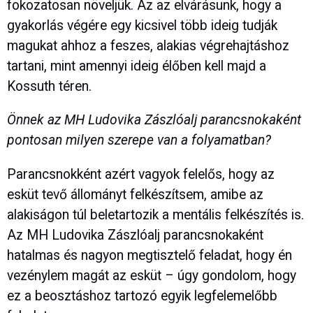
fokozatosan növeljük. Az az elvárásunk, hogy a
gyakorlás végére egy kicsivel több ideig tudják
magukat ahhoz a feszes, alakias végrehajtáshoz
tartani, mint amennyi ideig élőben kell majd a
Kossuth téren.
Önnek az MH Ludovika Zászlóalj parancsnokaként
pontosan milyen szerepe van a folyamatban?
Parancsnokként azért vagyok felelős, hogy az
esküt tevő állományt felkészítsem, amibe az
alakiságon túl beletartozik a mentális felkészítés is.
Az MH Ludovika Zászlóalj parancsnokaként
hatalmas és nagyon megtisztelő feladat, hogy én
vezénylem magát az esküt – úgy gondolom, hogy
ez a beosztáshoz tartozó egyik legfelemelőbb