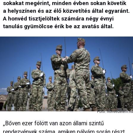
sokakat megérint, minden évben sokan követik
a helyszínen és az élő közvetítés által egyaránt.
A honvéd tisztjelöltek számára négy évnyi
tanulás gyümölcse érik be az avatás által.
Fotó: honvedelem.hu
„Bőven ezer fölött van azon állami szintű
rendezvények száma, amiken pályám során részt