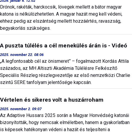
2026. január 4. 12:02
Drónok, rakéták, harckocsik, lövegek mellett a bátor magyar
katona is nélkülözhetetlen. A magyar hazát meg kell védeni,
ehhez pedig az elszántség mellett hozzáértés, ravaszság,
begyakorlás szükséges.
A puszta túlélés a cél menekülés árán is - Videó
2025. november 22. 08:06
„A legfontosabb cél az önismeret” – fogalmazott Kordás Attila
százados, az MH Altiszti Akadémia Túlélésre Felkészítő
Speciális Részleg részlegvezetője az első nemzetközi Charlie
szintű SERE tanfolyam jelentősége kapcsán.
Vértelen és sikeres volt a huszárroham
2025. november 2. 09:07
Az Adaptive Hussars 2025 során a Magyar Honvédség katonái
bizonyították, hogy nemcsak elméletben, hanem a gyakorlatban
is képesek hatékonyan védeni a hazát és teljesíteni a