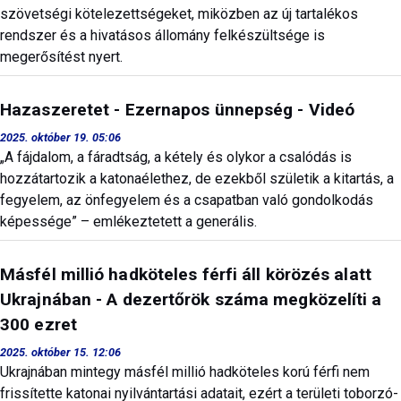
szövetségi kötelezettségeket, miközben az új tartalékos
rendszer és a hivatásos állomány felkészültsége is
megerősítést nyert.
Hazaszeretet - Ezernapos ünnepség - Videó
2025. október 19. 05:06
„A fájdalom, a fáradtság, a kétely és olykor a csalódás is
hozzátartozik a katonaélethez, de ezekből születik a kitartás, a
fegyelem, az önfegyelem és a csapatban való gondolkodás
képessége” – emlékeztetett a generális.
Másfél millió hadköteles férfi áll körözés alatt
Ukrajnában - A dezertőrök száma megközelíti a
300 ezret
2025. október 15. 12:06
Ukrajnában mintegy másfél millió hadköteles korú férfi nem
frissítette katonai nyilvántartási adatait, ezért a területi toborzó-