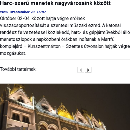
Harc-szerű menetek nagyvárosaink között
2025. szeptember 28. 16:07
Október 02-04. között hajtja végre erőinek
visszacsoportosítását a szentesi műszaki ezred. A katonai
rendész felvezetéssel közlekedő, harc- és gépjárművekből álló
menetoszlopok a napközbeni órákban indítanak a Martfű
komplejáró – Kunszentmárton – Szentes útvonalon hajtják végre
mozgásukat.
További tartalmak: