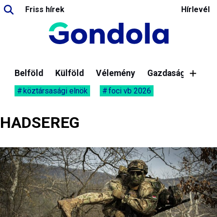
Friss hírek
Hírlevél
Belföld
Külföld
Vélemény
Gazdaság
köztársasági elnök
foci vb 2026
HADSEREG