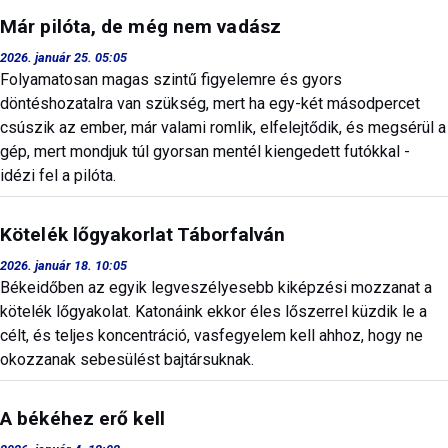
Már pilóta, de még nem vadász
2026. január 25. 05:05
Folyamatosan magas szintű figyelemre és gyors
döntéshozatalra van szükség, mert ha egy-két másodpercet
csúszik az ember, már valami romlik, elfelejtődik, és megsérül a
gép, mert mondjuk túl gyorsan mentél kiengedett futókkal -
idézi fel a pilóta.
Kötelék lőgyakorlat Táborfalván
2026. január 18. 10:05
Békeidőben az egyik legveszélyesebb kiképzési mozzanat a
kötelék lőgyakolat. Katonáink ekkor éles lőszerrel küzdik le a
célt, és teljes koncentráció, vasfegyelem kell ahhoz, hogy ne
okozzanak sebesülést bajtársuknak.
A békéhez erő kell