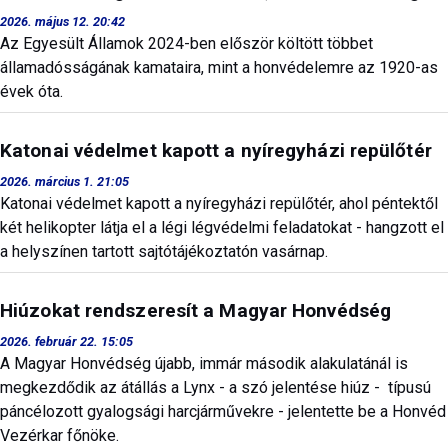
2026. május 12. 20:42
Az Egyesült Államok 2024-ben először költött többet
államadósságának kamataira, mint a honvédelemre az 1920-as
évek óta.
Katonai védelmet kapott a nyíregyházi repülőtér
2026. március 1. 21:05
Katonai védelmet kapott a nyíregyházi repülőtér, ahol péntektől
két helikopter látja el a légi légvédelmi feladatokat - hangzott el
a helyszínen tartott sajtótájékoztatón vasárnap.
Hiúzokat rendszeresít a Magyar Honvédség
2026. február 22. 15:05
A Magyar Honvédség újabb, immár második alakulatánál is
megkezdődik az átállás a Lynx - a szó jelentése hiúz - típusú
páncélozott gyalogsági harcjárművekre - jelentette be a Honvéd
Vezérkar főnöke.