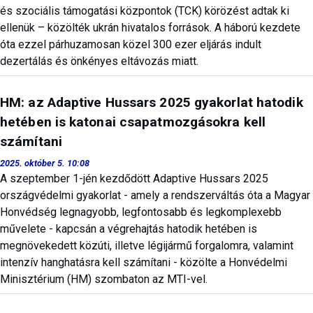
és szociális támogatási központok (TCK) körözést adtak ki
ellenük – közölték ukrán hivatalos források. A háború kezdete
óta ezzel párhuzamosan közel 300 ezer eljárás indult
dezertálás és önkényes eltávozás miatt.
HM: az Adaptive Hussars 2025 gyakorlat hatodik
hetében is katonai csapatmozgásokra kell
számítani
2025. október 5. 10:08
A szeptember 1-jén kezdődött Adaptive Hussars 2025
országvédelmi gyakorlat - amely a rendszerváltás óta a Magyar
Honvédség legnagyobb, legfontosabb és legkomplexebb
művelete - kapcsán a végrehajtás hatodik hetében is
megnövekedett közúti, illetve légijármű forgalomra, valamint
intenzív hanghatásra kell számítani - közölte a Honvédelmi
Minisztérium (HM) szombaton az MTI-vel.