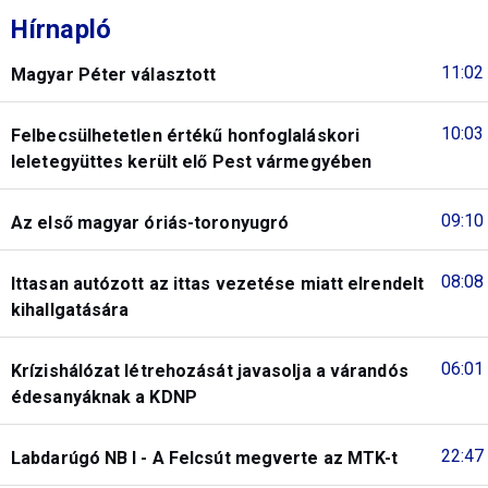
Hírnapló
11:02
Magyar Péter választott
10:03
Felbecsülhetetlen értékű honfoglaláskori
leletegyüttes került elő Pest vármegyében
09:10
Az első magyar óriás-toronyugró
08:08
Ittasan autózott az ittas vezetése miatt elrendelt
kihallgatására
06:01
Krízishálózat létrehozását javasolja a várandós
édesanyáknak a KDNP
22:47
Labdarúgó NB I - A Felcsút megverte az MTK-t