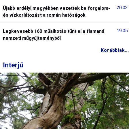
20:03
Újabb erdélyi megyékben vezettek be forgalom-
és vízkorlátozást a román hatóságok
19:05
Legkevesebb 160 műalkotás tűnt el a flamand
nemzeti műgyűjteményből
Korábbiak...
Interjú