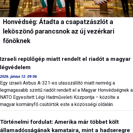
Honvédség: Átadta a csapatzászlót a
leköszönő parancsnok az új vezérkari
főnöknek
Izraeli repülőgép miatt rendelt el riadót a magyar
légvédelem
2026. június 12. 09:06
Egy izraeli Airbus A-321-es utasszállító miatt nemrég a
legmagasabb szintű riadót rendelt el a Magyar Honvédségnek a
NATO Egyesített Légi Hadműveleti Központja – közölte a
magyar kormányfő csütörtök este a közösségi oldalán.
Történelmi fordulat: Amerika már többet költ
államadósságának kamataira, mint a hadseregre