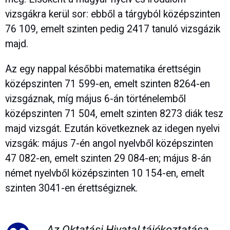
vizsgákra kerül sor: ebből a tárgyból középszinten
76 109, emelt szinten pedig 2417 tanuló vizsgázik
majd.
Az egy nappal későbbi matematika érettségin
középszinten 71 599-en, emelt szinten 8264-en
vizsgáznak, míg május 6-án történelemből
középszinten 71 504, emelt szinten 8273 diák tesz
majd vizsgát. Ezután következnek az idegen nyelvi
vizsgák: május 7-én angol nyelvből középszinten
47 082-en, emelt szinten 29 084-en; május 8-án
német nyelvből középszinten 10 154-en, emelt
szinten 3041-en érettségiznek.
Az Oktatási Hivatal tájékoztatása