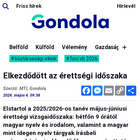
Friss hírek
Hírlevél
Belföld
Külföld
Vélemény
Gazdaság
köztársasági elnök
foci vb 2026
Elkezdődött az érettségi időszaka
Facebook
Messenger
Email
Copy
M
Szerző: MTI, Gondola
Link
2026. május 4. 09:38
Elstartol a 2025/2026-os tanév május-júniusi
érettségi vizsgaidőszaka: hétfőn 9 órától
magyar nyelv és irodalom, valamint a magyar
mint idegen nyelv tárgyak írásbeli