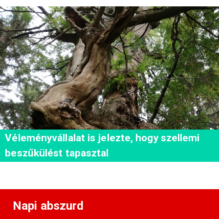
Véleményvállalat is jelezte, hogy szellemi
beszűkülést tapasztal
Napi abszurd