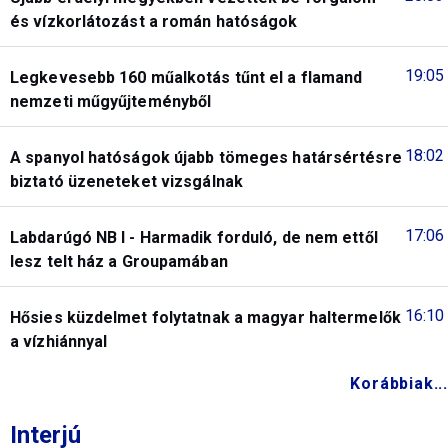
és vízkorlátozást a román hatóságok
19:05
Legkevesebb 160 műalkotás tűnt el a flamand
nemzeti műgyűjteményből
18:02
A spanyol hatóságok újabb tömeges határsértésre
biztató üzeneteket vizsgálnak
17:06
Labdarúgó NB I - Harmadik forduló, de nem ettől
lesz telt ház a Groupamában
16:10
Hősies küzdelmet folytatnak a magyar haltermelők
a vízhiánnyal
Korábbiak...
Interjú