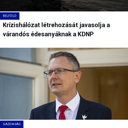
BELFÖLD
Krízishálózat létrehozását javasolja a
várandós édesanyáknak a KDNP
GAZDASÁG