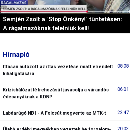
Semjén Zsolt a "Stop Önkény!" tüntetésen:
A rágalmazóknak felelniük kell!
Hírnapló
08:08
Ittasan autózott az ittas vezetése miatt elrendelt
kihallgatására
06:01
Krízishálózat létrehozását javasolja a várandós
édesanyáknak a KDNP
22:47
Labdarúgó NB I - A Felcsút megverte az MTK-t
20:03
Újabb erdélyi megyékben vezettek be forgalom-