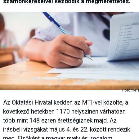
számonkéréseivel kezdődik a megmérettetés.
Fotó: MTI
Az Oktatási Hivatal kedden az MTI-vel közölte, a
következő hetekben 1170 helyszínen várhatóan
több mint 148 ezren érettségiznek majd. Az
írásbeli vizsgákat május 4. és 22. között rendezik
meg. Elsőként a magyar nyelv és irodalom