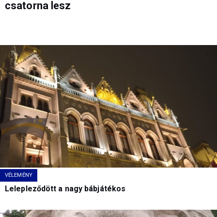
csatorna lesz
VÉLEMÉNY
Lelepleződött a nagy bábjátékos