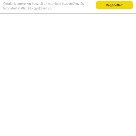
Oldalunk cookie-kat használ a hirdetések kezeléséhez és
Megértettem
látogatási statisztikák gyűjtéséhez.
Véleményvállalat is jelezte, hogy szellemi
beszűkülést tapasztal
Napi abszurd
Másodszor kapott házelnöki rendreutasítást