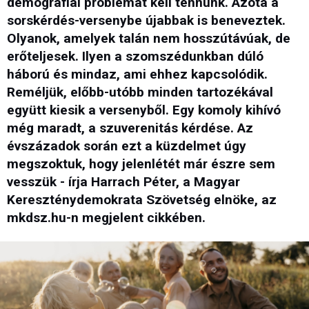
demográfiai problémát kell tennünk. Azóta a
sorskérdés-versenybe újabbak is beneveztek.
Olyanok, amelyek talán nem hosszútávúak, de
erőteljesek. Ilyen a szomszédunkban dúló
háború és mindaz, ami ehhez kapcsolódik.
Reméljük, előbb-utóbb minden tartozékával
együtt kiesik a versenyből. Egy komoly kihívó
még maradt, a szuverenitás kérdése. Az
évszázadok során ezt a küzdelmet úgy
megszoktuk, hogy jelenlétét már észre sem
vesszük - írja Harrach Péter, a Magyar
Kereszténydemokrata Szövetség elnöke, az
mkdsz.hu-n megjelent cikkében.