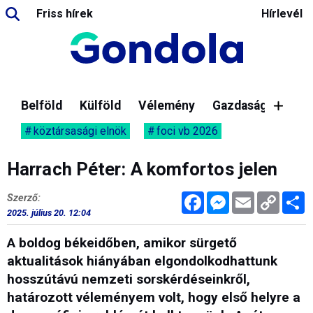
Friss hírek
Hírlevél
Belföld
Külföld
Vélemény
Gazdaság
köztársasági elnök
foci vb 2026
Harrach Péter: A komfortos jelen
Facebook
Messenger
Email
Copy
M
Szerző:
Link
2025. július 20. 12:04
A boldog békeidőben, amikor sürgető
aktualitások hiányában elgondolkodhattunk
hosszútávú nemzeti sorskérdéseinkről,
határozott véleményem volt, hogy első helyre a