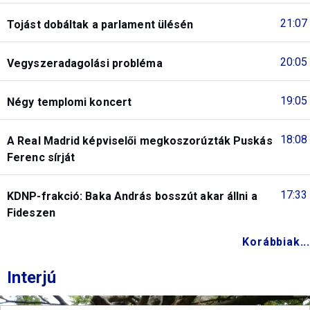
21:07
Tojást dobáltak a parlament ülésén
20:05
Vegyszeradagolási probléma
19:05
Négy templomi koncert
18:08
A Real Madrid képviselői megkoszorúzták Puskás
Ferenc sírját
17:33
KDNP-frakció: Baka András bosszút akar állni a
Fideszen
Korábbiak...
Interjú