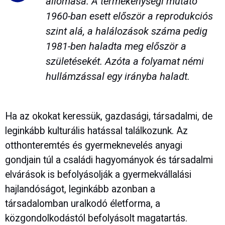
állomása. A termékenységi mutató
1960-ban esett először a reprodukciós
szint alá, a halálozások száma pedig
1981-ben haladta meg először a
születésekét. Azóta a folyamat némi
hullámzással egy irányba haladt.
Ha az okokat keressük, gazdasági, társadalmi, de
leginkább kulturális hatással találkozunk. Az
otthonteremtés és gyermeknevelés anyagi
gondjain túl a családi hagyományok és társadalmi
elvárások is befolyásolják a gyermekvállalási
hajlandóságot, leginkább azonban a
társadalomban uralkodó életforma, a
közgondolkodástól befolyásolt magatartás.