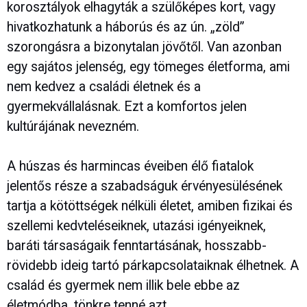
korosztályok elhagyták a szülőképes kort, vagy
hivatkozhatunk a háborús és az ún. „zöld”
szorongásra a bizonytalan jövőtől. Van azonban
egy sajátos jelenség, egy tömeges életforma, ami
nem kedvez a családi életnek és a
gyermekvállalásnak. Ezt a komfortos jelen
kultúrájának nevezném.
A húszas és harmincas éveiben élő fiatalok
jelentős része a szabadságuk érvényesülésének
tartja a kötöttségek nélküli életet, amiben fizikai és
szellemi kedvteléseiknek, utazási igényeiknek,
baráti társaságaik fenntartásának, hosszabb-
rövidebb ideig tartó párkapcsolataiknak élhetnek. A
család és gyermek nem illik bele ebbe az
életmódba, tönkre tenné azt.