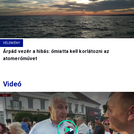
VÉLEMÉNY
Árpád vezér a hibás: őmiatta kell korlátozni az
atomerőművet
Videó