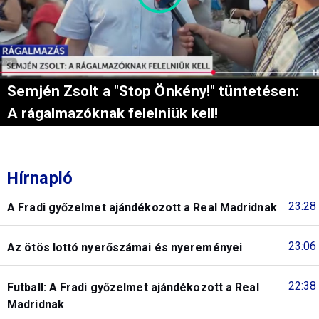
Semjén Zsolt a "Stop Önkény!" tüntetésen:
A rágalmazóknak felelniük kell!
Hírnapló
23:28
A Fradi győzelmet ajándékozott a Real Madridnak
23:06
Az ötös lottó nyerőszámai és nyereményei
22:38
Futball: A Fradi győzelmet ajándékozott a Real
Madridnak