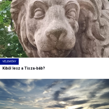
VÉLEMÉNY
Kiből lesz a Tisza-báb?