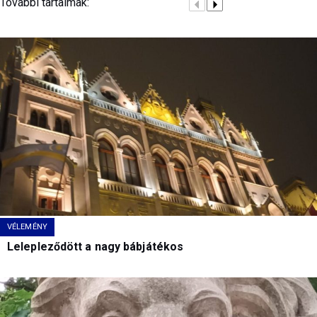
További tartalmak:
VÉLEMÉNY
Lelepleződött a nagy bábjátékos