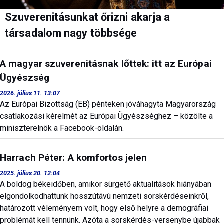
Szuverenitásunkat őrizni akarja a
társadalom nagy többsége
A magyar szuverenitásnak lőttek: itt az Európai
Ügyészség
2026. július 11. 13:07
Az Európai Bizottság (EB) pénteken jóváhagyta Magyarország
csatlakozási kérelmét az Európai Ügyészséghez – közölte a
miniszterelnök a Facebook-oldalán.
Harrach Péter: A komfortos jelen
2025. július 20. 12:04
A boldog békeidőben, amikor sürgető aktualitások hiányában
elgondolkodhattunk hosszútávú nemzeti sorskérdéseinkről,
határozott véleményem volt, hogy első helyre a demográfiai
problémát kell tennünk. Azóta a sorskérdés-versenybe újabbak