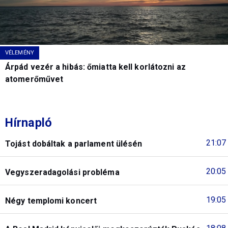
VÉLEMÉNY
Árpád vezér a hibás: őmiatta kell korlátozni az
atomerőművet
Hírnapló
21:07
Tojást dobáltak a parlament ülésén
20:05
Vegyszeradagolási probléma
19:05
Négy templomi koncert