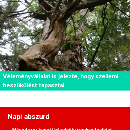
Véleményvállalat is jelezte, hogy szellemi
beszűkülést tapasztal
Napi abszurd
Másodszor kapott házelnöki rendreutasítást