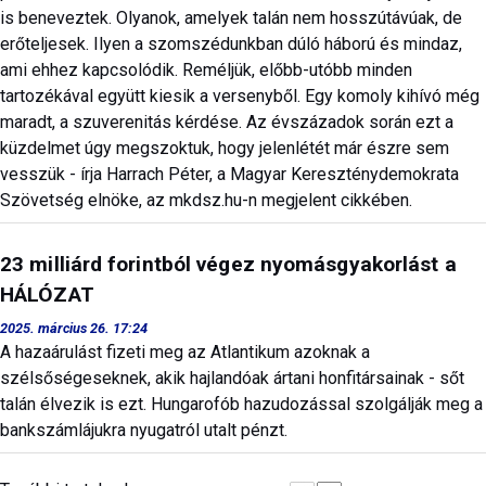
is beneveztek. Olyanok, amelyek talán nem hosszútávúak, de
erőteljesek. Ilyen a szomszédunkban dúló háború és mindaz,
ami ehhez kapcsolódik. Reméljük, előbb-utóbb minden
tartozékával együtt kiesik a versenyből. Egy komoly kihívó még
maradt, a szuverenitás kérdése. Az évszázadok során ezt a
küzdelmet úgy megszoktuk, hogy jelenlétét már észre sem
vesszük - írja Harrach Péter, a Magyar Kereszténydemokrata
Szövetség elnöke, az mkdsz.hu-n megjelent cikkében.
23 milliárd forintból végez nyomásgyakorlást a
HÁLÓZAT
2025. március 26. 17:24
A hazaárulást fizeti meg az Atlantikum azoknak a
szélsőségeseknek, akik hajlandóak ártani honfitársainak - sőt
talán élvezik is ezt. Hungarofób hazudozással szolgálják meg a
bankszámlájukra nyugatról utalt pénzt.