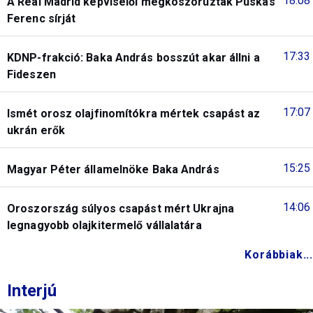
18:08
A Real Madrid képviselői megkoszorúzták Puskás
Ferenc sírját
17:33
KDNP-frakció: Baka András bosszút akar állni a
Fideszen
17:07
Ismét orosz olajfinomítókra mértek csapást az
ukrán erők
15:25
Magyar Péter államelnöke Baka András
14:06
Oroszország súlyos csapást mért Ukrajna
legnagyobb olajkitermelő vállalatára
Korábbiak...
Interjú