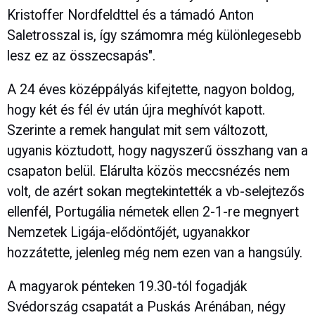
Kristoffer Nordfeldttel és a támadó Anton
Saletrosszal is, így számomra még különlegesebb
lesz ez az összecsapás".
A 24 éves középpályás kifejtette, nagyon boldog,
hogy két és fél év után újra meghívót kapott.
Szerinte a remek hangulat mit sem változott,
ugyanis köztudott, hogy nagyszerű összhang van a
csapaton belül. Elárulta közös meccsnézés nem
volt, de azért sokan megtekintették a vb-selejtezős
ellenfél, Portugália németek ellen 2-1-re megnyert
Nemzetek Ligája-elődöntőjét, ugyanakkor
hozzátette, jelenleg még nem ezen van a hangsúly.
A magyarok pénteken 19.30-tól fogadják
Svédország csapatát a Puskás Arénában, négy