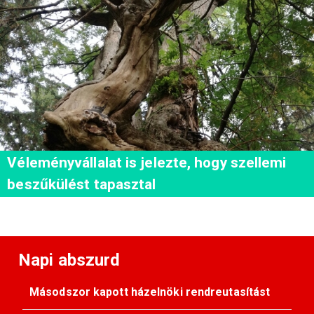
Véleményvállalat is jelezte, hogy szellemi
beszűkülést tapasztal
Napi abszurd
Másodszor kapott házelnöki rendreutasítást