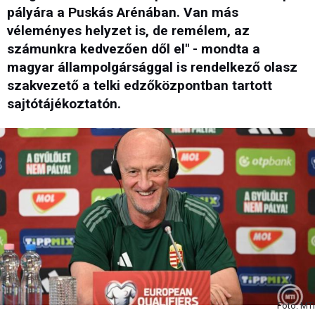
pályára a Puskás Arénában. Van más
véleményes helyzet is, de remélem, az
számunkra kedvezően dől el" - mondta a
magyar állampolgársággal is rendelkező olasz
szakvezető a telki edzőközpontban tartott
sajtótájékoztatón.
Fotó: MTI