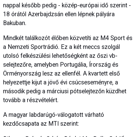
nappal később pedig - közép-európai idő szerint -
18 órától Azerbajdzsán ellen lépnek pályára
Bakuban.
Mindkét találkozót élőben közvetíti az M4 Sport és
a Nemzeti Sportrádió. Ez a két meccs szolgál
utolsó felkészülési lehetőségként az őszi vb-
selejtezőre, amelyben Portugália, Írország és
Örményország lesz az ellenfél. A kvartett első
helyezettje kijut a jövő évi csúcseseményre, a
második pedig a márciusi pótselejtezőn küzdhet
tovább a részvételért.
A magyar labdarúgó-válogatott várható
kezdőcsapata az MTI szerint: