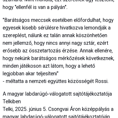
hogy "ellenfél is van a pályán".
"Barátságos meccsek esetében előfordulhat, hogy
egyesek kisebb sérülésre hivatkozva lemondják a
szereplést, nálunk ez talán annak köszönhetően
nem jellemző, hogy nincs annyi nagy sztár, ezért
erősebb az összetartozás érzése. Annak ellenére,
hogy nekünk barátságos mérkőzések következnek,
minden játékoson azt látom, hogy a lehető
legjobban akar teljesíteni"
- méltatta a nemzeti együttes közösségét Rossi.
A magyar labdarúgó-válogatott sajtótájékoztatója
Telkiben
Telki, 2025. június 5. Csongvai Áron középpályás a
magyar labdarúgó-válogatott sajtótájékoztatóján