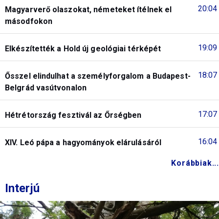
20:04
Magyarverő olaszokat, németeket ítélnek el
másodfokon
19:09
Elkészítették a Hold új geológiai térképét
18:07
Ősszel elindulhat a személyforgalom a Budapest-
Belgrád vasútvonalon
17:07
Hétrétország fesztivál az Őrségben
16:04
XIV. Leó pápa a hagyományok elárulásáról
Korábbiak...
Interjú