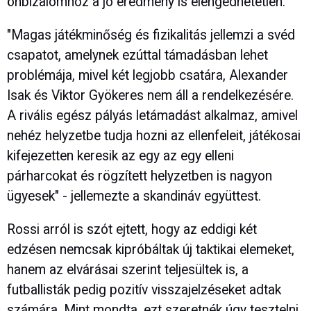
önbizalomhoz a jó eredmény is elengedhetetlen.
"Magas játékminőség és fizikalitás jellemzi a svéd
csapatot, amelynek ezúttal támadásban lehet
problémája, mivel két legjobb csatára, Alexander
Isak és Viktor Gyökeres nem áll a rendelkezésére.
A rivális egész pályás letámadást alkalmaz, amivel
nehéz helyzetbe tudja hozni az ellenfeleit, játékosai
kifejezetten keresik az egy az egy elleni
párharcokat és rögzített helyzetben is nagyon
ügyesek" - jellemezte a skandináv együttest.
Rossi arról is szót ejtett, hogy az eddigi két
edzésen nemcsak kipróbáltak új taktikai elemeket,
hanem az elvárásai szerint teljesültek is, a
futballisták pedig pozitív visszajelzéseket adtak
számára. Mint mondta, ezt szeretnék úgy tesztelni,