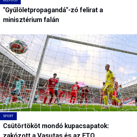
BELFÖLD
"Gyűlöletpropagandá"-zó felirat a
minisztérium falán
SPORT
Csütörtököt mondó kupacsapatok:
zakózott a Vasutas és az ETO