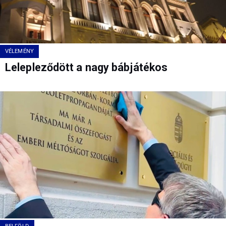
VÉLEMÉNY
Lelepleződött a nagy bábjátékos