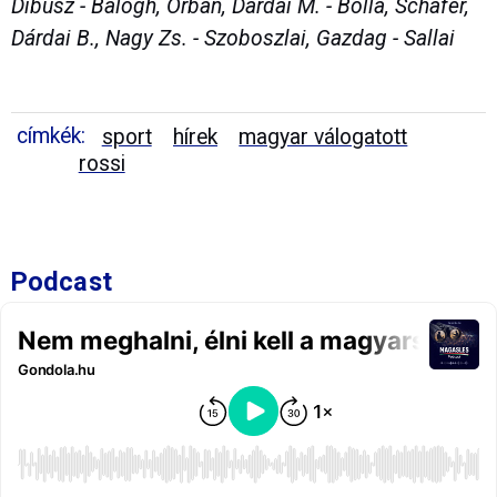
Dibusz - Balogh, Orbán, Dárdai M. - Bolla, Schäfer,
Dárdai B., Nagy Zs. - Szoboszlai, Gazdag - Sallai
címkék:
sport
hírek
magyar válogatott
rossi
Podcast