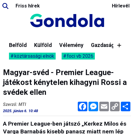
Friss hírek
Hírlevél
Belföld
Külföld
Vélemény
Gazdaság
köztársasági elnök
foci vb 2026
Magyar-svéd - Premier League-
játékost kénytelen kihagyni Rossi a
svédek ellen
Facebook
Messenger
Email
Copy
M
Szerző: MTI
Link
2025. június 6. 10:48
A Premier League-ben játszó „Kerkez Milos és
Varga Barnabás kisebb panasz miatt nem lép