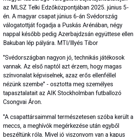
az MLSZ Telki Edzőközpontjában 2025. június 5-
én. A magyar csapat június 6-án Svédország
válogatottját fogadja a Puskás Arénában, négy
nappal később pedig Azerbajdzsán együttese ellen
Bakuban lép pályára. MTI/Illyés Tibor
"Svédországban nagyon jó, technikás játékosok
vannak. Az első naptól azt érzem, hogy magas
színvonalat képviselnek, azaz erős ellenféllel
nézünk szembe" - osztotta meg személyes
tapasztalatait az AIK Stockholmban futballozó
Csongvai Áron.
"A csapattársaimmal természetesen szóba került a
meccs, a meghívók megérkezése után egyből
beszéltünk róla. Mivel jó viszonyom van a kapus