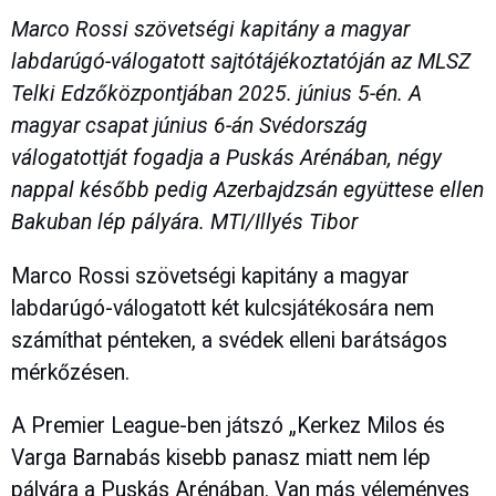
Marco Rossi szövetségi kapitány a magyar
labdarúgó-válogatott sajtótájékoztatóján az MLSZ
Telki Edzőközpontjában 2025. június 5-én. A
magyar csapat június 6-án Svédország
válogatottját fogadja a Puskás Arénában, négy
nappal később pedig Azerbajdzsán együttese ellen
Bakuban lép pályára. MTI/Illyés Tibor
Marco Rossi szövetségi kapitány a magyar
labdarúgó-válogatott két kulcsjátékosára nem
számíthat pénteken, a svédek elleni barátságos
mérkőzésen.
A Premier League-ben játszó „Kerkez Milos és
Varga Barnabás kisebb panasz miatt nem lép
pályára a Puskás Arénában. Van más véleményes