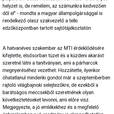
helyzet is, de remélem, az számunkra kedvezően
dől el" - mondta a magyar állampolgársággal is
rendelkező olasz szakvezető a telki
edzőközpontban tartott sajtótájékoztatón.
A hatvanéves szakember az MTI érdeklődésére
kifejtette, elsősorban tüzet és a küzdeni akarást
szeretné látni a tanítványain, ami a párharcok
megnyeréséhez vezethet. Hozzátette, ilyenkor
óhatatlanul mindenki gondol már a szeptemberben
rajtoló világbajnoki selejtezőkre, de ezekből a
barátságos meccsekből szeretnének olyan
következtetéseket levonni, ami előre visz.
Megjegyezte, a jó emlékekhez és a megfelelő