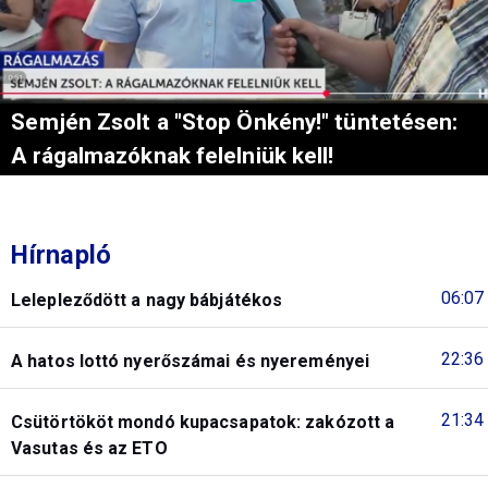
Semjén Zsolt a "Stop Önkény!" tüntetésen:
A rágalmazóknak felelniük kell!
Hírnapló
06:07
Lelepleződött a nagy bábjátékos
22:36
A hatos lottó nyerőszámai és nyereményei
21:34
Csütörtököt mondó kupacsapatok: zakózott a
Vasutas és az ETO