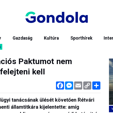
y
Gazdaság
Kultúra
Sporthírek
Inte
6
rációs Paktumot nem
elejteni kell
Facebook
Messenger
Email
Copy
Megos
Link
ügyi tanácsának ülését követően Rétvári
nti államtitkára kijelentette: amíg