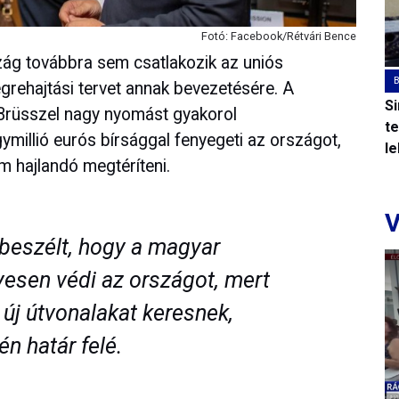
Fotó: Facebook/Rétvári Bence
ág továbbra sem csatlakozik az uniós
grehajtási tervet annak bevezetésére. A
S
 Brüsszel nagy nyomást gyakorol
t
millió eurós bírsággal fenyegeti az országot,
l
m hajlandó megtéríteni.
V
s beszélt, hogy a magyar
esen védi az országot, mert
 új útvonalakat keresnek,
n határ felé.