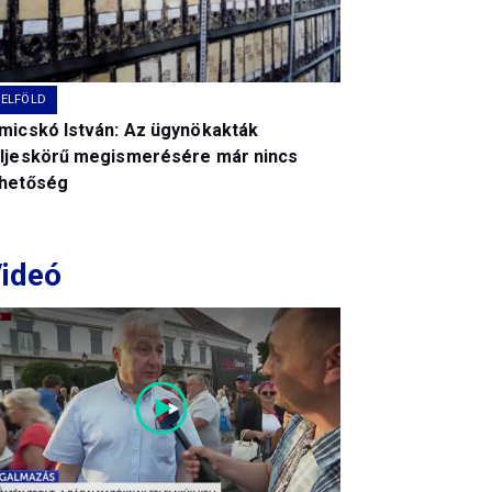
BELFÖLD
imicskó István: Az ügynökakták
eljeskörű megismerésére már nincs
ehetőség
ideó