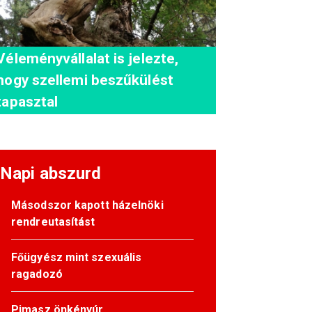
Véleményvállalat is jelezte,
hogy szellemi beszűkülést
tapasztal
Napi abszurd
Másodszor kapott házelnöki
rendreutasítást
Főügyész mint szexuális
ragadozó
Pimasz önkényúr