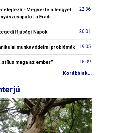
22:36
-selejtező - Megverte a lengyel
ányászcsapatot a Fradi
20:01
zegedi Ifjúsági Napok
19:05
ánikulai munkavédelmi problémák
18:09
 stílus maga az ember.”
Korábbiak...
nterjú