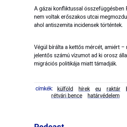
A gázai konfliktussal összefüggésben
nem voltak erőszakos utcai megmozdulá
ahol antiszemita incidensek történtek.
Végül bírálta a kettős mércét, amiért 
jelentős számú vízumot ad ki orosz á
migrációs politikája miatt támadják.
címkék:
külföld
hírek
eu
raktár
rétvári bence
határvédelem
Podcast