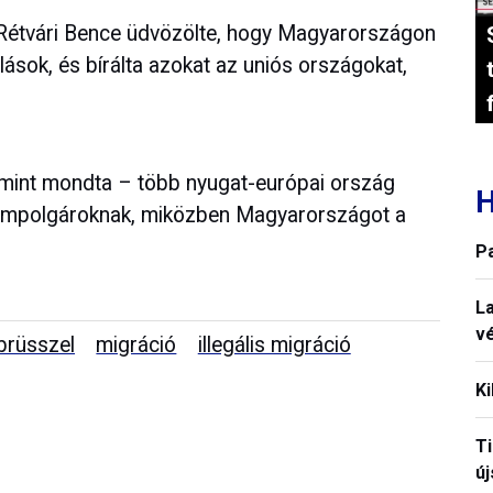
 Rétvári Bence üdvözölte, hogy Magyarországon
sok, és bírálta azokat az uniós országokat,
– mint mondta – több nyugat-európai ország
H
llampolgároknak, miközben Magyarországot a
P
La
vé
brüsszel
migráció
illegális migráció
Ki
T
új