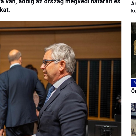
van, addig az ország megvédi határait és
Ár
kat.
k
Ön