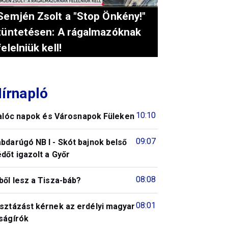
Semjén Zsolt a "Stop Önkény!"
tüntetésen: A rágalmazóknak
felelniük kell!
írnapló
10:10
alóc napok és Városnapok Füleken
09:07
bdarúgó NB I - Skót bajnok belső
dőt igazolt a Győr
08:08
ből lesz a Tisza-báb?
08:01
isztázást kérnek az erdélyi magyar
ságírók