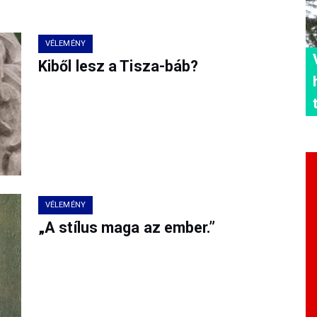
VÉLEMÉNY
Kiből lesz a Tisza-báb?
VÉLEMÉNY
„A stílus maga az ember.”