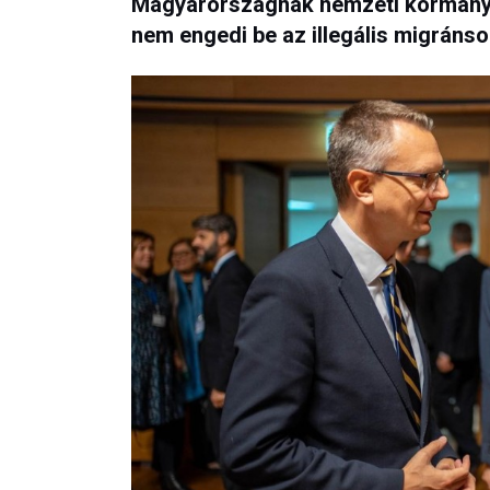
Magyarországnak nemzeti kormánya 
nem engedi be az illegális migránso