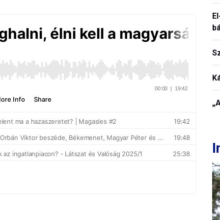
El
b
S
K
„A
I