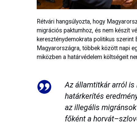
Rétvári hangsúlyozta, hogy Magyarorsz
migrációs paktumhoz, és nem készít vé
kereszténydemokrata politikus szerint
Magyarországra, többek között napi egy
miközben a határvédelem költségeit ne
Az államtitkár arról i
határkerítés eredmény
az illegális migránsok
főként a horvát–szlové