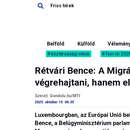
Friss hírek
Belföld
Külföld
Vélemén
köztársasági elnök
foci vb 202
Rétvári Bence: A Mig
végrehajtani, hanem elf
Szerző: Gondolu.hu/MTI
2025. október 15. 06:35
Luxembourgban, az Európai Unió bel
Bence, a Belügyminisztérium parlame