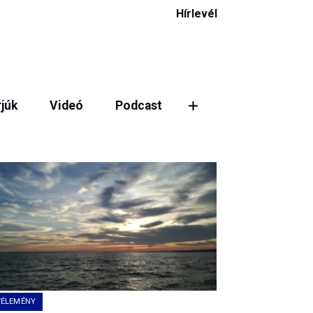
Hírlevél
rjúk
Videó
Podcast
ztás
VÉLEMÉNY