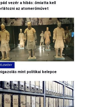
pád vezér a hibás: őmiatta kell
orlátozni az atomerőművet
VÉLEMÉNY
igazolás mint politikai kelepce