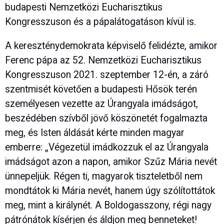
budapesti Nemzetközi Eucharisztikus
Kongresszuson és a pápalátogatáson kívül is.
A kereszténydemokrata képviselő felidézte, amikor
Ferenc pápa az 52. Nemzetközi Eucharisztikus
Kongresszuson 2021. szeptember 12-én, a záró
szentmisét követően a budapesti Hősök terén
személyesen vezette az Úrangyala imádságot,
beszédében szívből jövő köszönetét fogalmazta
meg, és Isten áldását kérte minden magyar
emberre: „Végezetül imádkozzuk el az Úrangyala
imádságot azon a napon, amikor Szűz Mária nevét
ünnepeljük. Régen ti, magyarok tiszteletből nem
mondtátok ki Mária nevét, hanem úgy szólítottátok
meg, mint a királynét. A Boldogasszony, régi nagy
pátrónátok kísérjen és áldjon meg benneteket!