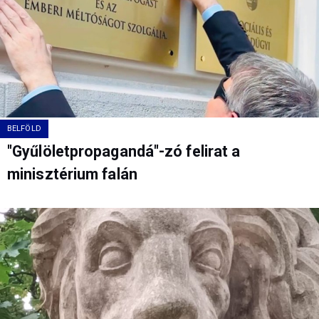
BELFÖLD
"Gyűlöletpropagandá"-zó felirat a
minisztérium falán