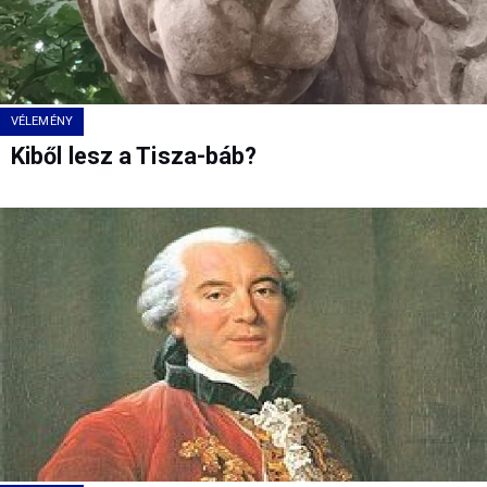
VÉLEMÉNY
Kiből lesz a Tisza-báb?