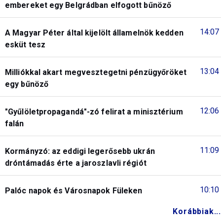
embereket egy Belgrádban elfogott bűnöző
14:07
A Magyar Péter által kijelölt államelnök kedden
esküt tesz
13:04
Milliókkal akart megvesztegetni pénzügyőröket
egy bűnöző
12:06
"Gyűlöletpropagandá"-zó felirat a minisztérium
falán
11:09
Kormányzó: az eddigi legerősebb ukrán
dróntámadás érte a jaroszlavli régiót
10:10
Palóc napok és Városnapok Füleken
Korábbiak...