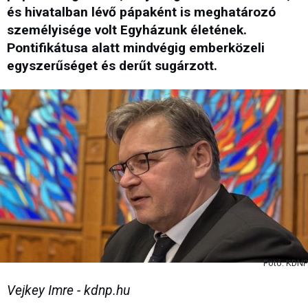
és hivatalban lévő pápaként is meghatározó
személyisége volt Egyházunk életének.
Pontifikátusa alatt mindvégig emberközeli
egyszerűséget és derűt sugárzott.
Fotó: KDNP
Vejkey Imre - kdnp.hu