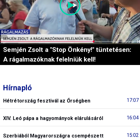
Semjén Zsolt a "Stop Önkény!" tüntetésen:
A rágalmazóknak felelniük kell!
Hírnapló
17:07
Hétrétország fesztivál az Őrségben
16:04
XIV. Leó pápa a hagyományok elárulásáról
15:02
Szerbiából Magyarországra csempészett