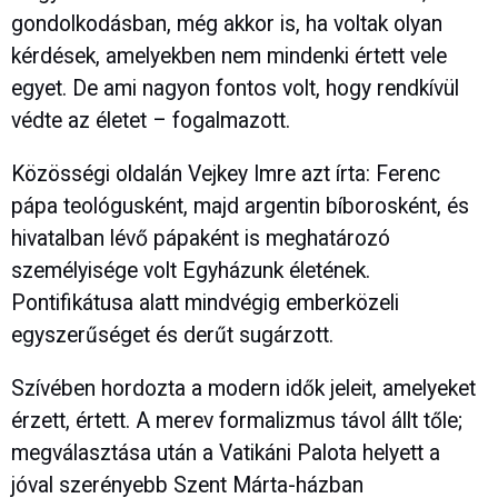
gondolkodásban, még akkor is, ha voltak olyan
kérdések, amelyekben nem mindenki értett vele
egyet. De ami nagyon fontos volt, hogy rendkívül
védte az életet – fogalmazott.
Közösségi oldalán Vejkey Imre azt írta: Ferenc
pápa teológusként, majd argentin bíborosként, és
hivatalban lévő pápaként is meghatározó
személyisége volt Egyházunk életének.
Pontifikátusa alatt mindvégig emberközeli
egyszerűséget és derűt sugárzott.
Szívében hordozta a modern idők jeleit, amelyeket
érzett, értett. A merev formalizmus távol állt tőle;
megválasztása után a Vatikáni Palota helyett a
jóval szerényebb Szent Márta-házban