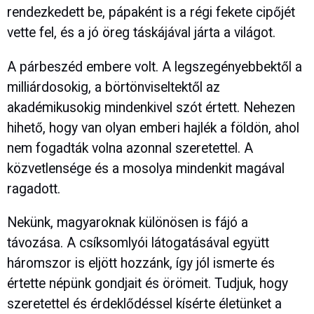
rendezkedett be, pápaként is a régi fekete cipőjét
vette fel, és a jó öreg táskájával járta a világot.
A párbeszéd embere volt. A legszegényebbektől a
milliárdosokig, a börtönviseltektől az
akadémikusokig mindenkivel szót értett. Nehezen
hihető, hogy van olyan emberi hajlék a földön, ahol
nem fogadták volna azonnal szeretettel. A
közvetlensége és a mosolya mindenkit magával
ragadott.
Nekünk, magyaroknak különösen is fájó a
távozása. A csíksomlyói látogatásával együtt
háromszor is eljött hozzánk, így jól ismerte és
értette népünk gondjait és örömeit. Tudjuk, hogy
szeretettel és érdeklődéssel kísérte életünket a