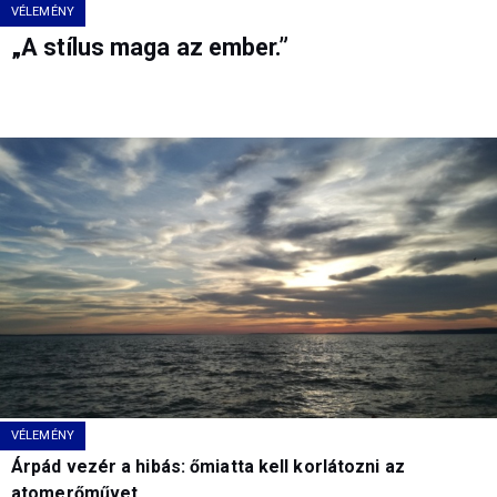
VÉLEMÉNY
„A stílus maga az ember.”
VÉLEMÉNY
Árpád vezér a hibás: őmiatta kell korlátozni az
atomerőművet