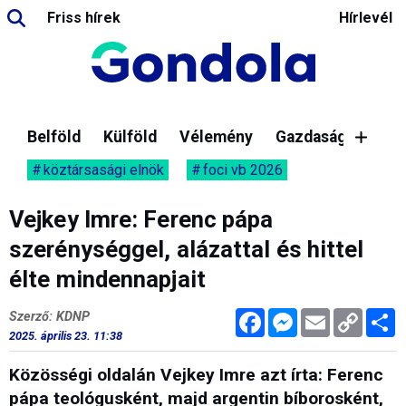
Friss hírek
Hírlevél
Belföld
Külföld
Vélemény
Gazdaság
köztársasági elnök
foci vb 2026
Vejkey Imre: Ferenc pápa
szerénységgel, alázattal és hittel
élte mindennapjait
Facebook
Messenger
Email
Copy
M
Szerző: KDNP
Link
2025. április 23. 11:38
Közösségi oldalán Vejkey Imre azt írta: Ferenc
pápa teológusként, majd argentin bíborosként,