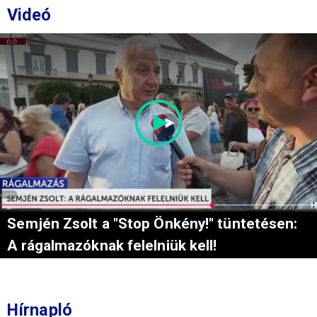
Videó
Semjén Zsolt a "Stop Önkény!" tüntetésen:
A rágalmazóknak felelniük kell!
Hírnapló