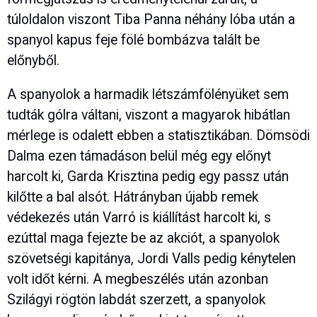
túloldalon viszont Tiba Panna néhány lóba után a
spanyol kapus feje fölé bombázva talált be
előnyből.
A spanyolok a harmadik létszámfölényüket sem
tudták gólra váltani, viszont a magyarok hibátlan
mérlege is odalett ebben a statisztikában. Dömsödi
Dalma ezen támadáson belül még egy előnyt
harcolt ki, Garda Krisztina pedig egy passz után
kilőtte a bal alsót. Hátrányban újabb remek
védekezés után Varró is kiállítást harcolt ki, s
ezúttal maga fejezte be az akciót, a spanyolok
szövetségi kapitánya, Jordi Valls pedig kénytelen
volt időt kérni. A megbeszélés után azonban
Szilágyi rögtön labdát szerzett, a spanyolok