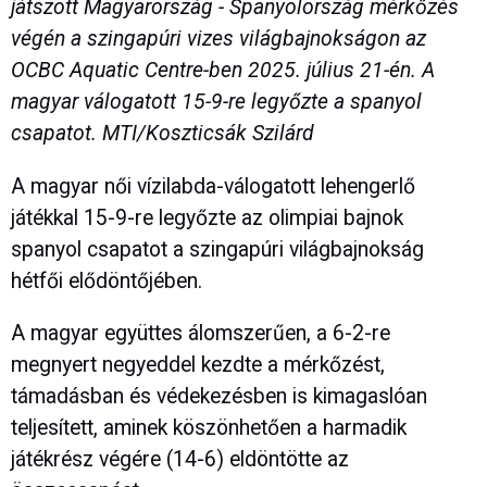
játszott Magyarország - Spanyolország mérkőzés
végén a szingapúri vizes világbajnokságon az
OCBC Aquatic Centre-ben 2025. július 21-én. A
magyar válogatott 15-9-re legyőzte a spanyol
csapatot. MTI/Koszticsák Szilárd
A magyar női vízilabda-válogatott lehengerlő
játékkal 15-9-re legyőzte az olimpiai bajnok
spanyol csapatot a szingapúri világbajnokság
hétfői elődöntőjében.
A magyar együttes álomszerűen, a 6-2-re
megnyert negyeddel kezdte a mérkőzést,
támadásban és védekezésben is kimagaslóan
teljesített, aminek köszönhetően a harmadik
játékrész végére (14-6) eldöntötte az