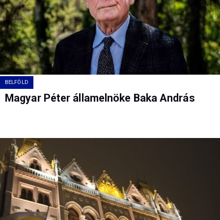
BELFÖLD
Magyar Péter államelnöke Baka András