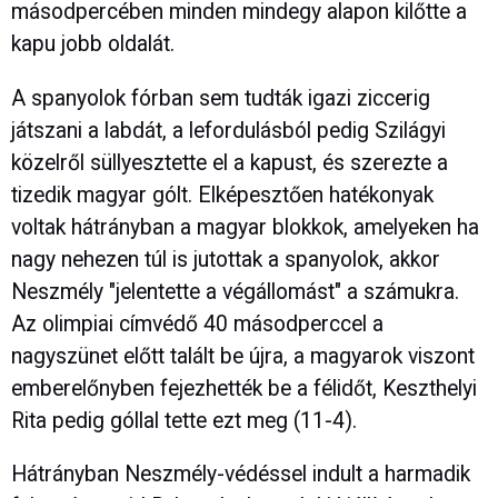
másodpercében minden mindegy alapon kilőtte a
kapu jobb oldalát.
A spanyolok fórban sem tudták igazi ziccerig
játszani a labdát, a lefordulásból pedig Szilágyi
közelről süllyesztette el a kapust, és szerezte a
tizedik magyar gólt. Elképesztően hatékonyak
voltak hátrányban a magyar blokkok, amelyeken ha
nagy nehezen túl is jutottak a spanyolok, akkor
Neszmély "jelentette a végállomást" a számukra.
Az olimpiai címvédő 40 másodperccel a
nagyszünet előtt talált be újra, a magyarok viszont
emberelőnyben fejezhették be a félidőt, Keszthelyi
Rita pedig góllal tette ezt meg (11-4).
Hátrányban Neszmély-védéssel indult a harmadik