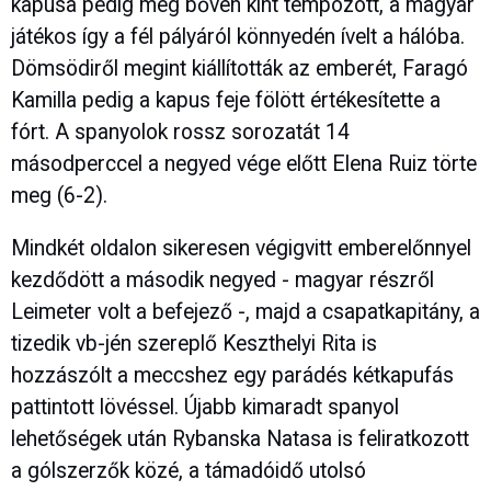
kapusa pedig még bőven kint tempózott, a magyar
játékos így a fél pályáról könnyedén ívelt a hálóba.
Dömsödiről megint kiállították az emberét, Faragó
Kamilla pedig a kapus feje fölött értékesítette a
fórt. A spanyolok rossz sorozatát 14
másodperccel a negyed vége előtt Elena Ruiz törte
meg (6-2).
Mindkét oldalon sikeresen végigvitt emberelőnnyel
kezdődött a második negyed - magyar részről
Leimeter volt a befejező -, majd a csapatkapitány, a
tizedik vb-jén szereplő Keszthelyi Rita is
hozzászólt a meccshez egy parádés kétkapufás
pattintott lövéssel. Újabb kimaradt spanyol
lehetőségek után Rybanska Natasa is feliratkozott
a gólszerzők közé, a támadóidő utolsó