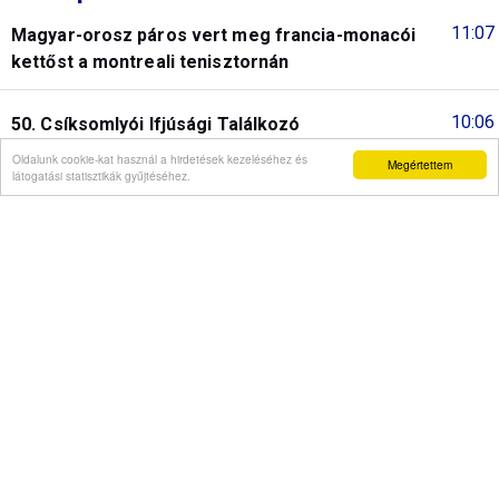
11:07
Magyar-orosz páros vert meg francia-monacói
kettőst a montreali tenisztornán
10:06
50. Csíksomlyói Ifjúsági Találkozó
Oldalunk cookie-kat használ a hirdetések kezeléséhez és
Megértettem
látogatási statisztikák gyűjtéséhez.
09:04
185 tonna hal pusztult el Rétimajorban
08:06
Fidesz-frakció: Baka András a Tisza-többség bábja
lesz
07:07
Európa-bajnok magyar lányok-
23:28
A Fradi győzelmet ajándékozott a Real Madridnak
23:06
Az ötös lottó nyerőszámai és nyereményei