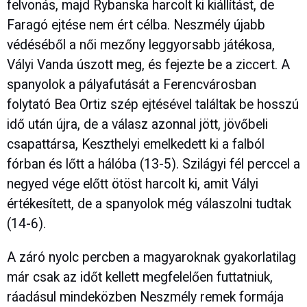
felvonás, majd Rybanska harcolt ki kiállítást, de
Faragó ejtése nem ért célba. Neszmély újabb
védéséből a női mezőny leggyorsabb játékosa,
Vályi Vanda úszott meg, és fejezte be a ziccert. A
spanyolok a pályafutását a Ferencvárosban
folytató Bea Ortiz szép ejtésével találtak be hosszú
idő után újra, de a válasz azonnal jött, jövőbeli
csapattársa, Keszthelyi emelkedett ki a falból
fórban és lőtt a hálóba (13-5). Szilágyi fél perccel a
negyed vége előtt ötöst harcolt ki, amit Vályi
értékesített, de a spanyolok még válaszolni tudtak
(14-6).
A záró nyolc percben a magyaroknak gyakorlatilag
már csak az időt kellett megfelelően futtatniuk,
ráadásul mindeközben Neszmély remek formája