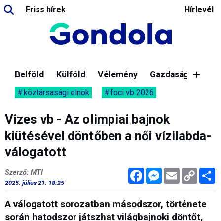
Friss hírek
Hírlevél
Belföld
Külföld
Vélemény
Gazdaság
köztársasági elnök
foci vb 2026
Vizes vb - Az olimpiai bajnok
kiütésével döntőben a női vízilabda-
válogatott
Facebook
Messenger
Email
Copy
M
Szerző: MTI
Link
2025. július 21. 18:25
A válogatott sorozatban másodszor, története
során hatodszor játszhat világbajnoki döntőt,