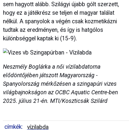
sem hagyott alább. Szilágyi újabb gólt szerzett,
hogy ez a játékrész se teljen el magyar találat
nélkül. A spanyolok a végén csak kozmetikázni
tudtak az eredményen, és így is hatgólos
különbséggel kaptak ki (15-9).
Neszmély Boglárka a női vízilabdatorna
elődöntőjében játszott Magyarország -
Spanyolország mérkőzésen a szingapúri vizes
világbajnokságon az OCBC Aquatic Centre-ben
2025. július 21-én. MTI/Koszticsák Szilárd
címkék:
vízilabda