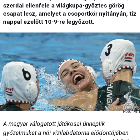
szerdai ellenfele a világkupa-győztes görög
csapat lesz, amelyet a csoportkör nyitányán, tíz
nappal ezelőtt 10-9-re legyőzött.
Fotó: MTI
A magyar válogatott játékosai ünneplik
győzelmüket a női vízilabdatorna elődöntőjében