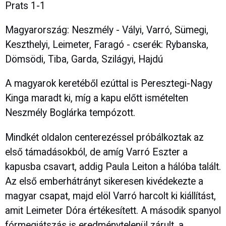
Prats 1-1
Magyarország: Neszmély - Vályi, Varró, Sümegi,
Keszthelyi, Leimeter, Faragó - cserék: Rybanska,
Dömsödi, Tiba, Garda, Szilágyi, Hajdú
A magyarok keretéből ezúttal is Peresztegi-Nagy
Kinga maradt ki, míg a kapu előtt ismételten
Neszmély Boglárka tempózott.
Mindkét oldalon centerezéssel próbálkoztak az
első támadásokból, de amíg Varró Eszter a
kapusba csavart, addig Paula Leiton a hálóba talált.
Az első emberhátrányt sikeresen kivédekezte a
magyar csapat, majd elöl Varró harcolt ki kiállítást,
amit Leimeter Dóra értékesített. A második spanyol
fórmegjátszás is eredménytelenül zárult, a