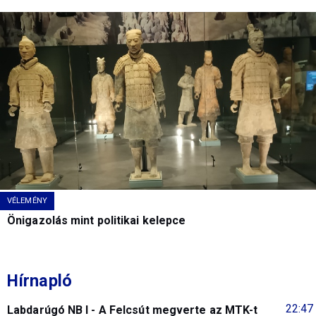
VÉLEMÉNY
Önigazolás mint politikai kelepce
Hírnapló
22:47
Labdarúgó NB I - A Felcsút megverte az MTK-t