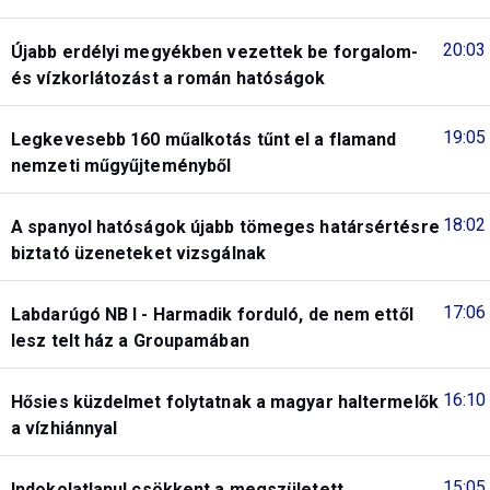
20:03
Újabb erdélyi megyékben vezettek be forgalom-
és vízkorlátozást a román hatóságok
19:05
Legkevesebb 160 műalkotás tűnt el a flamand
nemzeti műgyűjteményből
18:02
A spanyol hatóságok újabb tömeges határsértésre
biztató üzeneteket vizsgálnak
17:06
Labdarúgó NB I - Harmadik forduló, de nem ettől
lesz telt ház a Groupamában
16:10
Hősies küzdelmet folytatnak a magyar haltermelők
a vízhiánnyal
15:05
Indokolatlanul csökkent a megszületett