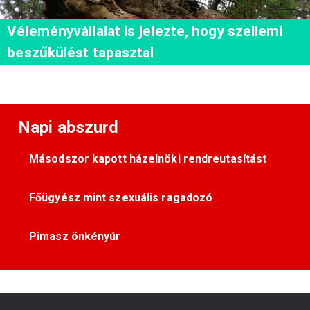
Véleményvállalat is jelezte, hogy szellemi
beszűkülést tapasztal
Napi abszurd
Másodszor kapott házelnöki rendreutasítást
Főügyész mint szexuális ragadozó
Pimasz önkényúr