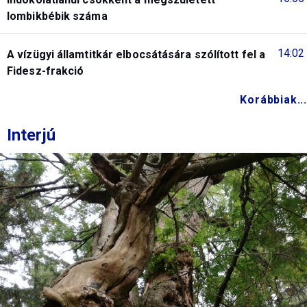
lombikbébik száma
14:02
A vízügyi államtitkár elbocsátására szólított fel a
Fidesz-frakció
Korábbiak...
Interjú