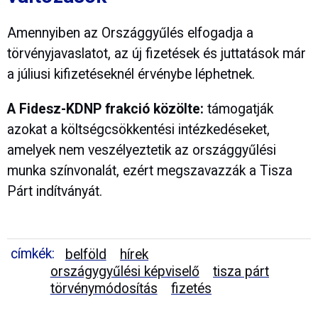
Amennyiben az Országgyűlés elfogadja a
törvényjavaslatot, az új fizetések és juttatások már
a júliusi kifizetéseknél érvénybe léphetnek.
A Fidesz-KDNP frakció közölte:
támogatják
azokat a költségcsökkentési intézkedéseket,
amelyek nem veszélyeztetik az országgyűlési
munka színvonalát, ezért megszavazzák a Tisza
Párt indítványát.
címkék:
belföld
hírek
országygyűlési képviselő
tisza párt
törvénymódosítás
fizetés