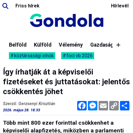
Friss hírek
Hírlevél
Belföld
Külföld
Vélemény
Gazdaság
köztársasági elnök
foci vb 2026
Így írhatják át a képviselői
fizetéseket és juttatásokat: jelentős
csökkentés jöhet
Facebook
Messenger
Email
Copy
M
Szerző: Gerzsenyi Krisztián
Link
2026. május 28. 18:33
Több mint 800 ezer forinttal csökkenhet a
képviselői alapfizetés, miközben a parlamenti