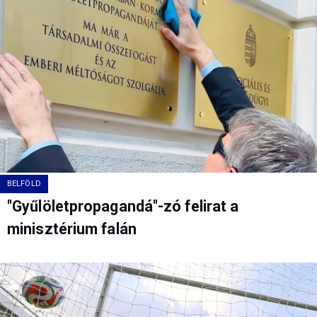
BELFÖLD
"Gyűlöletpropagandá"-zó felirat a
minisztérium falán