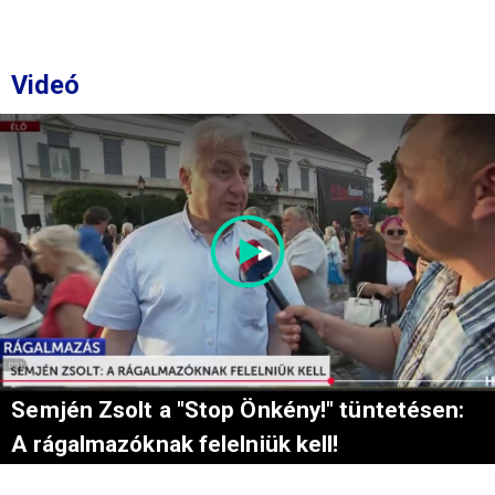
Videó
Semjén Zsolt a "Stop Önkény!" tüntetésen:
A rágalmazóknak felelniük kell!