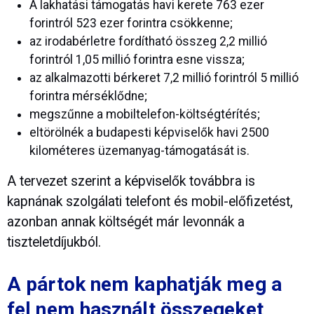
A lakhatási támogatás havi kerete 763 ezer
forintról 523 ezer forintra csökkenne;
az irodabérletre fordítható összeg 2,2 millió
forintról 1,05 millió forintra esne vissza;
az alkalmazotti bérkeret 7,2 millió forintról 5 millió
forintra mérséklődne;
megszűnne a mobiltelefon-költségtérítés;
eltörölnék a budapesti képviselők havi 2500
kilométeres üzemanyag-támogatását is.
A tervezet szerint a képviselők továbbra is
kapnának szolgálati telefont és mobil-előfizetést,
azonban annak költségét már levonnák a
tiszteletdíjukból.
A pártok nem kaphatják meg a
fel nem használt összegeket