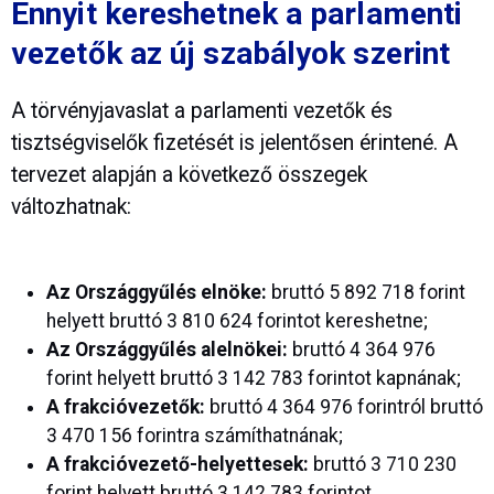
Ennyit kereshetnek a parlamenti
vezetők az új szabályok szerint
A törvényjavaslat a parlamenti vezetők és
tisztségviselők fizetését is jelentősen érintené. A
tervezet alapján a következő összegek
változhatnak:
Az Országgyűlés elnöke:
bruttó 5 892 718 forint
helyett bruttó 3 810 624 forintot kereshetne;
Az Országgyűlés alelnökei:
bruttó 4 364 976
forint helyett bruttó 3 142 783 forintot kapnának;
A frakcióvezetők:
bruttó 4 364 976 forintról bruttó
3 470 156 forintra számíthatnának;
A frakcióvezető-helyettesek:
bruttó 3 710 230
forint helyett bruttó 3 142 783 forintot