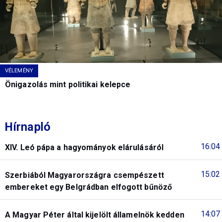
VÉLEMÉNY
Önigazolás mint politikai kelepce
Hírnapló
16:04
XIV. Leó pápa a hagyományok elárulásáról
15:02
Szerbiából Magyarországra csempészett
embereket egy Belgrádban elfogott bűnöző
14:07
A Magyar Péter által kijelölt államelnök kedden