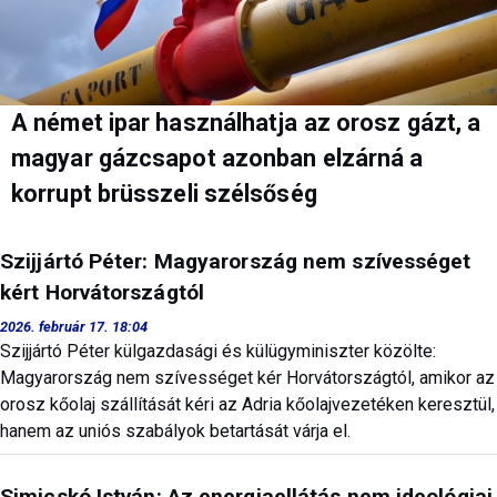
A német ipar használhatja az orosz gázt, a
magyar gázcsapot azonban elzárná a
korrupt brüsszeli szélsőség
Szijjártó Péter: Magyarország nem szívességet
kért Horvátországtól
2026. február 17. 18:04
Szijjártó Péter külgazdasági és külügyminiszter közölte:
Magyarország nem szívességet kér Horvátországtól, amikor az
orosz kőolaj szállítását kéri az Adria kőolajvezetéken keresztül,
hanem az uniós szabályok betartását várja el.
Simicskó István: Az energiaellátás nem ideológiai