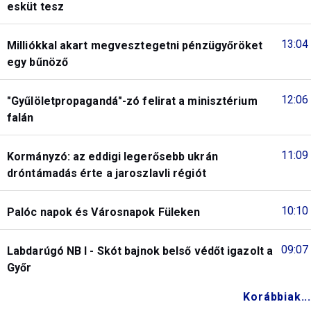
esküt tesz
13:04
Milliókkal akart megvesztegetni pénzügyőröket
egy bűnöző
12:06
"Gyűlöletpropagandá"-zó felirat a minisztérium
falán
11:09
Kormányzó: az eddigi legerősebb ukrán
dróntámadás érte a jaroszlavli régiót
10:10
Palóc napok és Városnapok Füleken
09:07
Labdarúgó NB I - Skót bajnok belső védőt igazolt a
Győr
Korábbiak...