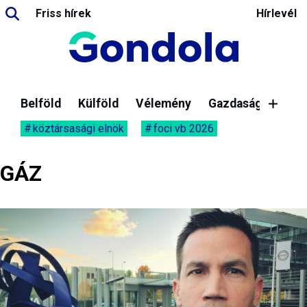
Friss hírek
Hírlevél
Belföld
Külföld
Vélemény
Gazdaság
köztársasági elnök
foci vb 2026
GÁZ