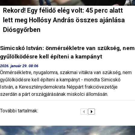
Rekord! Egy félidő elég volt: 45 perc alatt
lett meg Hollósy András összes ajánlása
Diósgyőrben
Simicskó István: önmérsékletre van szükség, nem
gyűlölködésre kell építeni a kampányt
2026. január 29. 08:06
Önmérsékletre, nyugalomra, szakmai vitákra van szükség, nem
gyűlölködésre kell építeni a kampányt - mondta Simicskó
István, a Kereszténydemokrata Néppárt frakcióvezetője
szerdán a párt országjárásának miskolci állomásán.
További tartalmak: