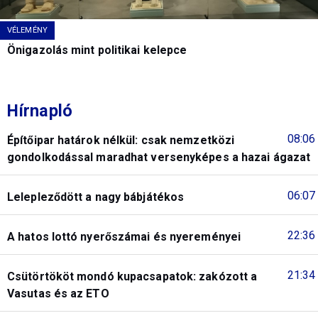
VÉLEMÉNY
Önigazolás mint politikai kelepce
Hírnapló
08:06
Építőipar határok nélkül: csak nemzetközi
gondolkodással maradhat versenyképes a hazai ágazat
06:07
Lelepleződött a nagy bábjátékos
22:36
A hatos lottó nyerőszámai és nyereményei
21:34
Csütörtököt mondó kupacsapatok: zakózott a
Vasutas és az ETO