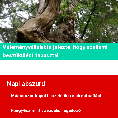
Véleményvállalat is jelezte, hogy szellemi
beszűkülést tapasztal
Napi abszurd
Másodszor kapott házelnöki rendreutasítást
Főügyész mint szexuális ragadozó