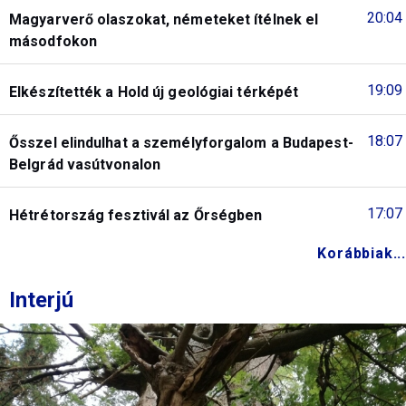
20:04
Magyarverő olaszokat, németeket ítélnek el
másodfokon
19:09
Elkészítették a Hold új geológiai térképét
18:07
Ősszel elindulhat a személyforgalom a Budapest-
Belgrád vasútvonalon
17:07
Hétrétország fesztivál az Őrségben
Korábbiak...
Interjú