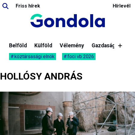
Friss hírek
Hírlevél
Belföld
Külföld
Vélemény
Gazdaság
köztársasági elnök
foci vb 2026
HOLLÓSY ANDRÁS