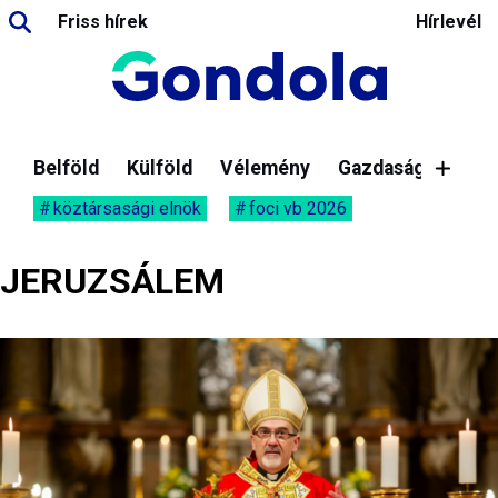
Friss hírek
Hírlevél
Belföld
Külföld
Vélemény
Gazdaság
köztársasági elnök
foci vb 2026
JERUZSÁLEM