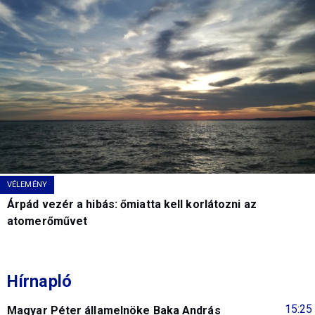
VÉLEMÉNY
Árpád vezér a hibás: őmiatta kell korlátozni az
atomerőművet
Hírnapló
15:25
Magyar Péter államelnöke Baka András