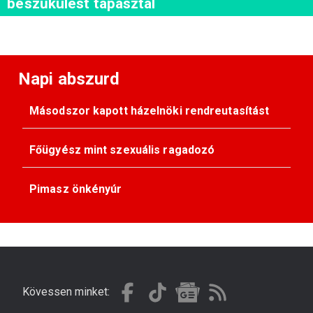
beszűkülést tapasztal
Napi abszurd
Másodszor kapott házelnöki rendreutasítást
Főügyész mint szexuális ragadozó
Pimasz önkényúr
Kövessen minket: