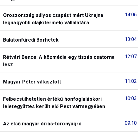
14:06
Oroszország súlyos csapást mért Ukrajna
legnagyobb olajkitermelő vállalatára
13:04
Balatonfüredi Borhetek
12:07
Rétvári Bence: A közmédia egy tiszás csatorna
lesz
11:02
Magyar Péter választott
10:03
Felbecsülhetetlen értékű honfoglaláskori
leletegyüttes került elő Pest vármegyében
09:10
Az első magyar óriás-toronyugró