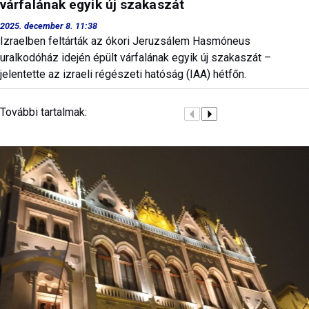
várfalának egyik új szakaszát
2025. december 8. 11:38
Izraelben feltárták az ókori Jeruzsálem Hasmóneus
uralkodóház idején épült várfalának egyik új szakaszát –
jelentette az izraeli régészeti hatóság (IAA) hétfőn.
További tartalmak: