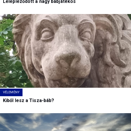
Lelepleződött a nagy bábjátékos
VÉLEMÉNY
Kiből lesz a Tisza-báb?