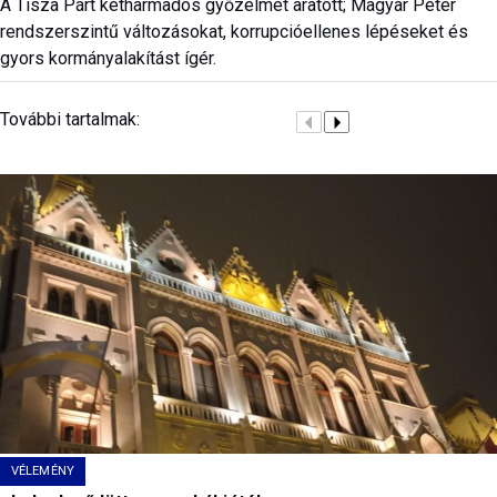
A Tisza Párt kétharmados győzelmet aratott; Magyar Péter
rendszerszintű változásokat, korrupcióellenes lépéseket és
gyors kormányalakítást ígér.
További tartalmak:
VÉLEMÉNY