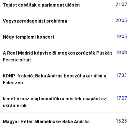
21:07
Tojást dobáltak a parlament ülésén
20:05
Vegyszeradagolási probléma
19:05
Négy templomi koncert
18:08
A Real Madrid képviselői megkoszorúzták Puskás
Ferenc sírját
17:33
KDNP-frakció: Baka András bosszút akar állni a
Fideszen
17:07
Ismét orosz olajfinomítókra mértek csapást az
ukrán erők
15:25
Magyar Péter államelnöke Baka András