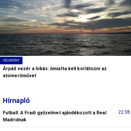
VÉLEMÉNY
Árpád vezér a hibás: őmiatta kell korlátozni az
atomerőművet
Hírnapló
22:38
Futball: A Fradi győzelmet ajándékozott a Real
Madridnak