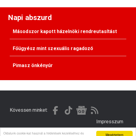
Napi abszurd
Másodszor kapott házelnöki rendreutasítást
Főügyész mint szexuális ragadozó
Pimasz önkényúr
Kövessen minket:
Impresszum
Oldalunk cookie-kat használ a hirdetések kezeléséhez és
Megértettem
© Gondola 2026 - Minden jog fenntartva