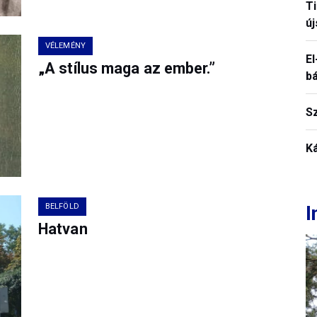
T
új
VÉLEMÉNY
El
„A stílus maga az ember.”
b
S
K
I
BELFÖLD
Hatvan