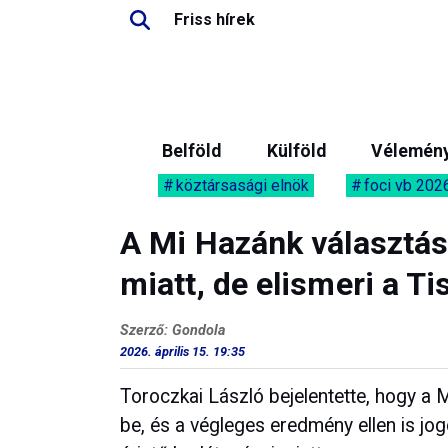
Friss hírek
Belföld
Külföld
Vélemén
köztársasági elnök
foci vb 202
A Mi Hazánk választási
miatt, de elismeri a T
Szerző: Gondola
2026. április 15. 19:35
Toroczkai László bejelentette, hogy a 
be, és a végleges eredmény ellen is jo