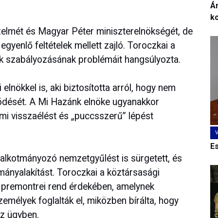
Ár
k
zelmét és Magyar Péter miniszterelnökségét, de
egyenlő feltételek mellett zajló. Toroczkai a
k szabályozásának problémáit hangsúlyozta.
lnökkel is, aki biztosította arról, hogy nem
ödését. A Mi Hazánk elnöke ugyanakkor
lmi visszaélést és „puccsszerű” lépést
E
 alkotmányozó nemzetgyűlést is sürgetett, és
mányalakítást. Toroczkai a köztársasági
i premontrei rend érdekében, amelynek
emélyek foglalták el, miközben bírálta, hogy
az ügyben.