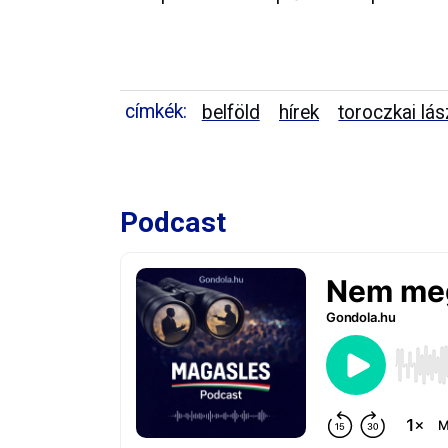
címkék:
belföld
hírek
toroczkai lás
Podcast