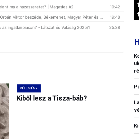
H
K
uk
ré
P
VÉLEMÉNY
Kiből lesz a Tisza-báb?
La
vé
Ki