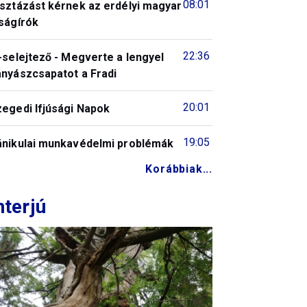
08:01
isztázást kérnek az erdélyi magyar
ságírók
22:36
-selejtező - Megverte a lengyel
ányászcsapatot a Fradi
20:01
zegedi Ifjúsági Napok
19:05
ánikulai munkavédelmi problémák
Korábbiak...
nterjú