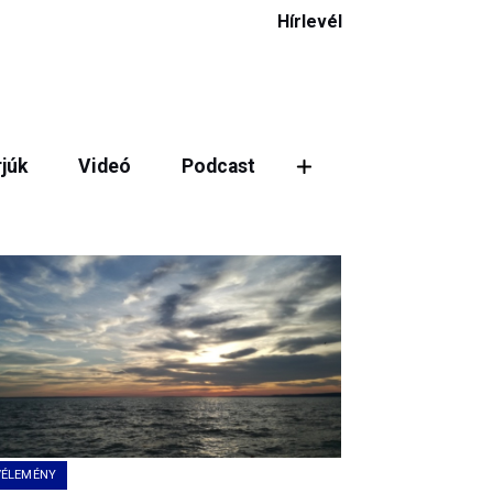
Hírlevél
rjúk
Videó
Podcast
ztás
VÉLEMÉNY