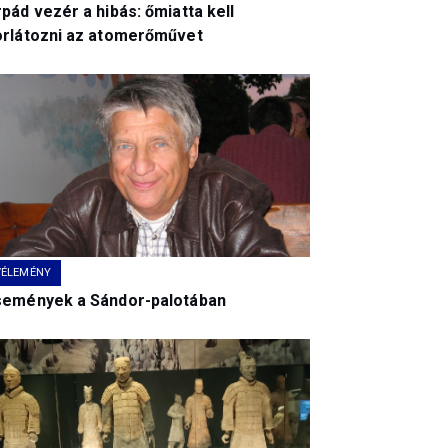
pád vezér a hibás: őmiatta kell
orlátozni az atomerőművet
VÉLEMÉNY
semények a Sándor-palotában