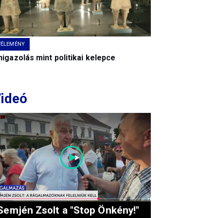
VÉLEMÉNY
igazolás mint politikai kelepce
ideó
Semjén Zsolt a "Stop Önkény!"