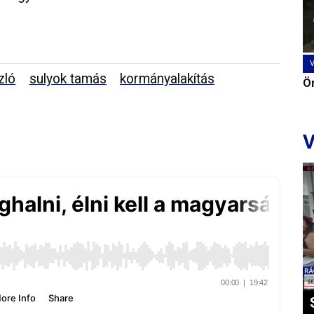
zló
sulyok tamás
kormányalakítás
Ön
V