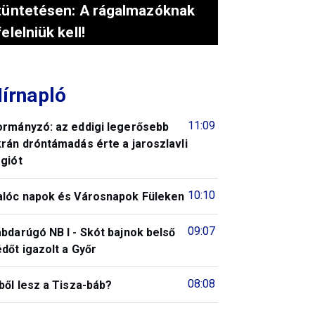
tüntetésen: A rágalmazóknak
felelniük kell!
írnapló
11:09
ormányzó: az eddigi legerősebb
rán dróntámadás érte a jaroszlavli
giót
10:10
alóc napok és Városnapok Füleken
09:07
bdarúgó NB I - Skót bajnok belső
dőt igazolt a Győr
08:08
ből lesz a Tisza-báb?