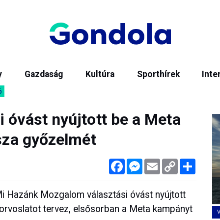
y
Gazdaság
Kultúra
Sporthírek
Inte
6
 óvást nyújtott be a Meta
isza győzelmét
Facebook
Messenger
Email
Copy
Megos
Link
Mi Hazánk Mozgalom választási óvást nyújtott
gorvoslatot tervez, elsősorban a Meta kampányt