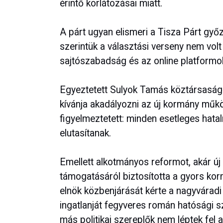
érintő korlátozásai miatt.
A párt ugyan elismeri a Tisza Párt győ
szerintük a választási verseny nem volt 
sajtószabadság és az online platformo
Egyeztetett Sulyok Tamás köztársasági e
kívánja akadályozni az új kormány műk
figyelmeztetett: minden esetleges hata
elutasítanak.
Emellett alkotmányos reformot, akár új
támogatásáról biztosította a gyors kor
elnök közbenjárását kérte a nagyvárad
ingatlanját fegyveres román hatósági sz
más politikai szereplők nem léptek fel 