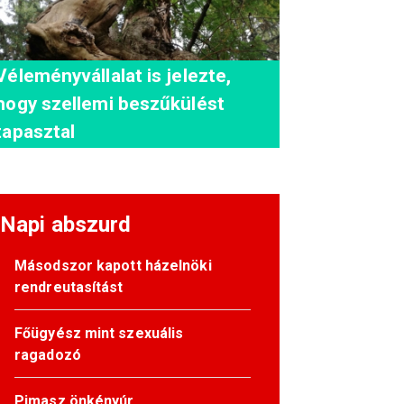
Véleményvállalat is jelezte,
hogy szellemi beszűkülést
tapasztal
Napi abszurd
Másodszor kapott házelnöki
rendreutasítást
Főügyész mint szexuális
ragadozó
Pimasz önkényúr