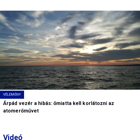
VÉLEMÉNY
Árpád vezér a hibás: őmiatta kell korlátozni az
atomerőművet
Videó