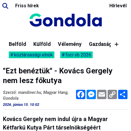
Friss hírek
Hírlevél
Belföld
Külföld
Vélemény
Gazdaság
köztársasági elnök
foci vb 2026
"Ezt benéztük" - Kovács Gergely
nem lesz főkutya
Facebook
Messenger
Email
Copy
M
Szerző: mandiner.hu, Magyar Hang,
Link
Gondola
2026. június 15. 10:02
Kovács Gergely nem indul újra a Magyar
Kétfarkú Kutya Párt társelnökségéért