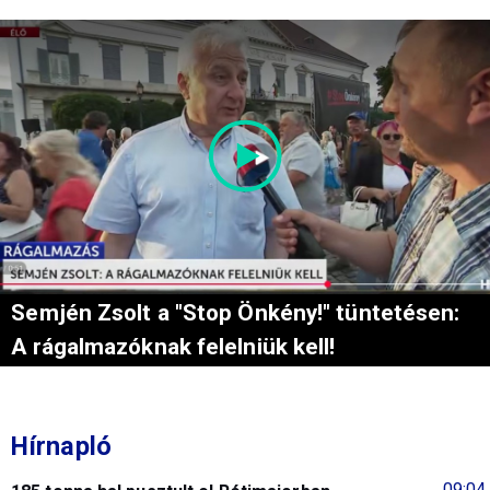
Semjén Zsolt a "Stop Önkény!" tüntetésen:
A rágalmazóknak felelniük kell!
Hírnapló
09:04