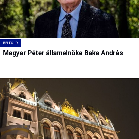
BELFÖLD
Magyar Péter államelnöke Baka András