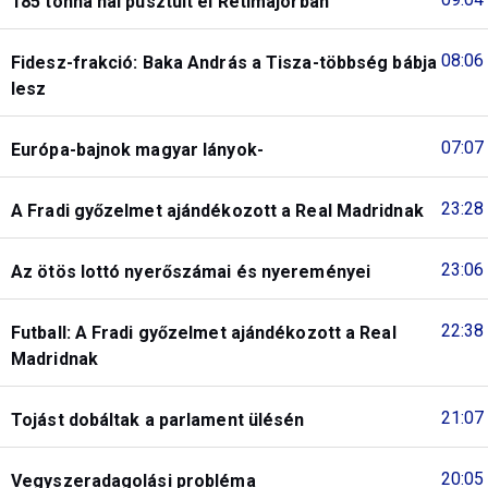
185 tonna hal pusztult el Rétimajorban
08:06
Fidesz-frakció: Baka András a Tisza-többség bábja
lesz
07:07
Európa-bajnok magyar lányok-
23:28
A Fradi győzelmet ajándékozott a Real Madridnak
23:06
Az ötös lottó nyerőszámai és nyereményei
22:38
Futball: A Fradi győzelmet ajándékozott a Real
Madridnak
21:07
Tojást dobáltak a parlament ülésén
20:05
Vegyszeradagolási probléma