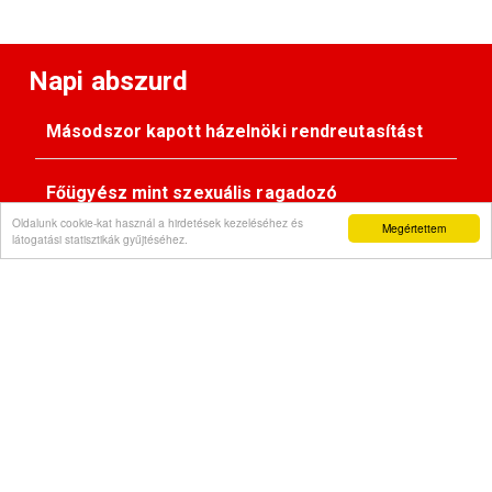
Napi abszurd
Másodszor kapott házelnöki rendreutasítást
Főügyész mint szexuális ragadozó
Oldalunk cookie-kat használ a hirdetések kezeléséhez és
Megértettem
látogatási statisztikák gyűjtéséhez.
Pimasz önkényúr
Kövessen minket:
Impresszum