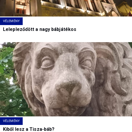
VÉLEMÉNY
Lelepleződött a nagy bábjátékos
VÉLEMÉNY
Kiből lesz a Tisza-báb?