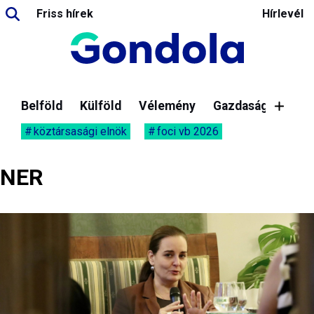
Friss hírek
Hírlevél
Belföld
Külföld
Vélemény
Gazdaság
köztársasági elnök
foci vb 2026
NER