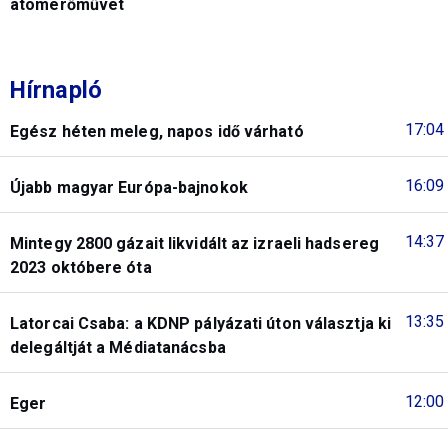
atomerőművet
Hírnapló
17:04
Egész héten meleg, napos idő várható
16:09
Újabb magyar Európa-bajnokok
14:37
Mintegy 2800 gázait likvidált az izraeli hadsereg
2023 októbere óta
13:35
Latorcai Csaba: a KDNP pályázati úton választja ki
delegáltját a Médiatanácsba
12:00
Eger