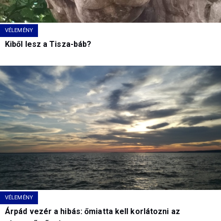
VÉLEMÉNY
Kiből lesz a Tisza-báb?
VÉLEMÉNY
Árpád vezér a hibás: őmiatta kell korlátozni az