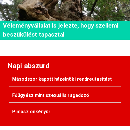
Véleményvállalat is jelezte, hogy szellemi
beszűkülést tapasztal
Napi abszurd
Másodszor kapott házelnöki rendreutasítást
Főügyész mint szexuális ragadozó
Pimasz önkényúr