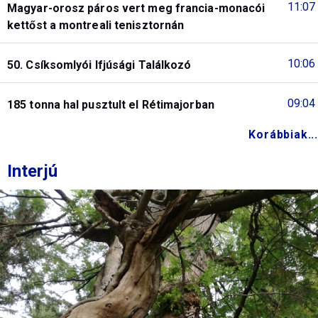
11:07
Magyar-orosz páros vert meg francia-monacói
kettőst a montreali tenisztornán
10:06
50. Csíksomlyói Ifjúsági Találkozó
09:04
185 tonna hal pusztult el Rétimajorban
Korábbiak...
Interjú