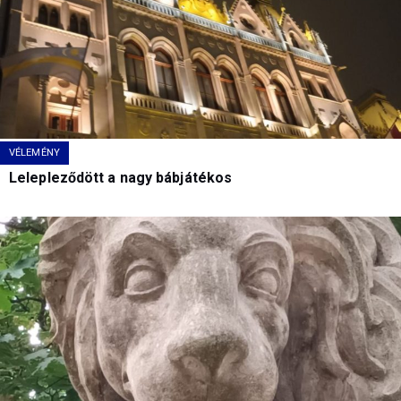
VÉLEMÉNY
Lelepleződött a nagy bábjátékos