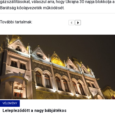
gázszállításokat, válaszul arra, hogy Ukrajna 30 napja blokkolja a
Barátság kőolajvezeték működését.
További tartalmak:
VÉLEMÉNY
Lelepleződött a nagy bábjátékos