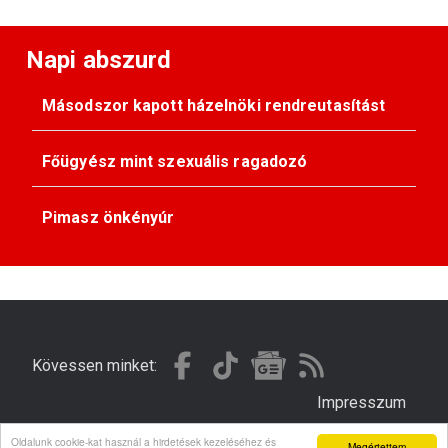
Napi abszurd
Másodszor kapott házelnöki rendreutasítást
Főügyész mint szexuális ragadozó
Pimasz önkényúr
Kövessen minket:
Impresszum
Oldalunk cookie-kat használ a hirdetések kezeléséhez és
Megértettem