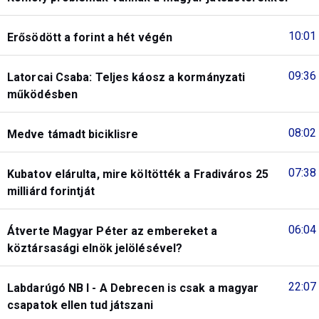
10:01
Erősödött a forint a hét végén
09:36
Latorcai Csaba: Teljes káosz a kormányzati
működésben
08:02
Medve támadt biciklisre
07:38
Kubatov elárulta, mire költötték a Fradiváros 25
milliárd forintját
06:04
Átverte Magyar Péter az embereket a
köztársasági elnök jelölésével?
22:07
Labdarúgó NB I - A Debrecen is csak a magyar
csapatok ellen tud játszani