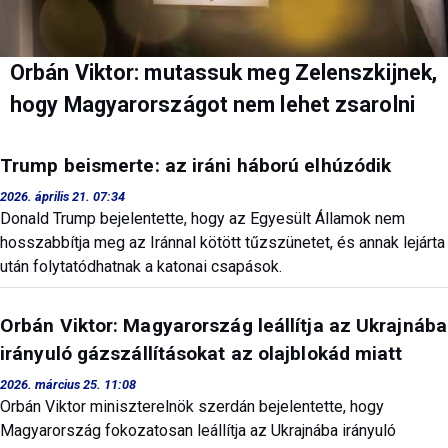
Orbán Viktor: mutassuk meg Zelenszkijnek,
hogy Magyarországot nem lehet zsarolni
Trump beismerte: az iráni háború elhúzódik
2026. április 21. 07:34
Donald Trump bejelentette, hogy az Egyesült Államok nem
hosszabbítja meg az Iránnal kötött tűzszünetet, és annak lejárta
után folytatódhatnak a katonai csapások.
Orbán Viktor: Magyarország leállítja az Ukrajnába
irányuló gázszállításokat az olajblokád miatt
2026. március 25. 11:08
Orbán Viktor miniszterelnök szerdán bejelentette, hogy
Magyarország fokozatosan leállítja az Ukrajnába irányuló