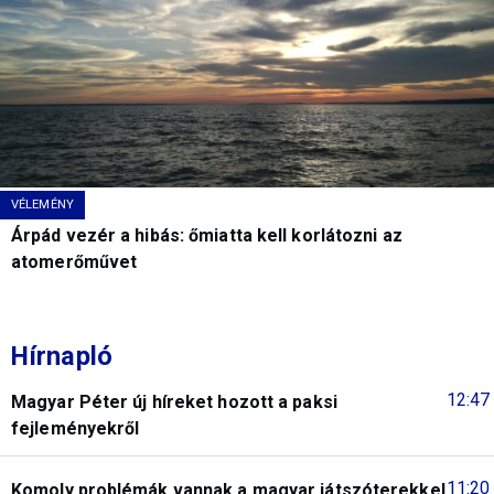
VÉLEMÉNY
Árpád vezér a hibás: őmiatta kell korlátozni az
atomerőművet
Hírnapló
12:47
Magyar Péter új híreket hozott a paksi
fejleményekről
11:20
Komoly problémák vannak a magyar játszóterekkel