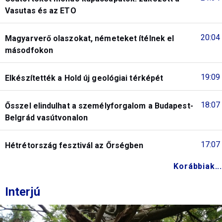
Vasutas és az ETO
20:04
Magyarverő olaszokat, németeket ítélnek el
másodfokon
19:09
Elkészítették a Hold új geológiai térképét
18:07
Ősszel elindulhat a személyforgalom a Budapest-
Belgrád vasútvonalon
17:07
Hétrétország fesztivál az Őrségben
Korábbiak...
Interjú