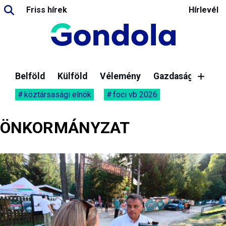
Friss hírek
Hírlevél
Belföld
Külföld
Vélemény
Gazdaság
köztársasági elnök
foci vb 2026
ÖNKORMÁNYZAT