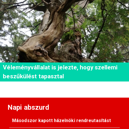
Véleményvállalat is jelezte, hogy szellemi
beszűkülést tapasztal
Napi abszurd
Másodszor kapott házelnöki rendreutasítást