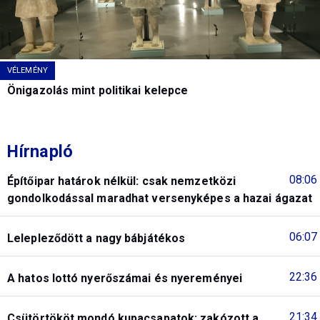
VÉLEMÉNY
Önigazolás mint politikai kelepce
Hírnapló
08:06
Építőipar határok nélkül: csak nemzetközi
gondolkodással maradhat versenyképes a hazai ágazat
06:07
Lelepleződött a nagy bábjátékos
22:36
A hatos lottó nyerőszámai és nyereményei
21:34
Csütörtököt mondó kupacsapatok: zakózott a