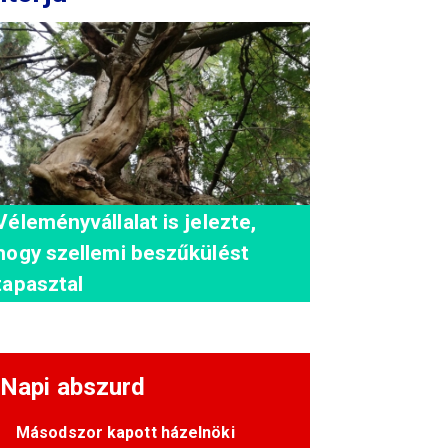
Véleményvállalat is jelezte,
hogy szellemi beszűkülést
tapasztal
Napi abszurd
Másodszor kapott házelnöki