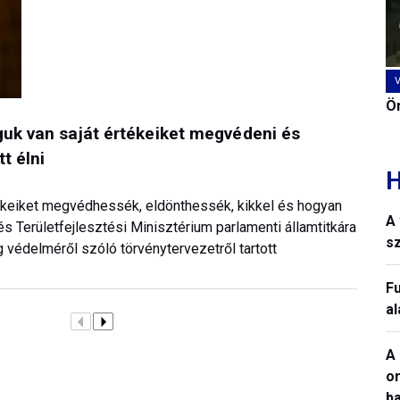
Ön
guk van saját értékeiket megvédeni és
t élni
H
rtékeiket megvédhessék, eldönthessék, kikkel és hogyan
A 
és Területfejlesztési Minisztérium parlamenti államtitkára
sz
védelméről szóló törvénytervezetről tartott
Fu
a
A 
o
ba