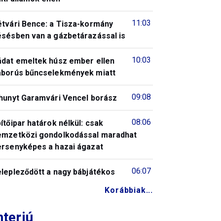
11:03
étvári Bence: a Tisza-kormány
ésésben van a gázbetárazással is
10:03
ádat emeltek húsz ember ellen
áborús bűncselekmények miatt
09:08
lhunyt Garamvári Vencel borász
08:06
ítőipar határok nélkül: csak
emzetközi gondolkodással maradhat
ersenyképes a hazai ágazat
06:07
elepleződött a nagy bábjátékos
Korábbiak...
nterjú