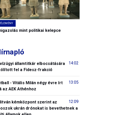
VÉLEMÉNY
igazolás mint politikai kelepce
írnapló
14:02
vízügyi államtitkár elbocsátására
ólított fel a Fidesz-frakció
13:05
tball - Vitális Milán négy évre írt
lá az AEK Athénhoz
12:09
litván kémközpont szerint az
roszok ukrán drónokat is bevethetnek a
lti államok ellen