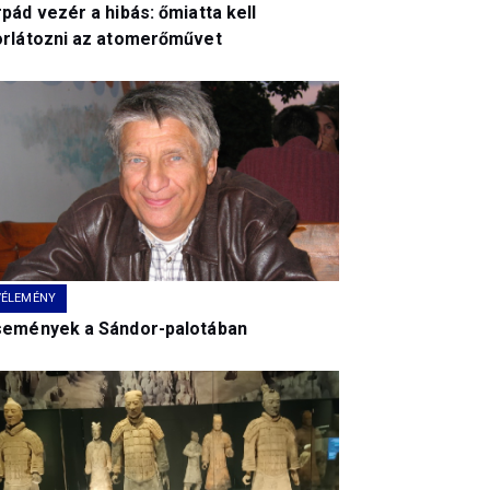
pád vezér a hibás: őmiatta kell
orlátozni az atomerőművet
VÉLEMÉNY
semények a Sándor-palotában