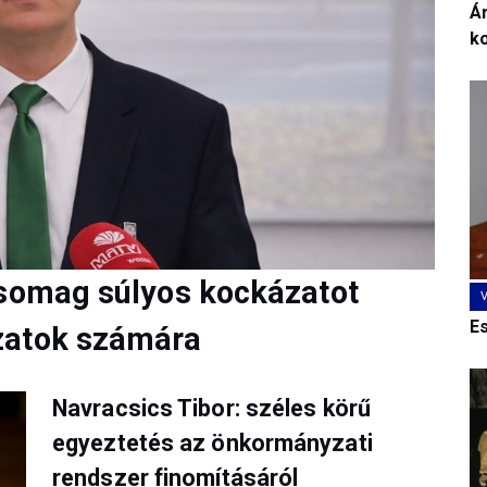
Ár
k
csomag súlyos kockázatot
E
zatok számára
Navracsics Tibor: széles körű
egyeztetés az önkormányzati
rendszer finomításáról