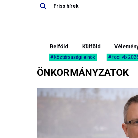
Friss hírek
Belföld
Külföld
Vélemén
köztársasági elnök
foci vb 202
ÖNKORMÁNYZATOK