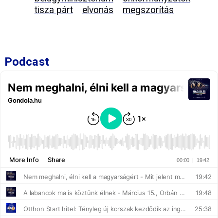
tisza párt
elvonás
megszorítás
Podcast