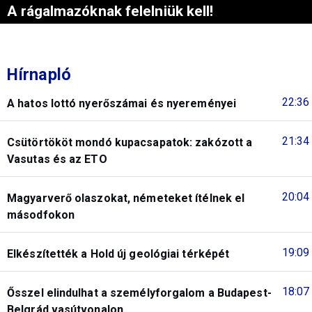
A rágalmazóknak felelniük kell!
Hírnapló
22:36
A hatos lottó nyerőszámai és nyereményei
21:34
Csütörtököt mondó kupacsapatok: zakózott a
Vasutas és az ETO
20:04
Magyarverő olaszokat, németeket ítélnek el
másodfokon
19:09
Elkészítették a Hold új geológiai térképét
18:07
Ősszel elindulhat a személyforgalom a Budapest-
Belgrád vasútvonalon