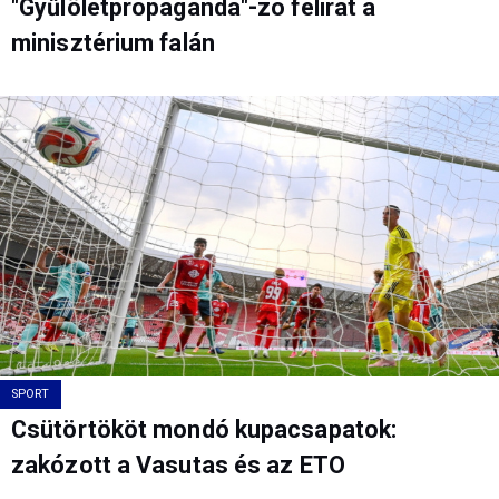
"Gyűlöletpropagandá"-zó felirat a
minisztérium falán
SPORT
Csütörtököt mondó kupacsapatok:
zakózott a Vasutas és az ETO