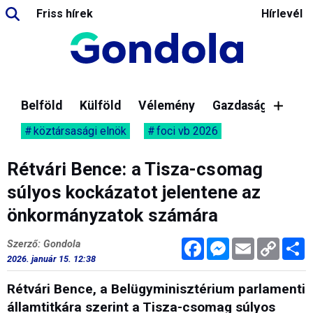
Friss hírek
Hírlevél
Belföld
Külföld
Vélemény
Gazdaság
köztársasági elnök
foci vb 2026
Rétvári Bence: a Tisza-csomag
súlyos kockázatot jelentene az
önkormányzatok számára
Facebook
Messenger
Email
Copy
M
Szerző: Gondola
Link
2026. január 15. 12:38
Rétvári Bence, a Belügyminisztérium parlamenti
államtitkára szerint a Tisza-csomag súlyos