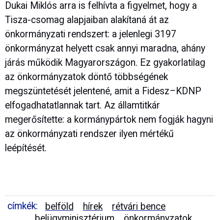
Dukai Miklós arra is felhívta a figyelmet, hogy a
Tisza-csomag alapjaiban alakítaná át az
önkormányzati rendszert: a jelenlegi 3197
önkormányzat helyett csak annyi maradna, ahány
járás működik Magyarországon. Ez gyakorlatilag
az önkormányzatok döntő többségének
megszüntetését jelentené, amit a Fidesz–KDNP
elfogadhatatlannak tart. Az államtitkár
megerősítette: a kormánypártok nem fogják hagyni
az önkormányzati rendszer ilyen mértékű
leépítését.
címkék:
belföld
hírek
rétvári bence
belügyminisztérium
önkormányzatok