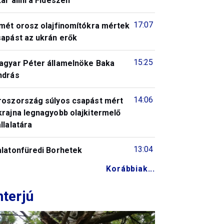
ar állni a Fideszen
17:07
smét orosz olajfinomítókra mértek
sapást az ukrán erők
15:25
agyar Péter államelnöke Baka
ndrás
14:06
roszország súlyos csapást mért
krajna legnagyobb olajkitermelő
llalatára
13:04
alatonfüredi Borhetek
Korábbiak...
nterjú