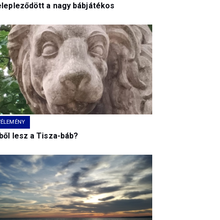
elepleződött a nagy bábjátékos
VÉLEMÉNY
ből lesz a Tisza-báb?