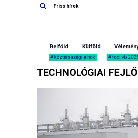
Friss hírek
Belföld
Külföld
Vélemén
köztársasági elnök
foci vb 202
TECHNOLÓGIAI FEJL