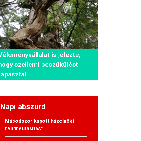
Véleményvállalat is jelezte,
hogy szellemi beszűkülést
tapasztal
Napi abszurd
Másodszor kapott házelnöki
rendreutasítást