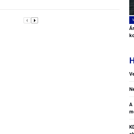
Ár
k
H
V
N
A 
m
K