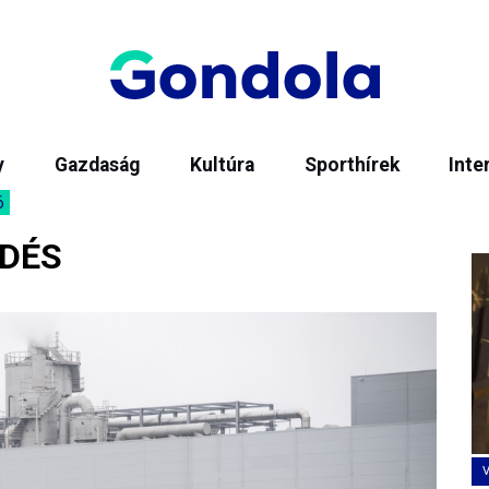
y
Gazdaság
Kultúra
Sporthírek
Inte
6
ŐDÉS