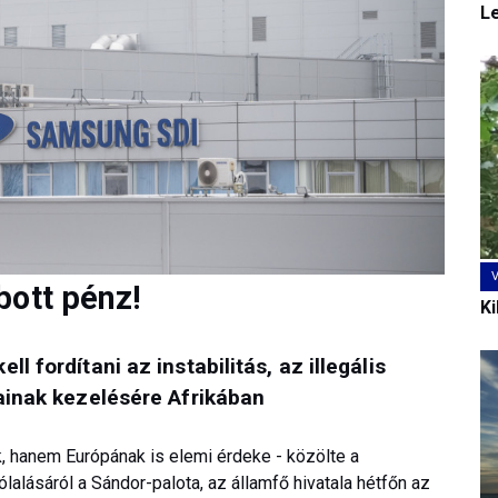
L
bott pénz!
Ki
l fordítani az instabilitás, az illegális
kainak kezelésére Afrikában
k, hanem Európának is elemi érdeke - közölte a
alásáról a Sándor-palota, az államfő hivatala hétfőn az