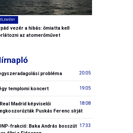
VÉLEMÉNY
pád vezér a hibás: őmiatta kell
orlátozni az atomerőművet
írnapló
20:05
egyszeradagolási probléma
19:05
égy templomi koncert
18:08
Real Madrid képviselői
egkoszorúzták Puskás Ferenc sírját
17:33
DNP-frakció: Baka András bosszút