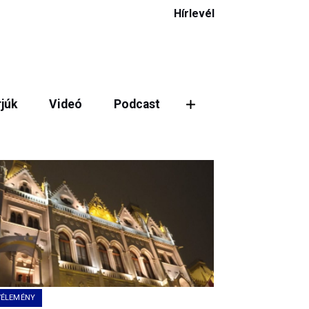
Hírlevél
rjúk
Videó
Podcast
VÉLEMÉNY