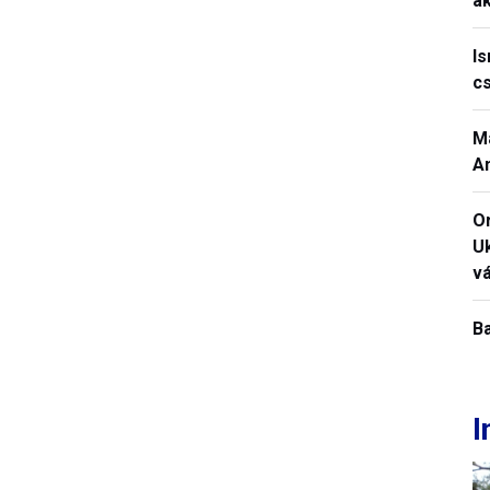
ak
I
c
M
A
O
U
vá
B
I