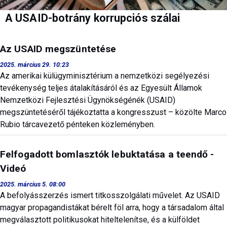
A USAID-botrány korrupciós szálai
Az USAID megszüntetése
2025. március 29. 10:23
Az amerikai külügyminisztérium a nemzetközi segélyezési
tevékenység teljes átalakításáról és az Egyesült Államok
Nemzetközi Fejlesztési Ügynökségénék (USAID)
megszüntetéséről tájékoztatta a kongresszust – közölte Marco
Rubio tárcavezető pénteken közleményben.
Felfogadott bomlasztók lebuktatása a teendő -
Videó
2025. március 5. 08:00
A befolyásszerzés ismert titkosszolgálati művelet. Az USAID
magyar propagandistákat bérelt föl arra, hogy a társadalom által
megválasztott politikusokat hiteltelenítse, és a külföldet