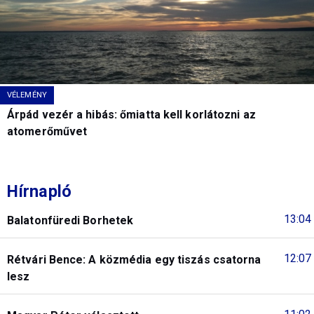
VÉLEMÉNY
Árpád vezér a hibás: őmiatta kell korlátozni az
atomerőművet
Hírnapló
13:04
Balatonfüredi Borhetek
12:07
Rétvári Bence: A közmédia egy tiszás csatorna
lesz