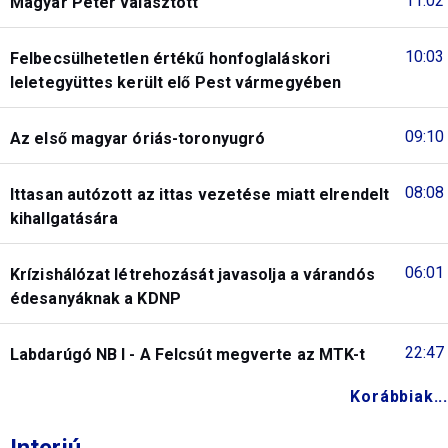
11:02
Magyar Péter választott
10:03
Felbecsülhetetlen értékű honfoglaláskori
leletegyüttes került elő Pest vármegyében
09:10
Az első magyar óriás-toronyugró
08:08
Ittasan autózott az ittas vezetése miatt elrendelt
kihallgatására
06:01
Krízishálózat létrehozását javasolja a várandós
édesanyáknak a KDNP
22:47
Labdarúgó NB I - A Felcsút megverte az MTK-t
Korábbiak...