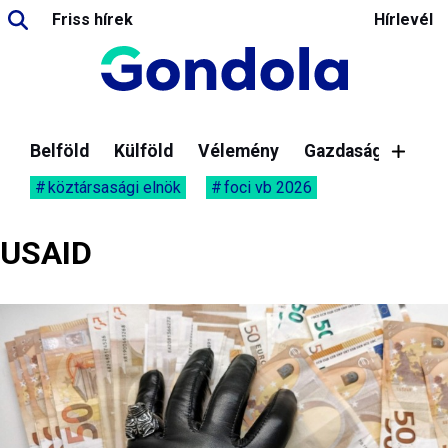
Friss hírek
Hírlevél
Belföld
Külföld
Vélemény
Gazdaság
köztársasági elnök
foci vb 2026
USAID