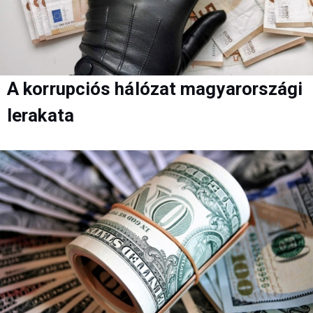
A korrupciós hálózat magyarországi
lerakata