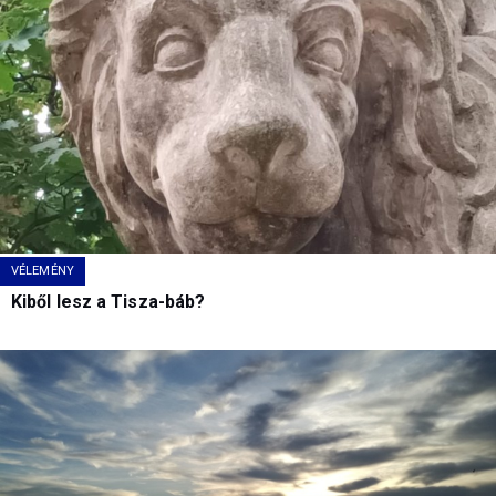
VÉLEMÉNY
Kiből lesz a Tisza-báb?