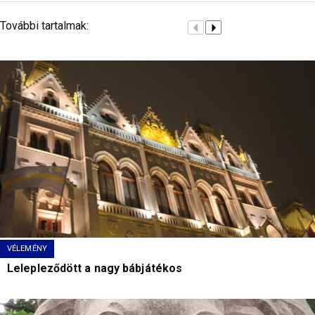
További tartalmak:
VÉLEMÉNY
Lelepleződött a nagy bábjátékos