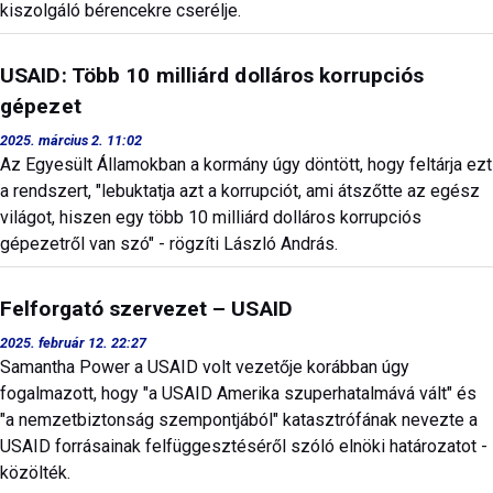
kiszolgáló bérencekre cserélje.
USAID: Több 10 milliárd dolláros korrupciós
gépezet
2025. március 2. 11:02
Az Egyesült Államokban a kormány úgy döntött, hogy feltárja ezt
a rendszert, "lebuktatja azt a korrupciót, ami átszőtte az egész
világot, hiszen egy több 10 milliárd dolláros korrupciós
gépezetről van szó" - rögzíti László András.
Felforgató szervezet – USAID
2025. február 12. 22:27
Samantha Power a USAID volt vezetője korábban úgy
fogalmazott, hogy "a USAID Amerika szuperhatalmává vált" és
"a nemzetbiztonság szempontjából" katasztrófának nevezte a
USAID forrásainak felfüggesztéséről szóló elnöki határozatot -
közölték.