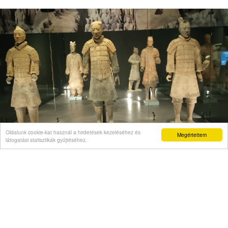
Oldalunk cookie-kat használ a hirdetések kezeléséhez és
Megértettem
látogatási statisztikák gyűjtéséhez.
VÉLEMÉNY
Önigazolás mint politikai kelepce
Videó