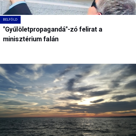
BELFÖLD
"Gyűlöletpropagandá"-zó felirat a
minisztérium falán