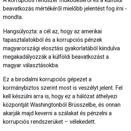
A korrupciós rendszer működéséről és a külföldi
beavatkozás mértékéről mielőbb jelentést fog írni -
mondta.
Hangsúlyozta: a cél az, hogy az amerikai
tapasztalatokból és a korrupciós pénzek
magyarországi elosztási gyakorlatából kiindulva
megakadályozzák a külföldi beavatkozást a
magyar választásokba.
Ez a birodalmi korrupciós gépezet a
kormánybiztos szerint most is veszélyt jelent. Fel
kell készülni arra is, hogy ez a hálózat áthelyezi
központját Washingtonból Brüsszelbe, és onnan
akarják majd keverni a szálakat és pénzelni a
korrupciós rendszerüket – vélekedett.