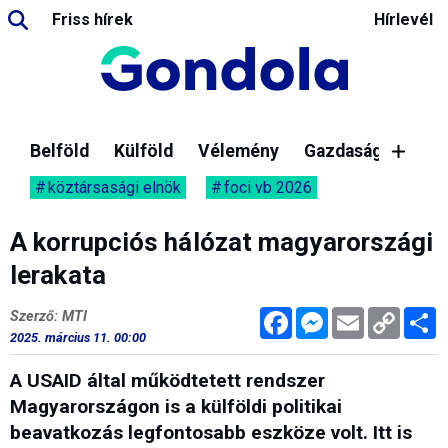
Friss hírek
Hírlevél
Belföld
Külföld
Vélemény
Gazdaság
köztársasági elnök
foci vb 2026
A korrupciós hálózat magyarországi
lerakata
Facebook
Messenger
Email
Copy
M
Szerző: MTI
Link
2025. március 11. 00:00
A USAID által működtetett rendszer
Magyarországon is a külföldi politikai
beavatkozás legfontosabb eszköze volt. Itt is