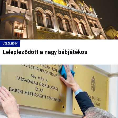
VÉLEMÉNY
Lelepleződött a nagy bábjátékos