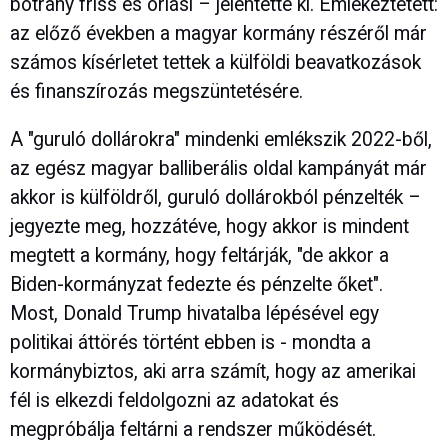
botrány friss és óriási – jelentette ki. Emlékeztetett:
az előző években a magyar kormány részéről már
számos kísérletet tettek a külföldi beavatkozások
és finanszírozás megszüntetésére.
A "guruló dollárokra" mindenki emlékszik 2022-ből,
az egész magyar balliberális oldal kampányát már
akkor is külföldről, guruló dollárokból pénzelték –
jegyezte meg, hozzátéve, hogy akkor is mindent
megtett a kormány, hogy feltárják, "de akkor a
Biden-kormányzat fedezte és pénzelte őket".
Most, Donald Trump hivatalba lépésével egy
politikai áttörés történt ebben is - mondta a
kormánybiztos, aki arra számít, hogy az amerikai
fél is elkezdi feldolgozni az adatokat és
megpróbálja feltárni a rendszer működését.