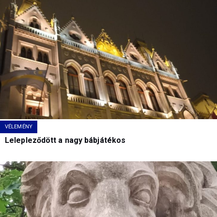
VÉLEMÉNY
Lelepleződött a nagy bábjátékos