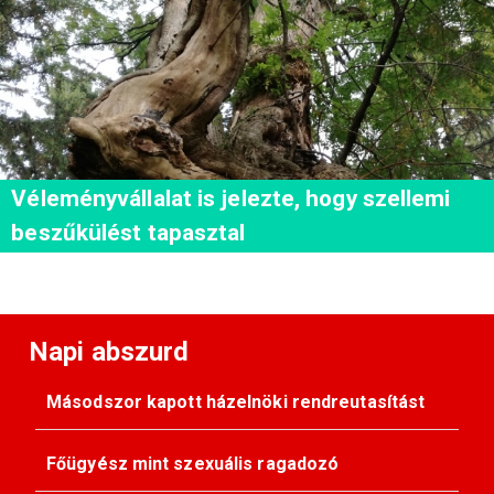
Véleményvállalat is jelezte, hogy szellemi
beszűkülést tapasztal
Napi abszurd
Másodszor kapott házelnöki rendreutasítást
Főügyész mint szexuális ragadozó