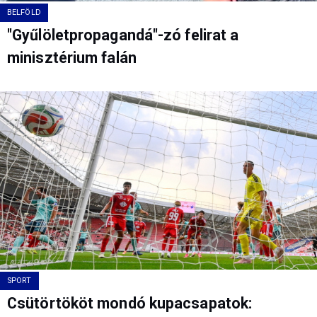
BELFÖLD
"Gyűlöletpropagandá"-zó felirat a
minisztérium falán
SPORT
Csütörtököt mondó kupacsapatok: