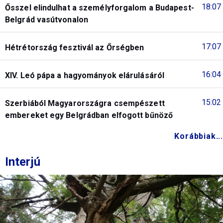
18:07
Ősszel elindulhat a személyforgalom a Budapest-
Belgrád vasútvonalon
17:07
Hétrétország fesztivál az Őrségben
16:04
XIV. Leó pápa a hagyományok elárulásáról
15:02
Szerbiából Magyarországra csempészett
embereket egy Belgrádban elfogott bűnöző
Korábbiak...
Interjú