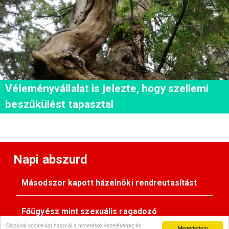
Véleményvállalat is jelezte, hogy szellemi
beszűkülést tapasztal
Napi abszurd
Másodszor kapott házelnöki rendreutasítást
Főügyész mint szexuális ragadozó
Oldalunk cookie-kat használ a hirdetések kezeléséhez és
Megértettem