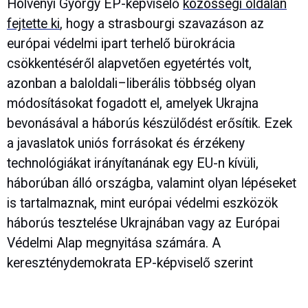
Hölvényi György EP-képviselő
közösségi oldalán
fejtette ki
, hogy a strasbourgi szavazáson az
európai védelmi ipart terhelő bürokrácia
csökkentéséről alapvetően egyetértés volt,
azonban a baloldali–liberális többség olyan
módosításokat fogadott el, amelyek Ukrajna
bevonásával a háborús készülődést erősítik. Ezek
a javaslatok uniós forrásokat és érzékeny
technológiákat irányítanának egy EU-n kívüli,
háborúban álló országba, valamint olyan lépéseket
is tartalmaznak, mint európai védelmi eszközök
háborús tesztelése Ukrajnában vagy az Európai
Védelmi Alap megnyitása számára. A
kereszténydemokrata EP-képviselő szerint