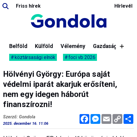
Friss hírek
Hírlevél
Belföld
Külföld
Vélemény
Gazdaság
köztársasági elnök
foci vb 2026
Hölvényi György: Európa saját
védelmi iparát akarjuk erősíteni,
nem egy idegen háborút
finanszírozni!
Facebook
Messenger
Email
Copy
M
Szerző: Gondola
Link
2025. december 16. 11:06