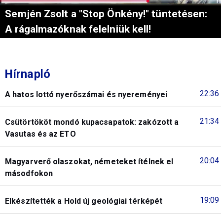
Semjén Zsolt a "Stop Önkény!" tüntetésen:
A rágalmazóknak felelniük kell!
Hírnapló
22:36
A hatos lottó nyerőszámai és nyereményei
21:34
Csütörtököt mondó kupacsapatok: zakózott a
Vasutas és az ETO
20:04
Magyarverő olaszokat, németeket ítélnek el
másodfokon
19:09
Elkészítették a Hold új geológiai térképét