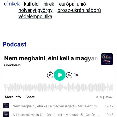
címkék:
külföld
hírek
európai unió
hölvényi györgy
orosz-ukrán háború
védelempolitika
Podcast