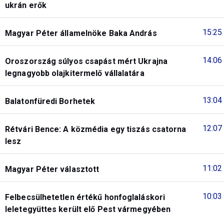
ukrán erők
15:25
Magyar Péter államelnöke Baka András
14:06
Oroszország súlyos csapást mért Ukrajna
legnagyobb olajkitermelő vállalatára
13:04
Balatonfüredi Borhetek
12:07
Rétvári Bence: A közmédia egy tiszás csatorna
lesz
11:02
Magyar Péter választott
10:03
Felbecsülhetetlen értékű honfoglaláskori
leletegyüttes került elő Pest vármegyében