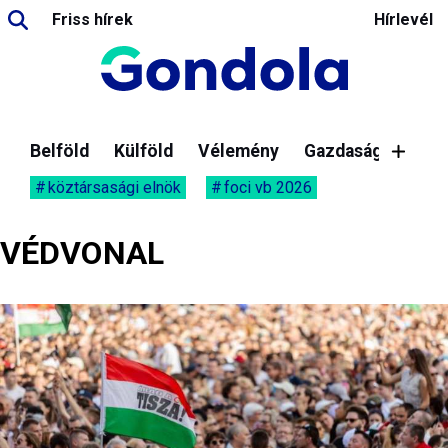
Friss hírek
Hírlevél
Belföld
Külföld
Vélemény
Gazdaság
köztársasági elnök
foci vb 2026
VÉDVONAL