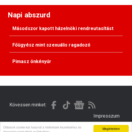
Napi abszurd
Másodszor kapott házelnöki rendreutasítást
Főügyész mint szexuális ragadozó
Pimasz önkényúr
Kövessen minket:
Impresszum
Oldalunk cookie-kat használ a hirdetések kezeléséhez és
Megértettem
© Gondola 2026 - Minden jog fenntartva
látogatási statisztikák gyűjtéséhez.