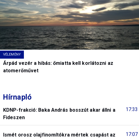
VÉLEMÉNY
Árpád vezér a hibás: őmiatta kell korlátozni az
atomerőművet
Hírnapló
17:33
KDNP-frakció: Baka András bosszút akar állni a
Fideszen
17:07
Ismét orosz olajfinomítókra mértek csapást az