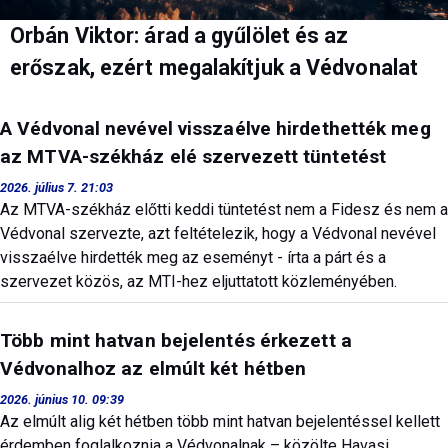
Orbán Viktor: árad a gyűlölet és az
erőszak, ezért megalakítjuk a Védvonalat
A Védvonal nevével visszaélve hirdethették meg
az MTVA-székház elé szervezett tüntetést
2026. július 7. 21:03
Az MTVA-székház előtti keddi tüntetést nem a Fidesz és nem a
Védvonal szervezte, azt feltételezik, hogy a Védvonal nevével
visszaélve hirdették meg az eseményt - írta a párt és a
szervezet közös, az MTI-hez eljuttatott közleményében.
Több mint hatvan bejelentés érkezett a
Védvonalhoz az elmúlt két hétben
2026. június 10. 09:39
Az elmúlt alig két hétben több mint hatvan bejelentéssel kellett
érdemben foglalkoznia a Védvonalnak – közölte Havasi