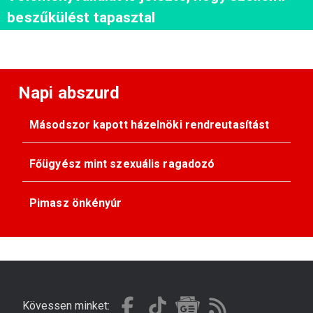
beszűkülést tapasztal
Napi abszurd
Másodszor kapott házelnöki rendreutasítást
Főügyész mint szexuális ragadozó
Pimasz önkényúr
Kövessen minket: