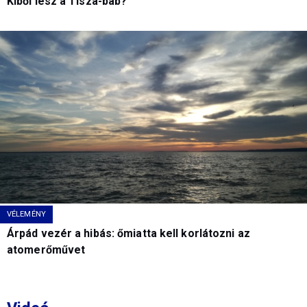
Kiből lesz a Tisza-báb?
VÉLEMÉNY
Árpád vezér a hibás: őmiatta kell korlátozni az
atomerőművet