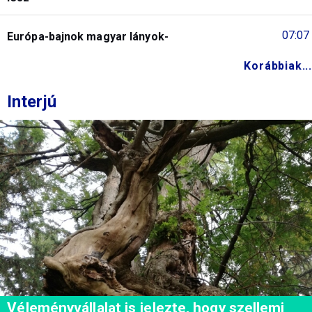
07:07
Európa-bajnok magyar lányok-
Korábbiak...
Interjú
Véleményvállalat is jelezte, hogy szellemi