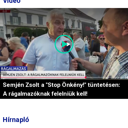
Videó
Semjén Zsolt a "Stop Önkény!" tüntetésen:
A rágalmazóknak felelniük kell!
Hírnapló