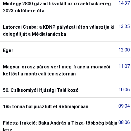
14:37
Mintegy 2800 gázait likvidált az izraeli hadsereg
2023 októbere óta
13:35
Latorcai Csaba: a KDNP pályázati úton választja ki
delegáltját a Médiatanácsba
12:00
Eger
11:07
Magyar-orosz páros vert meg francia-monacói
kettőst a montreali tenisztornán
10:06
50. Csíksomlyói Ifjúsági Találkozó
09:04
185 tonna hal pusztult el Rétimajorban
08:06
Fidesz-frakció: Baka András a Tisza-többség bábja
lesz