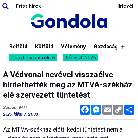
Friss hírek
Hírlevél
Belföld
Külföld
Vélemény
Gazdaság
köztársasági elnök
foci vb 2026
A Védvonal nevével visszaélve
hirdethették meg az MTVA-székház
elé szervezett tüntetést
Facebook
Messenger
Email
Copy
M
Szerző: MTI
Link
2026. július 7. 21:03
Az MTVA-székház előtti keddi tüntetést nem a