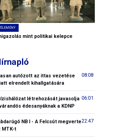
VÉLEMÉNY
igazolás mint politikai kelepce
írnapló
08:08
tasan autózott az ittas vezetése
att elrendelt kihallgatására
06:01
ízishálózat létrehozását javasolja
 várandós édesanyáknak a KDNP
22:47
abdarúgó NB I - A Felcsút megverte
z MTK-t