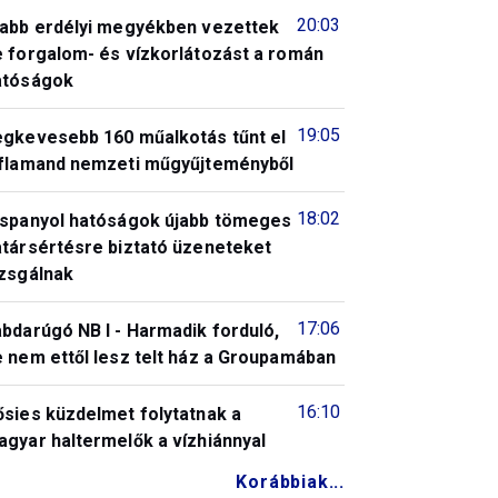
20:03
jabb erdélyi megyékben vezettek
e forgalom- és vízkorlátozást a román
atóságok
19:05
egkevesebb 160 műalkotás tűnt el
 flamand nemzeti műgyűjteményből
18:02
 spanyol hatóságok újabb tömeges
atársértésre biztató üzeneteket
izsgálnak
17:06
bdarúgó NB I - Harmadik forduló,
 nem ettől lesz telt ház a Groupamában
16:10
ősies küzdelmet folytatnak a
gyar haltermelők a vízhiánnyal
Korábbiak...