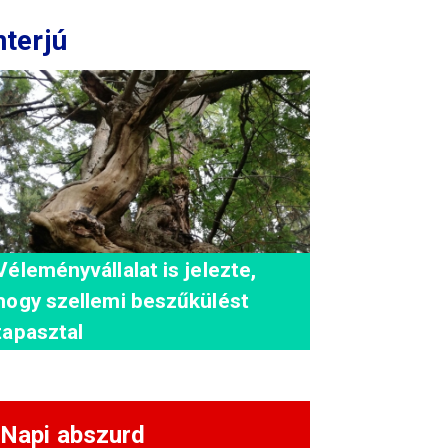
nterjú
Véleményvállalat is jelezte,
hogy szellemi beszűkülést
tapasztal
Napi abszurd