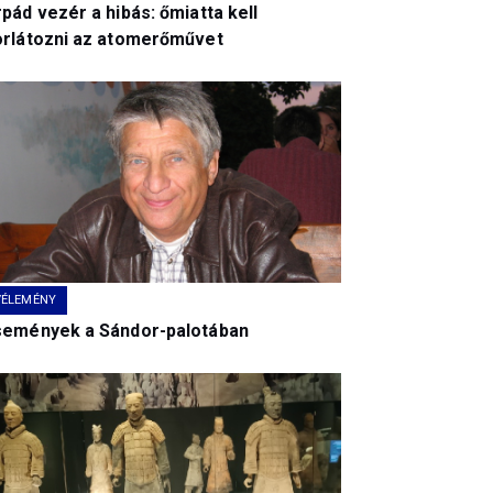
pád vezér a hibás: őmiatta kell
orlátozni az atomerőművet
VÉLEMÉNY
semények a Sándor-palotában