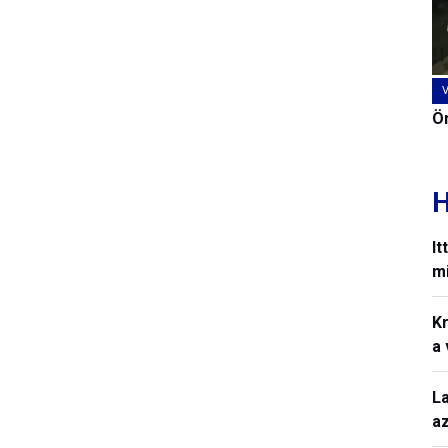
Ön
H
It
mi
Kr
a
L
a