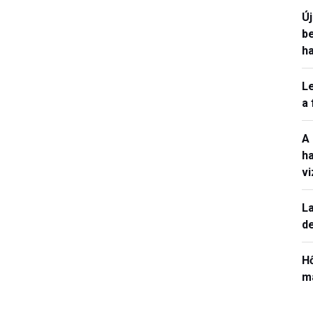
Ú
b
h
L
a
A
h
v
La
de
H
ma