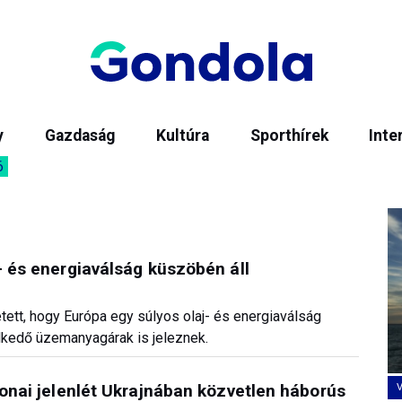
y
Gazdaság
Kultúra
Sporthírek
Inte
6
- és energiaválság küszöbén áll
tett, hogy Európa egy súlyos olaj- és energiaválság
lkedő üzemanyagárak is jeleznek.
tonai jelenlét Ukrajnában közvetlen háborús