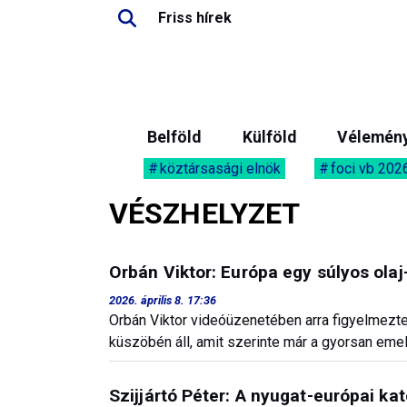
Friss hírek
Belföld
Külföld
Vélemén
köztársasági elnök
foci vb 202
VÉSZHELYZET
Orbán Viktor: Európa egy súlyos olaj
2026. április 8. 17:36
Orbán Viktor videóüzenetében arra figyelmezte
küszöbén áll, amit szerinte már a gyorsan eme
Szijjártó Péter: A nyugat-európai ka